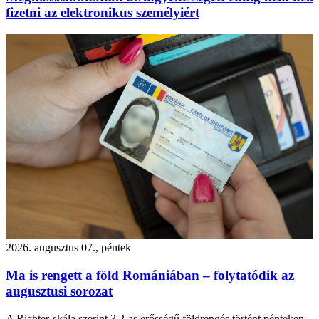
fizetni az elektronikus személyiért
2026. augusztus 07., péntek
Ma is rengett a föld Romániában – folytatódik az
augusztusi sorozat
A Richter-skála szerint 3,2-as erősségű földrengés történt pénteken