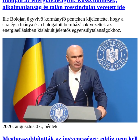
Bolojan az energiaválságról: Rossz döntések,
alkalmatlanság és talán rosszindulat vezetett ide
Ilie Bolojan ügyvivő kormányfő pénteken kijelentette, hogy a
stratégia hiánya és a halogatott beruházások vezettek az
energiaellátásban kialakult jelentős egyensúlytalanságokhoz.
2026. augusztus 07., péntek
Meghosszabbították az ingyenességet: eddig nem kell