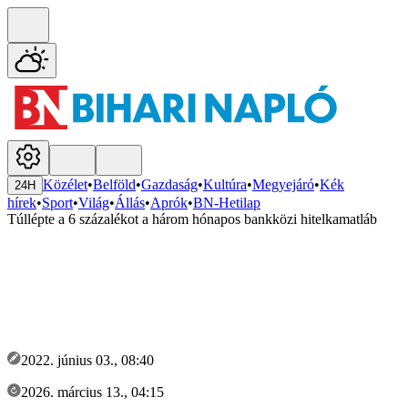
Közélet
•
Belföld
•
Gazdaság
•
Kultúra
•
Megyejáró
•
Kék
24H
hírek
•
Sport
•
Világ
•
Állás
•
Aprók
•
BN-Hetilap
Túllépte a 6 százalékot a három hónapos bankközi hitelkamatláb
2022. június 03., 08:40
2026. március 13., 04:15