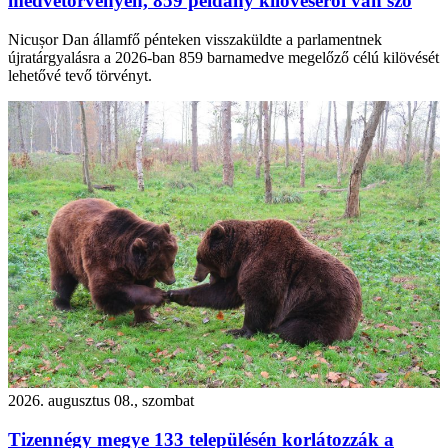
medvetörvényen, 859 példány kilövéséről van szó
Nicușor Dan államfő pénteken visszaküldte a parlamentnek
újratárgyalásra a 2026-ban 859 barnamedve megelőző célú kilövését
lehetővé tevő törvényt.
2026. augusztus 08., szombat
Tizennégy megye 133 településén korlátozzák a