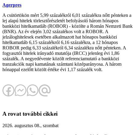
Agerpres
A csütörtökön mért 5,99 százalékról 6,01 százalékra nőtt pénteken a
lej alapú hitelek törlesztőrészletét befolyásoló három hónapos
bankközi hitelkamatláb (ROBOR) - közölte a Román Nemzeti Bank
(BNR). Az év elején 3,02 százalékos volt a ROBOR. A
jelzáloghitelesek esetében alkalmazott hat hónapos bankközi
hitelkamatláb 6,15 százalékról 6,16 százalékra, a 12 hónapos
ROBOR pedig 6,33 százalékról 6,34 százalékra nőtt pénteken. A
fogyasztói hitelek irányadó mutatója (IRCC) jelenleg évi 1,86
százalék. A negyedévente közölt referenciamutató a bankközi
tranzakciók napi kamatának számtani középarányosa. A három
hónappal ezelőtt közölt értéke évi 1,17 százalék volt.
A rovat további cikkei
2026. augusztus 08., szombat