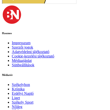
Hasznos
Impresszum
Szerzői jogok
Adatvédelmi tájékoztató
Cookie-kezelési tájékoztató
Médiaajánlat
Sütibeállítások
Médiatér
Székelyhon
Krónika
Erdélyi Napló
Liget
Székely Sport
Nőileg