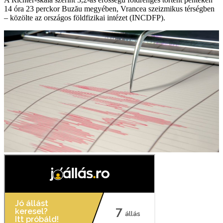
14 óra 23 perckor Buzău megyében, Vrancea szeizmikus térségben
– közölte az országos földfizikai intézet (INCDFP).