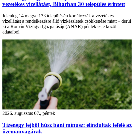
vezetékes vízellátást, Biharban 30 település érintett
Jelenleg 14 megye 133 településén korlátozzák a vezetékes
vízellátást a rendelkezésre álló vízkészletek csökkenése miatt – derül
ki a Román Vízügyi Igazgatóság (ANAR) péntek este közölt
adataiból.
2026. augusztus 07., péntek
Tizenegy lejből húsz bani mínusz: elindultak lefelé az
üzemanyagárak