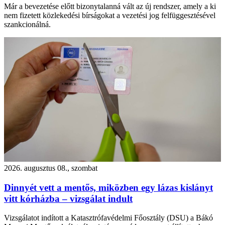
Már a bevezetése előtt bizonytalanná vált az új rendszer, amely a ki
nem fizetett közlekedési bírságokat a vezetési jog felfüggesztésével
szankcionálná.
2026. augusztus 08., szombat
Dinnyét vett a mentős, miközben egy lázas kislányt
vitt kórházba – vizsgálat indult
Vizsgálatot indított a Katasztrófavédelmi Főosztály (DSU) a Bákó