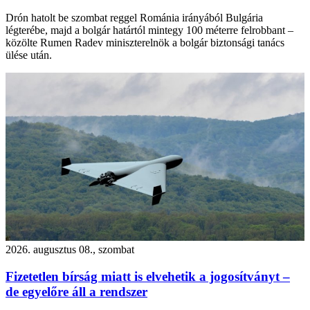
Drón hatolt be szombat reggel Románia irányából Bulgária
légterébe, majd a bolgár határtól mintegy 100 méterre felrobbant –
közölte Rumen Radev miniszterelnök a bolgár biztonsági tanács
ülése után.
2026. augusztus 08., szombat
Fizetetlen bírság miatt is elvehetik a jogosítványt –
de egyelőre áll a rendszer