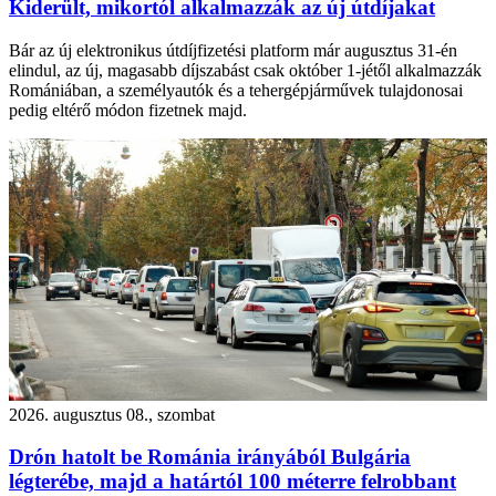
Kiderült, mikortól alkalmazzák az új útdíjakat
Bár az új elektronikus útdíjfizetési platform már augusztus 31-én
elindul, az új, magasabb díjszabást csak október 1-jétől alkalmazzák
Romániában, a személyautók és a tehergépjárművek tulajdonosai
pedig eltérő módon fizetnek majd.
2026. augusztus 08., szombat
Drón hatolt be Románia irányából Bulgária
légterébe, majd a határtól 100 méterre felrobbant