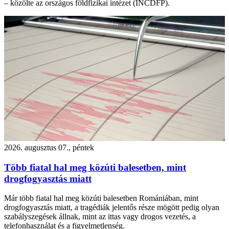
– közölte az országos földfizikai intézet (INCDFP).
2026. augusztus 07., péntek
Több fiatal hal meg közúti balesetben, mint
drogfogyasztás miatt
Már több fiatal hal meg közúti balesetben Romániában, mint
drogfogyasztás miatt, a tragédiák jelentős része mögött pedig olyan
szabályszegések állnak, mint az ittas vagy drogos vezetés, a
telefonhasználat és a figyelmetlenség.