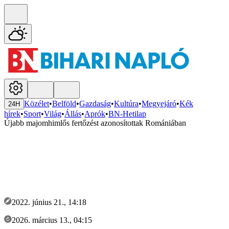
Közélet
•
Belföld
•
Gazdaság
•
Kultúra
•
Megyejáró
•
Kék
24H
hírek
•
Sport
•
Világ
•
Állás
•
Aprók
•
BN-Hetilap
Újabb majomhimlős fertőzést azonosítottak Romániában
2022. június 21., 14:18
2026. március 13., 04:15