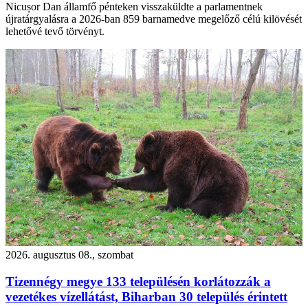
Nicușor Dan államfő pénteken visszaküldte a parlamentnek
újratárgyalásra a 2026-ban 859 barnamedve megelőző célú kilövését
lehetővé tevő törvényt.
2026. augusztus 08., szombat
Tizennégy megye 133 településén korlátozzák a
vezetékes vízellátást, Biharban 30 település érintett