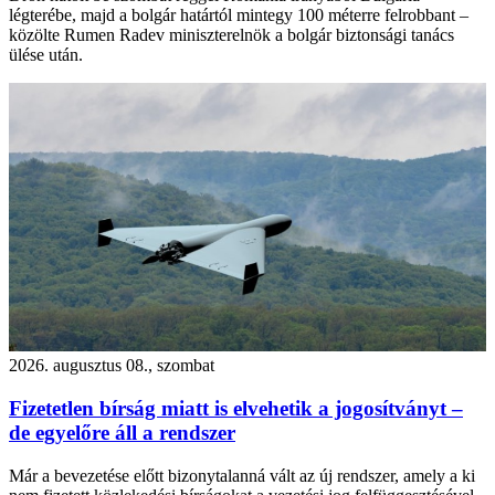
légterébe, majd a bolgár határtól mintegy 100 méterre felrobbant –
közölte Rumen Radev miniszterelnök a bolgár biztonsági tanács
ülése után.
2026. augusztus 08., szombat
Fizetetlen bírság miatt is elvehetik a jogosítványt –
de egyelőre áll a rendszer
Már a bevezetése előtt bizonytalanná vált az új rendszer, amely a ki