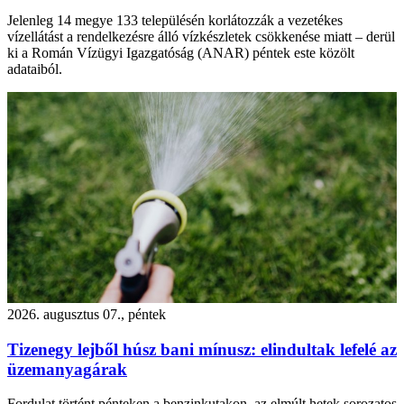
Jelenleg 14 megye 133 településén korlátozzák a vezetékes
vízellátást a rendelkezésre álló vízkészletek csökkenése miatt – derül
ki a Román Vízügyi Igazgatóság (ANAR) péntek este közölt
adataiból.
2026. augusztus 07., péntek
Tizenegy lejből húsz bani mínusz: elindultak lefelé az
üzemanyagárak
Fordulat történt pénteken a benzinkutakon, az elmúlt hetek sorozatos