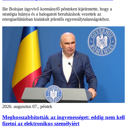
Ilie Bolojan ügyvivő kormányfő pénteken kijelentette, hogy a
stratégia hiánya és a halogatott beruházások vezettek az
energiaellátásban kialakult jelentős egyensúlytalanságokhoz.
2026. augusztus 07., péntek
Meghosszabbították az ingyenességet: eddig nem kell
fizetni az elektronikus személyiért