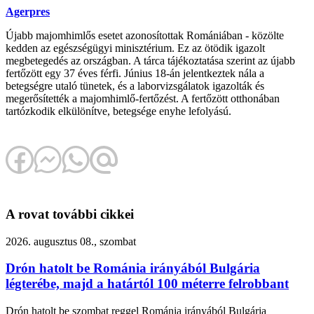
Agerpres
Újabb majomhimlős esetet azonosítottak Romániában - közölte
kedden az egészségügyi minisztérium. Ez az ötödik igazolt
megbetegedés az országban. A tárca tájékoztatása szerint az újabb
fertőzött egy 37 éves férfi. Június 18-án jelentkeztek nála a
betegségre utaló tünetek, és a laborvizsgálatok igazolták és
megerősítették a majomhimlő-fertőzést. A fertőzött otthonában
tartózkodik elkülönítve, betegsége enyhe lefolyású.
A rovat további cikkei
2026. augusztus 08., szombat
Drón hatolt be Románia irányából Bulgária
légterébe, majd a határtól 100 méterre felrobbant
Drón hatolt be szombat reggel Románia irányából Bulgária