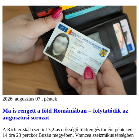
2026. augusztus 07., péntek
Ma is rengett a föld Romániában – folytatódik az
augusztusi sorozat
A Richter-skála szerint 3,2-as erősségű földrengés történt pénteken
14 óra 23 perckor Buzău megyében, Vrancea szeizmikus térségben