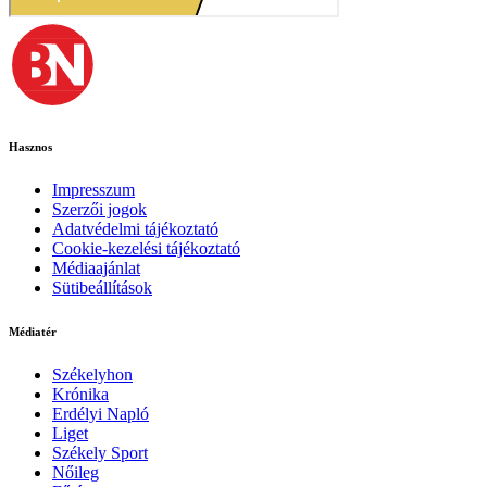
Hasznos
Impresszum
Szerzői jogok
Adatvédelmi tájékoztató
Cookie-kezelési tájékoztató
Médiaajánlat
Sütibeállítások
Médiatér
Székelyhon
Krónika
Erdélyi Napló
Liget
Székely Sport
Nőileg