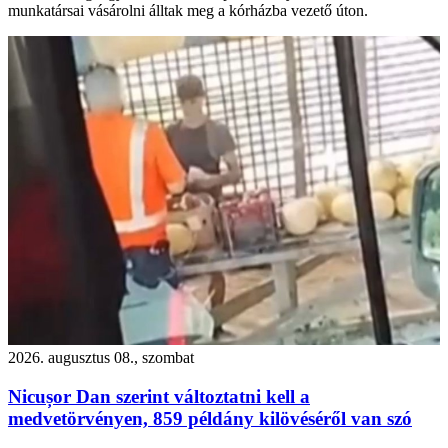
munkatársai vásárolni álltak meg a kórházba vezető úton.
2026. augusztus 08., szombat
Nicușor Dan szerint változtatni kell a
medvetörvényen, 859 példány kilövéséről van szó