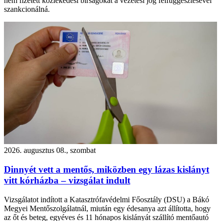
nem fizetett közlekedési bírságokat a vezetési jog felfüggesztésével
szankcionálná.
2026. augusztus 08., szombat
Dinnyét vett a mentős, miközben egy lázas kislányt
vitt kórházba – vizsgálat indult
Vizsgálatot indított a Katasztrófavédelmi Főosztály (DSU) a Bákó
Megyei Mentőszolgálatnál, miután egy édesanya azt állította, hogy
az őt és beteg, egyéves és 11 hónapos kislányát szállító mentőautó