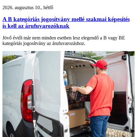
2026. augusztus 10., hétfő
A B kategóriás jogosítvány mellé szakmai képesítés
is kell az árufuvarozóknak
Jövő évtől már nem minden esetben lesz elegendő a B vagy BE
kategóriás jogosítvány az árufuvarozáshoz.