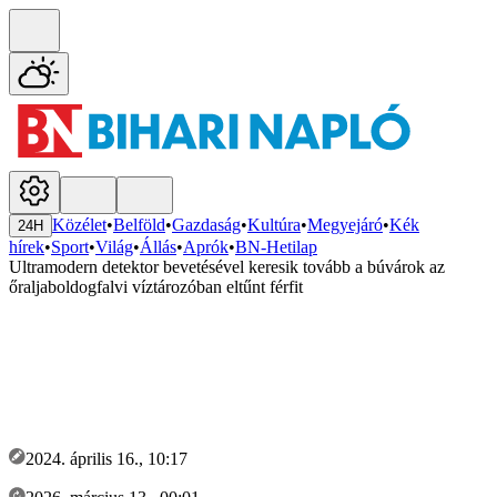
Közélet
•
Belföld
•
Gazdaság
•
Kultúra
•
Megyejáró
•
Kék
24H
hírek
•
Sport
•
Világ
•
Állás
•
Aprók
•
BN-Hetilap
Ultramodern detektor bevetésével keresik tovább a búvárok az
őraljaboldogfalvi víztározóban eltűnt férfit
2024. április 16., 10:17