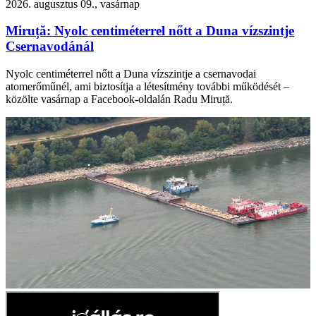
2026. augusztus 09., vasárnap
Miruță: Nyolc centiméterrel nőtt a Duna vízszintje
Csernavodánál
Nyolc centiméterrel nőtt a Duna vízszintje a csernavodai
atomerőműnél, ami biztosítja a létesítmény további működését –
közölte vasárnap a Facebook-oldalán Radu Miruță.