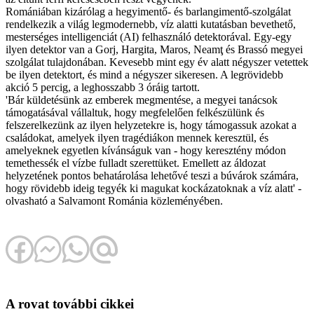
Romániában kizárólag a hegyimentő- és barlangimentő-szolgálat
rendelkezik a világ legmodernebb, víz alatti kutatásban bevethető,
mesterséges intelligenciát (AI) felhasználó detektorával. Egy-egy
ilyen detektor van a Gorj, Hargita, Maros, Neamţ és Brassó megyei
szolgálat tulajdonában. Kevesebb mint egy év alatt négyszer vetettek
be ilyen detektort, és mind a négyszer sikeresen. A legrövidebb
akció 5 percig, a leghosszabb 3 óráig tartott.
'Bár küldetésünk az emberek megmentése, a megyei tanácsok
támogatásával vállaltuk, hogy megfelelően felkészülünk és
felszerelkezünk az ilyen helyzetekre is, hogy támogassuk azokat a
családokat, amelyek ilyen tragédiákon mennek keresztül, és
amelyeknek egyetlen kívánságuk van - hogy keresztény módon
temethessék el vízbe fulladt szerettüket. Emellett az áldozat
helyzetének pontos behatárolása lehetővé teszi a búvárok számára,
hogy rövidebb ideig tegyék ki magukat kockázatoknak a víz alatt' -
olvasható a Salvamont Románia közleményében.
A rovat további cikkei