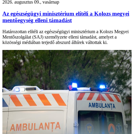
2026. augusztus 09., vasárnap
Az egészségügyi minisztérium elítéli a Kolozs megyei
mentőegység elleni támadást
Határozottan elítéli az egészségügyi minisztérium a Kolozs Megyei
Mentőszolgálat (SAJ) személyzete elleni támadást, amelyet a
közösségi médiában terjedő abszurd álhírek váltottak ki.