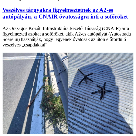
Veszélyes tárgyakra figyelmeztetnek az A2-es
autópályán, a CNAIR óvatosságra inti a sofőröket
Az Országos Közúti Infrastruktúra-kezelő Társaság (CNAIR) arra
figyelmezteti azokat a sofőröket, akik A2-es autópályát (Autostrada
Soarelui) használják, hogy legyenek óvatosak az úton előforduló
veszélyes „csapdákkal”.