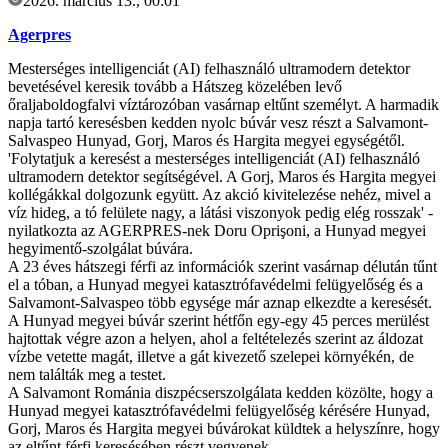
2026. március 13., 00:01
Agerpres
Mesterséges intelligenciát (AI) felhasználó ultramodern detektor
bevetésével keresik tovább a Hátszeg közelében levő
őraljaboldogfalvi víztározóban vasárnap eltűnt személyt. A harmadik
napja tartó keresésben kedden nyolc búvár vesz részt a Salvamont-
Salvaspeo Hunyad, Gorj, Maros és Hargita megyei egységétől.
'Folytatjuk a keresést a mesterséges intelligenciát (AI) felhasználó
ultramodern detektor segítségével. A Gorj, Maros és Hargita megyei
kollégákkal dolgozunk együtt. Az akció kivitelezése nehéz, mivel a
víz hideg, a tó felülete nagy, a látási viszonyok pedig elég rosszak' -
nyilatkozta az AGERPRES-nek Doru Oprişoni, a Hunyad megyei
hegyimentő-szolgálat búvára.
A 23 éves hátszegi férfi az információk szerint vasárnap délután tűnt
el a tóban, a Hunyad megyei katasztrófavédelmi felügyelőség és a
Salvamont-Salvaspeo több egysége már aznap elkezdte a keresését.
A Hunyad megyei búvár szerint hétfőn egy-egy 45 perces merülést
hajtottak végre azon a helyen, ahol a feltételezés szerint az áldozat
vízbe vetette magát, illetve a gát kivezető szelepei környékén, de
nem találták meg a testet.
A Salvamont Románia diszpécserszolgálata kedden közölte, hogy a
Hunyad megyei katasztrófavédelmi felügyelőség kérésére Hunyad,
Gorj, Maros és Hargita megyei búvárokat küldtek a helyszínre, hogy
az eltűnt férfi keresésében részt vegyenek.