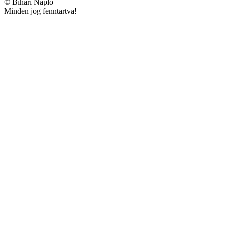
©
Bihari Napló
|
Minden jog fenntartva!