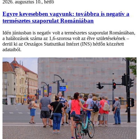
2026. augusztus 10., hétfő
Egyre kevesebben vagyunk: továbbra is negatív a
természetes szaporulat Romániában
Idén júniusban is negatív volt a természetes szaporulat Romániában,
a halálozások száma az 1,6-szorosa volt az élve születésekének –
derül ki az Országos Statisztikai Intézet (INS) hétfőn közzétett
adataiból.