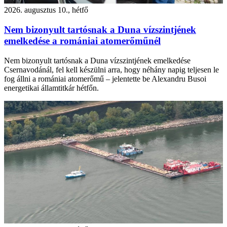
2026. augusztus 10., hétfő
Nem bizonyult tartósnak a Duna vízszintjének
emelkedése a romániai atomerőműnél
Nem bizonyult tartósnak a Duna vízszintjének emelkedése
Csernavodánál, fel kell készülni arra, hogy néhány napig teljesen le
fog állni a romániai atomerőmű – jelentette be Alexandru Busoi
energetikai államtitkár hétfőn.