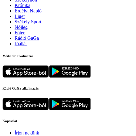
Krónika
Erdélyi Napló
Liget
Székely Sport
Nőileg
Főtér
Rádió GaGa
Jóállás
Médiatér alkalmazás
Rádió GaGa alkalmazás
Kapcsolat
Írjon nekünk