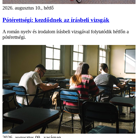
2026. augusztus 10., hétfő
Pótérettségi: kezdődnek az írásbeli vizsgák
A román nyelv és irodalom írásbeli vizsgával folytatódik hétfőn a
pótérettségi.
2026. augusztus 09., vasárnap