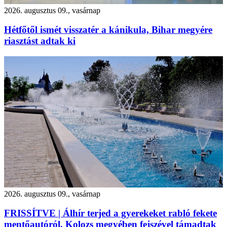
2026. augusztus 09., vasárnap
Hétfőtől ismét visszatér a kánikula, Bihar megyére
riasztást adtak ki
2026. augusztus 09., vasárnap
FRISSÍTVE | Álhír terjed a gyerekeket rabló fekete
mentőautóról, Kolozs megyében fejszével támadtak