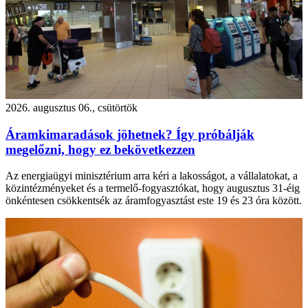
2026. augusztus 06., csütörtök
Áramkimaradások jöhetnek? Így próbálják
megelőzni, hogy ez bekövetkezzen
Az energiaügyi minisztérium arra kéri a lakosságot, a vállalatokat, a
közintézményeket és a termelő-fogyasztókat, hogy augusztus 31-éig
önkéntesen csökkentsék az áramfogyasztást este 19 és 23 óra között.