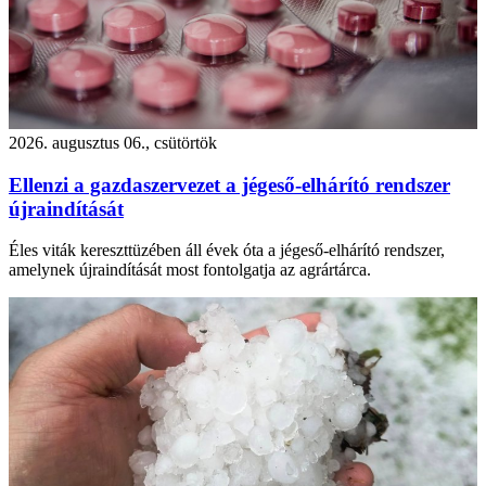
2026. augusztus 06., csütörtök
Ellenzi a gazdaszervezet a jégeső-elhárító rendszer
újraindítását
Éles viták kereszttüzében áll évek óta a jégeső-elhárító rendszer,
amelynek újraindítását most fontolgatja az agrártárca.