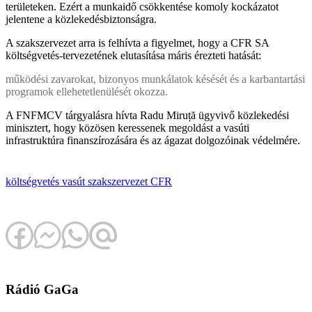
területeken. Ezért a munkaidő csökkentése komoly kockázatot
jelentene a közlekedésbiztonságra.
A szakszervezet arra is felhívta a figyelmet, hogy a CFR SA
költségvetés-tervezetének elutasítása máris érezteti hatását:
működési zavarokat, bizonyos munkálatok késését és a karbantartási
programok ellehetetlenülését okozza.
A FNFMCV tárgyalásra hívta Radu Miruță ügyvivő közlekedési
minisztert, hogy közösen keressenek megoldást a vasúti
infrastruktúra finanszírozására és az ágazat dolgozóinak védelmére.
költségvetés
vasút
szakszervezet
CFR
Rádió GaGa