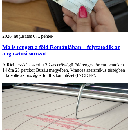
2026. augusztus 07., péntek
Ma is rengett a föld Romániában – folytatódik az
augusztusi sorozat
A Richter-skála szerint 3,2-as erősségű földrengés történt pénteken
14 óra 23 perckor Buzău megyében, Vrancea szeizmikus térségben
– közölte az országos földfizikai intézet (INCDFP).