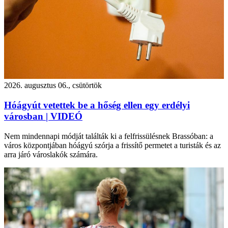
2026. augusztus 06., csütörtök
Hóágyút vetettek be a hőség ellen egy erdélyi
városban | VIDEÓ
Nem mindennapi módját találták ki a felfrissülésnek Brassóban: a
város központjában hóágyú szórja a frissítő permetet a turisták és az
arra járó városlakók számára.