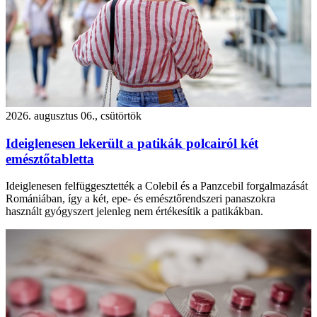
2026. augusztus 06., csütörtök
Ideiglenesen lekerült a patikák polcairól két
emésztőtabletta
Ideiglenesen felfüggesztették a Colebil és a Panzcebil forgalmazását
Romániában, így a két, epe- és emésztőrendszeri panaszokra
használt gyógyszert jelenleg nem értékesítik a patikákban.