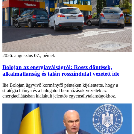
2026. augusztus 07., péntek
Bolojan az energiaválságról: Rossz döntések,
alkalmatlanság és talán rosszindulat vezetett ide
Ilie Bolojan ügyvivő kormányfő pénteken kijelentette, hogy a
stratégia hiánya és a halogatott beruházások vezettek az
energiaellátásban kialakult jelentős egyensúlytalanságokhoz.