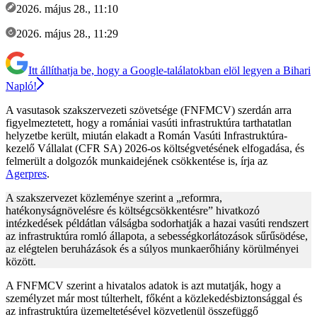
2026. május 28., 11:10
2026. május 28., 11:29
Itt állíthatja be, hogy a Google-találatokban elöl legyen a Bihari
Napló!
A vasutasok szakszervezeti szövetsége (FNFMCV) szerdán arra
figyelmeztetett, hogy a romániai vasúti infrastruktúra tarthatatlan
helyzetbe került, miután elakadt a Román Vasúti Infrastruktúra-
kezelő Vállalat (CFR SA) 2026-os költségvetésének elfogadása, és
felmerült a dolgozók munkaidejének csökkentése is, írja az
Agerpres
.
A szakszervezet közleménye szerint a „reformra,
hatékonyságnövelésre és költségcsökkentésre” hivatkozó
intézkedések példátlan válságba sodorhatják a hazai vasúti rendszert
az infrastruktúra romló állapota, a sebességkorlátozások sűrűsödése,
az elégtelen beruházások és a súlyos munkaerőhiány körülményei
között.
A FNFMCV szerint a hivatalos adatok is azt mutatják, hogy a
személyzet már most túlterhelt, főként a közlekedésbiztonsággal és
az infrastruktúra üzemeltetésével közvetlenül összefüggő