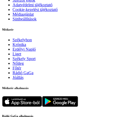
Szerzői jogok
Adatvédelmi tájékoztató
Cookie-kezelési tájékoztató
Médiaajánlat
Sütibeállítások
Médiatér
Székelyhon
Krónika
Erdélyi Napló
Liget
Székely Sport
Nőileg
Főtér
Rádió GaGa
Jóállás
Médiatér alkalmazás
Rádió GaGa alkalmazás