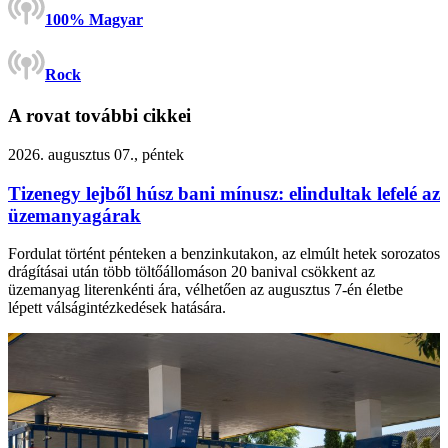
100% Magyar
Rock
A rovat további cikkei
2026. augusztus 07., péntek
Tizenegy lejből húsz bani mínusz: elindultak lefelé az
üzemanyagárak
Fordulat történt pénteken a benzinkutakon, az elmúlt hetek sorozatos
drágításai után több töltőállomáson 20 banival csökkent az
üzemanyag literenkénti ára, vélhetően az augusztus 7-én életbe
lépett válságintézkedések hatására.