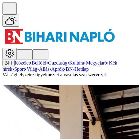
Közélet
•
Belföld
•
Gazdaság
•
Kultúra
•
Megyejáró
•
Kék
24H
hírek
•
Sport
•
Világ
•
Állás
•
Aprók
•
BN-Hetilap
Válsághelyzetre figyelmeztet a vasutas szakszervezet