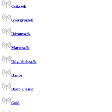
Csíkszék
Gyergyószék
Háromszék
Marosszék
Udvarhelyszék
Dance
Disco Classic
Gold