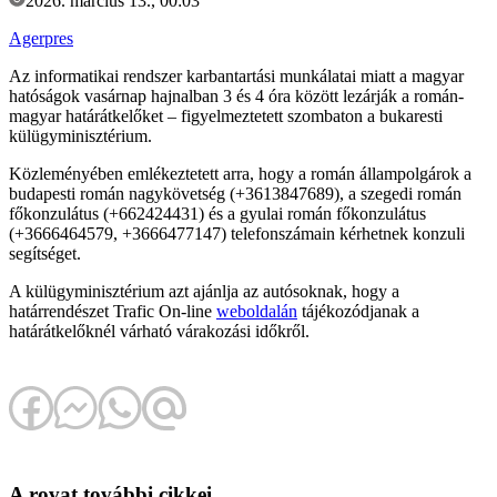
2026. március 13., 00:03
Agerpres
Az informatikai rendszer karbantartási munkálatai miatt a magyar
hatóságok vasárnap hajnalban 3 és 4 óra között lezárják a román-
magyar határátkelőket – figyelmeztetett szombaton a bukaresti
külügyminisztérium.
Közleményében emlékeztetett arra, hogy a román állampolgárok a
budapesti román nagykövetség (+3613847689), a szegedi román
főkonzulátus (+662424431) és a gyulai román főkonzulátus
(+3666464579, +3666477147) telefonszámain kérhetnek konzuli
segítséget.
A külügyminisztérium azt ajánlja az autósoknak, hogy a
határrendészet Trafic On-line
weboldalán
tájékozódjanak a
határátkelőknél várható várakozási időkről.
A rovat további cikkei