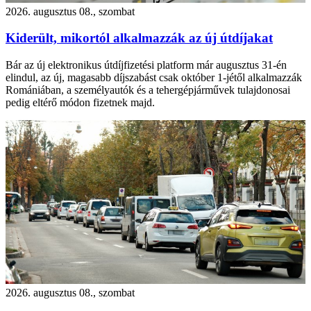
2026. augusztus 08., szombat
Kiderült, mikortól alkalmazzák az új útdíjakat
Bár az új elektronikus útdíjfizetési platform már augusztus 31-én
elindul, az új, magasabb díjszabást csak október 1-jétől alkalmazzák
Romániában, a személyautók és a tehergépjárművek tulajdonosai
pedig eltérő módon fizetnek majd.
2026. augusztus 08., szombat