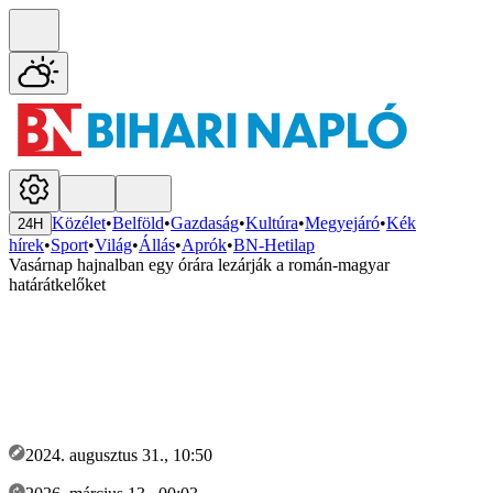
Közélet
•
Belföld
•
Gazdaság
•
Kultúra
•
Megyejáró
•
Kék
24H
hírek
•
Sport
•
Világ
•
Állás
•
Aprók
•
BN-Hetilap
Vasárnap hajnalban egy órára lezárják a román-magyar
határátkelőket
2024. augusztus 31., 10:50