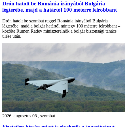
Drón hatolt be Románia irányából Bulgária
légterébe, majd a határtól 100 méterre felrobbant
Drón hatolt be szombat reggel Románia irányából Bulgária
légterébe, majd a bolgár határtól mintegy 100 méterre felrobbant –
közölte Rumen Radev miniszterelnök a bolgár biztonsági tanács
ülése után.
2026. augusztus 08., szombat
Fizetetlen bírság miatt is elvehetik a jogosítványt –