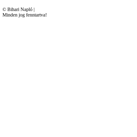
©
Bihari Napló
|
Minden jog fenntartva!