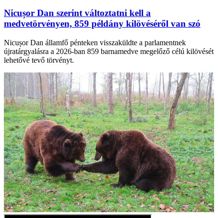
Nicușor Dan szerint változtatni kell a
medvetörvényen, 859 példány kilövéséről van szó
Nicușor Dan államfő pénteken visszaküldte a parlamentnek
újratárgyalásra a 2026-ban 859 barnamedve megelőző célú kilövését
lehetővé tevő törvényt.