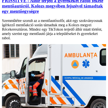
FRISSÍTVE | Álhír terjed a gyerekeket rabló fekete
mentőautóról, Kolozs megyében fejszével támadtak
egy mentőegységre
Szemműtétre szorult az a mentőautósofőr, akit egy szokványosnak
ígérkező mentőakció során támadtak meg a Kolozs megyei
Récekeresztúron. Mindez egy TikTokon terjedő álhír miatt történt,
amely szerint egy mentőautó járja a településeket és gyerekeket
rabol.