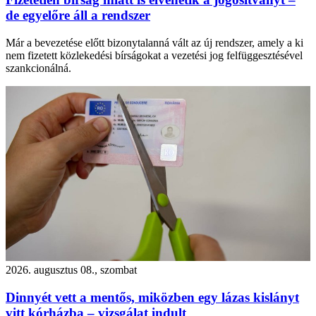
de egyelőre áll a rendszer
Már a bevezetése előtt bizonytalanná vált az új rendszer, amely a ki
nem fizetett közlekedési bírságokat a vezetési jog felfüggesztésével
szankcionálná.
2026. augusztus 08., szombat
Dinnyét vett a mentős, miközben egy lázas kislányt
vitt kórházba – vizsgálat indult