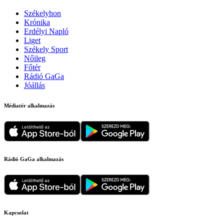
Székelyhon
Krónika
Erdélyi Napló
Liget
Székely Sport
Nőileg
Főtér
Rádió GaGa
Jóállás
Médiatér alkalmazás
Rádió GaGa alkalmazás
Kapcsolat