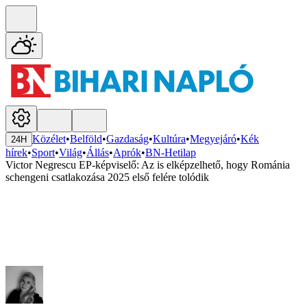
Közélet
•
Belföld
•
Gazdaság
•
Kultúra
•
Megyejáró
•
Kék
24H
hírek
•
Sport
•
Világ
•
Állás
•
Aprók
•
BN-Hetilap
Victor Negrescu EP-képviselő: Az is elképzelhető, hogy Románia
schengeni csatlakozása 2025 első felére tolódik