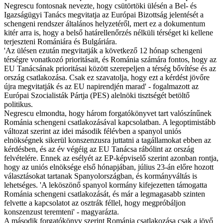
Negrescu fontosnak nevezte, hogy csütörtöki ülésén a Bel- és
Igazságügyi Tanács megvitatja az Európai Bizottság jelentését a
schengeni rendszer általános helyzetéről, mert ez a dokumentum
kitér arra is, hogy a belső határellenőrzés nélküli térséget ki kellene
terjeszteni Romániára és Bulgáriára.
'Az ülésen ezután megvitatják a következő 12 hónap schengeni
térségre vonatkozó prioritásait, és Románia számára fontos, hogy az
EU Tanácsának prioritásai között szerepeljen a térség bővítése és az
ország csatlakozása. Csak ez szavatolja, hogy ezt a kérdést jövőre
újra megvitatják és az EU napirendjén marad' - fogalmazott az
Európai Szocialisták Pártja (PES) alelnöki tisztségét betöltő
politikus.
Negrescu elmondta, hogy három forgatókönyvet tart valószínűnek
Románia schengeni csatlakozásával kapcsolatban. A legoptimistább
változat szerint az idei második félévben a spanyol uniós
elnökségnek sikerül konszenzusra juttatni a tagállamokat ebben az
kérdésben, és az év végéig az EU Tanácsa rábólint az ország
felvételére. Ennek az esélyét az EP-képviselő szerint azonban rontja,
hogy az uniós elnöksége első hónapjában, július 23-án előre hozott
választásokat tartanak Spanyolországban, és kormányváltás is
lehetséges. 'A leköszönő spanyol kormány kifejezetten támogatta
Románia schengeni csatlakozását, és már a legmagasabb szinten
felvette a kapcsolatot az osztrák féllel, hogy megpróbáljon
konszenzust teremteni' - magyarázta.
A második forgatókönyv szerint Románia csatlakozása csak a jövő