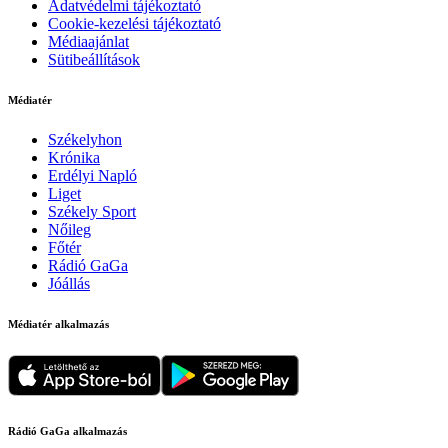
Adatvédelmi tájékoztató
Cookie-kezelési tájékoztató
Médiaajánlat
Sütibeállítások
Médiatér
Székelyhon
Krónika
Erdélyi Napló
Liget
Székely Sport
Nőileg
Főtér
Rádió GaGa
Jóállás
Médiatér alkalmazás
Rádió GaGa alkalmazás