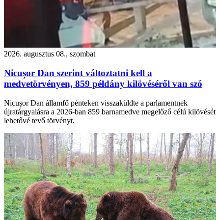
2026. augusztus 08., szombat
Nicușor Dan szerint változtatni kell a
medvetörvényen, 859 példány kilövéséről van szó
Nicușor Dan államfő pénteken visszaküldte a parlamentnek
újratárgyalásra a 2026-ban 859 barnamedve megelőző célú kilövését
lehetővé tevő törvényt.