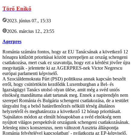
Törő Enikő
2023. június 07., 15:33
2026. március 12., 23:55
Agerpres
Románia számára fontos, hogy az EU Tanácsának a következő 12
hónapra kitűzött prioritásai között szerepeljen az ország schengeni
csatlakozása, mert csak ez szavatolja, hogy ezt a kérdést jövőre újra
megvitatják - jelentette ki az AGERPRES-nek Victor Negrescu
európai parlamenti képviselő.
A Szociáldemokrata Párt (PSD) politikusa annak kapcsán beszélt
erről, hogy csütörtökön kezdődik Luxemburgban a Bel- és
Igazságügyi Tanács utolsó olyan ülése, amit még a svéd uniós
elnökség mandátuma alatt tartanak meg. Ennek a napirendjén nem
szerepel Románia és Bulgária schengeni csatlakozása, de a testület
tárgyalni fog a belső határellenőrzés nélküli térség általános
helyzetéről és meghatározza a következő 12 hónap prioritásait.
'Sajnálatos módon az elmúlt hónapokban a svéd elnökség nem
nyújtott világos perspektívát országunk schengeni csatlakozásának.
Jelenleg nincs konszenzus, nem változott Ausztria álláspontja
Románia felvételével kapcsolatban' - nyilatkozta az EP-képviselő.