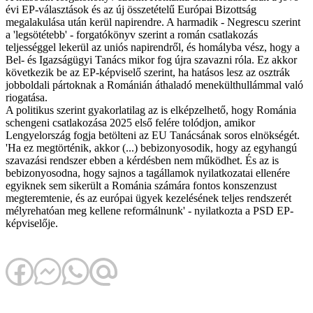
évi EP-választások és az új összetételű Európai Bizottság
megalakulása után kerül napirendre. A harmadik - Negrescu szerint
a 'legsötétebb' - forgatókönyv szerint a román csatlakozás
teljességgel lekerül az uniós napirendről, és homályba vész, hogy a
Bel- és Igazságügyi Tanács mikor fog újra szavazni róla. Ez akkor
következik be az EP-képviselő szerint, ha hatásos lesz az osztrák
jobboldali pártoknak a Románián áthaladó menekülthullámmal való
riogatása.
A politikus szerint gyakorlatilag az is elképzelhető, hogy Románia
schengeni csatlakozása 2025 első felére tolódjon, amikor
Lengyelország fogja betölteni az EU Tanácsának soros elnökségét.
'Ha ez megtörténik, akkor (...) bebizonyosodik, hogy az egyhangú
szavazási rendszer ebben a kérdésben nem működhet. És az is
bebizonyosodna, hogy sajnos a tagállamok nyilatkozatai ellenére
egyiknek sem sikerült a Románia számára fontos konszenzust
megteremtenie, és az európai ügyek kezelésének teljes rendszerét
mélyrehatóan meg kellene reformálnunk' - nyilatkozta a PSD EP-
képviselője.