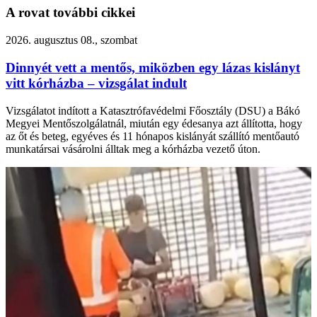
A rovat további cikkei
2026. augusztus 08., szombat
Dinnyét vett a mentős, miközben egy lázas kislányt
vitt kórházba – vizsgálat indult
Vizsgálatot indított a Katasztrófavédelmi Főosztály (DSU) a Bákó
Megyei Mentőszolgálatnál, miután egy édesanya azt állította, hogy
az őt és beteg, egyéves és 11 hónapos kislányát szállító mentőautó
munkatársai vásárolni álltak meg a kórházba vezető úton.