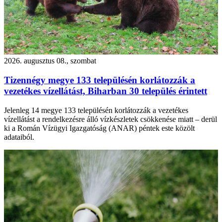
2026. augusztus 08., szombat
Tizennégy megye 133 településén korlátozzák a
vezetékes vízellátást, Biharban 30 település érintett
Jelenleg 14 megye 133 településén korlátozzák a vezetékes
vízellátást a rendelkezésre álló vízkészletek csökkenése miatt – derül
ki a Román Vízügyi Igazgatóság (ANAR) péntek este közölt
adataiból.