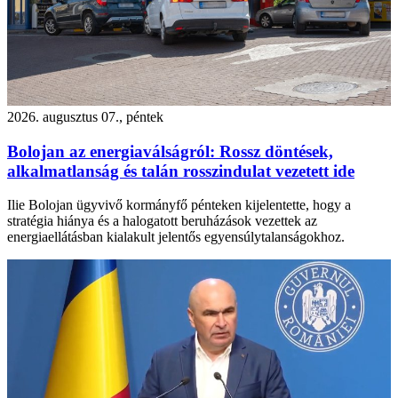
2026. augusztus 07., péntek
Bolojan az energiaválságról: Rossz döntések,
alkalmatlanság és talán rosszindulat vezetett ide
Ilie Bolojan ügyvivő kormányfő pénteken kijelentette, hogy a
stratégia hiánya és a halogatott beruházások vezettek az
energiaellátásban kialakult jelentős egyensúlytalanságokhoz.