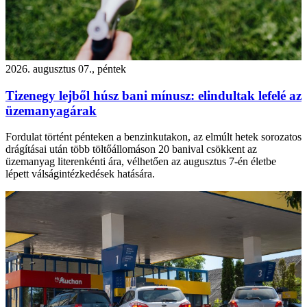
2026. augusztus 07., péntek
Tizenegy lejből húsz bani mínusz: elindultak lefelé az
üzemanyagárak
Fordulat történt pénteken a benzinkutakon, az elmúlt hetek sorozatos
drágításai után több töltőállomáson 20 banival csökkent az
üzemanyag literenkénti ára, vélhetően az augusztus 7-én életbe
lépett válságintézkedések hatására.