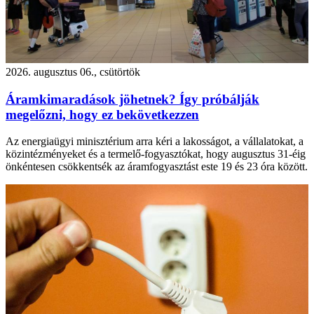
2026. augusztus 06., csütörtök
Áramkimaradások jöhetnek? Így próbálják
megelőzni, hogy ez bekövetkezzen
Az energiaügyi minisztérium arra kéri a lakosságot, a vállalatokat, a
közintézményeket és a termelő-fogyasztókat, hogy augusztus 31-éig
önkéntesen csökkentsék az áramfogyasztást este 19 és 23 óra között.