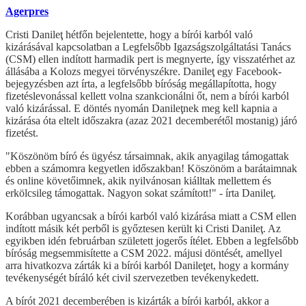
Agerpres
Cristi Danileţ hétfőn bejelentette, hogy a bírói karból való
kizárásával kapcsolatban a Legfelsőbb Igazságszolgáltatási Tanács
(CSM) ellen indított harmadik pert is megnyerte, így visszatérhet az
állásába a Kolozs megyei törvényszékre. Danileţ egy Facebook-
bejegyzésben azt írta, a legfelsőbb bíróság megállapította, hogy
fizetéslevonással kellett volna szankcionálni őt, nem a bírói karból
való kizárással. E döntés nyomán Danileţnek meg kell kapnia a
kizárása óta eltelt időszakra (azaz 2021 decemberétől mostanig) járó
fizetést.
"Köszönöm bíró és ügyész társaimnak, akik anyagilag támogattak
ebben a számomra kegyetlen időszakban! Köszönöm a barátaimnak
és online követőimnek, akik nyilvánosan kiálltak mellettem és
erkölcsileg támogattak. Nagyon sokat számított!" - írta Danileţ.
Korábban ugyancsak a bírói karból való kizárása miatt a CSM ellen
indított másik két perből is győztesen került ki Cristi Danileţ. Az
egyikben idén februárban született jogerős ítélet. Ebben a legfelsőbb
bíróság megsemmisítette a CSM 2022. májusi döntését, amellyel
arra hivatkozva zárták ki a bírói karból Danileţet, hogy a kormány
tevékenységét bíráló két civil szervezetben tevékenykedett.
A bírót 2021 decemberében is kizárták a bírói karból, akkor a