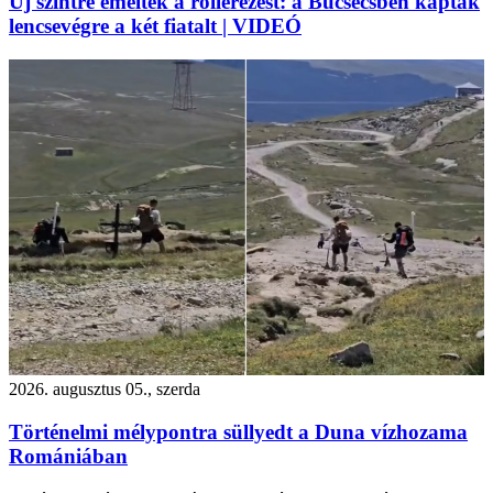
Új szintre emelték a rollerezést: a Bucsecsben kapták
lencsevégre a két fiatalt | VIDEÓ
2026. augusztus 05., szerda
Történelmi mélypontra süllyedt a Duna vízhozama
Romániában