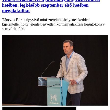
hetében, legkésőbb szeptember első hetében
megalakulhat
Tánczos Barna ügyvivő miniszterelnök-helyettes kedden
kijelentette, hogy jelenleg egyetlen kormányalakítási forgatókönyv
sem zárható ki.