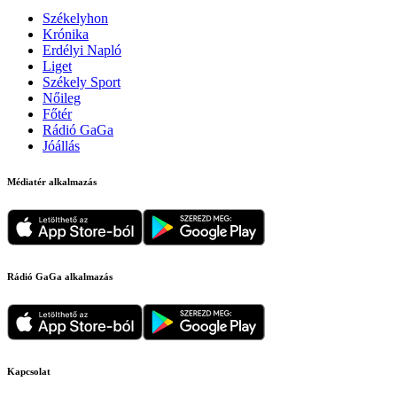
Székelyhon
Krónika
Erdélyi Napló
Liget
Székely Sport
Nőileg
Főtér
Rádió GaGa
Jóállás
Médiatér alkalmazás
Rádió GaGa alkalmazás
Kapcsolat