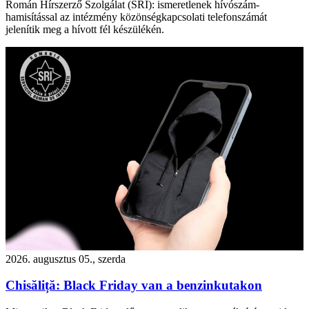
Román Hírszerző Szolgálat (SRI): ismeretlenek hívószám-
hamisítással az intézmény közönségkapcsolati telefonszámát
jelenítik meg a hívott fél készülékén.
2026. augusztus 05., szerda
Chisăliță: Black Friday van a benzinkutakon