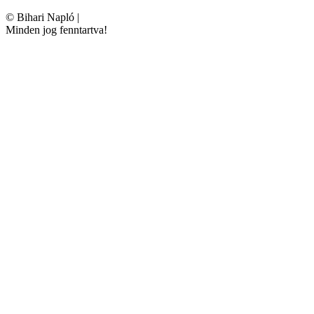
©
Bihari Napló
|
Minden jog fenntartva!