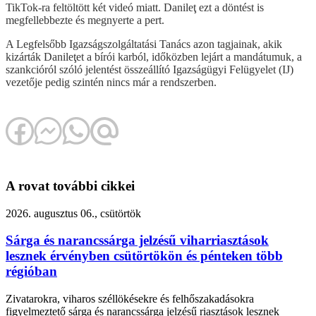
TikTok-ra feltöltött két videó miatt. Danileţ ezt a döntést is
megfellebbezte és megnyerte a pert.
A Legfelsőbb Igazságszolgáltatási Tanács azon tagjainak, akik
kizárták Danileţet a bírói karból, időközben lejárt a mandátumuk, a
szankcióról szóló jelentést összeállító Igazságügyi Felügyelet (IJ)
vezetője pedig szintén nincs már a rendszerben.
A rovat további cikkei
2026. augusztus 06., csütörtök
Sárga és narancssárga jelzésű viharriasztások
lesznek érvényben csütörtökön és pénteken több
régióban
Zivatarokra, viharos széllökésekre és felhőszakadásokra
figyelmeztető sárga és narancssárga jelzésű riasztások lesznek