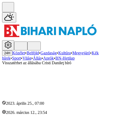
Közélet
•
Belföld
•
Gazdaság
•
Kultúra
•
Megyejáró
•
Kék
24H
hírek
•
Sport
•
Világ
•
Állás
•
Aprók
•
BN-Hetilap
Visszatérhet az állásába Cristi Danileţ bíró
2023. április 25., 07:00
2026. március 12., 23:54