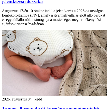
jelentkezési időszaka
Augusztus 17-én 10 órakor indul a jelentkezés a 2026-os országos
lombikprogramba (FIV), amely a gyermekvállalás előtt álló párokat
és egyedülálló nőket támogatja a mesterséges megtermékenyítési
eljárások finanszírozásában.
2026. augusztus 04., kedd
Tánczos Barna: Az új kormány augusztus utolsó