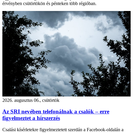
érvényben csütörtökön és pénteken több régióban.
2026. augusztus 06., csütörtök
Az SRI nevében telefonálnak a csalók – erre
figyelmeztet a hírszerzés
Csalási kísérletekre figyelmeztetett szerdán a Facebook-oldalán a