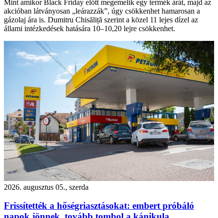
Mint amikor Black Friday előtt megemelik egy termék árát, majd az
akcióban látványosan „leárazzák”, úgy csökkenhet hamarosan a
gázolaj ára is. Dumitru Chisăliță szerint a közel 11 lejes dízel az
állami intézkedések hatására 10–10,20 lejre csökkenhet.
2026. augusztus 05., szerda
Frissítették a hőségriasztásokat: embert próbáló
napok jönnek, tovább tombol a kánikula