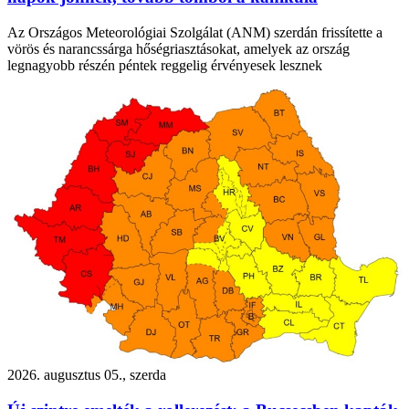
Az Országos Meteorológiai Szolgálat (ANM) szerdán frissítette a
vörös és narancssárga hőségriasztásokat, amelyek az ország
legnagyobb részén péntek reggelig érvényesek lesznek
2026. augusztus 05., szerda