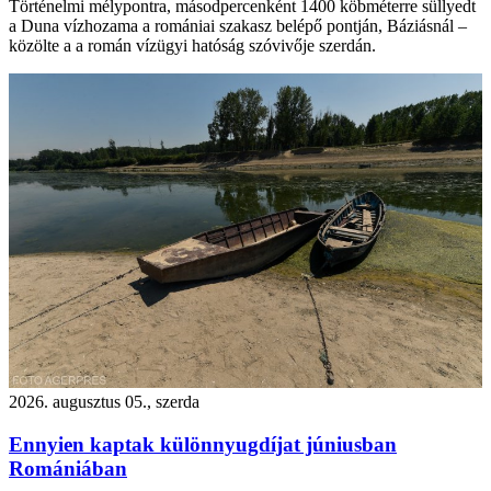
Történelmi mélypontra, másodpercenként 1400 köbméterre süllyedt
a Duna vízhozama a romániai szakasz belépő pontján, Báziásnál –
közölte a a román vízügyi hatóság szóvivője szerdán.
2026. augusztus 05., szerda
Ennyien kaptak különnyugdíjat júniusban
Romániában