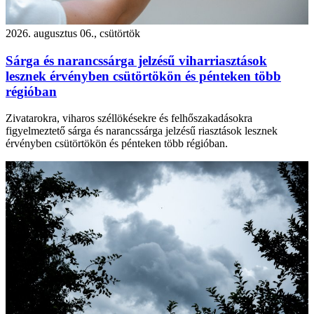
2026. augusztus 06., csütörtök
Sárga és narancssárga jelzésű viharriasztások
lesznek érvényben csütörtökön és pénteken több
régióban
Zivatarokra, viharos széllökésekre és felhőszakadásokra
figyelmeztető sárga és narancssárga jelzésű riasztások lesznek
érvényben csütörtökön és pénteken több régióban.