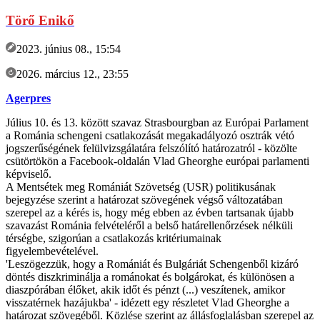
Törő Enikő
2023. június 08., 15:54
2026. március 12., 23:55
Agerpres
Július 10. és 13. között szavaz Strasbourgban az Európai Parlament
a Románia schengeni csatlakozását megakadályozó osztrák vétó
jogszerűségének felülvizsgálatára felszólító határozatról - közölte
csütörtökön a Facebook-oldalán Vlad Gheorghe európai parlamenti
képviselő.
A Mentsétek meg Romániát Szövetség (USR) politikusának
bejegyzése szerint a határozat szövegének végső változatában
szerepel az a kérés is, hogy még ebben az évben tartsanak újabb
szavazást Románia felvételéről a belső határellenőrzések nélküli
térségbe, szigorúan a csatlakozás kritériumainak
figyelembevételével.
'Leszögezzük, hogy a Romániát és Bulgáriát Schengenből kizáró
döntés diszkriminálja a románokat és bolgárokat, és különösen a
diaszpórában élőket, akik időt és pénzt (...) veszítenek, amikor
visszatérnek hazájukba' - idézett egy részletet Vlad Gheorghe a
határozat szövegéből. Közlése szerint az állásfoglalásban szerepel az