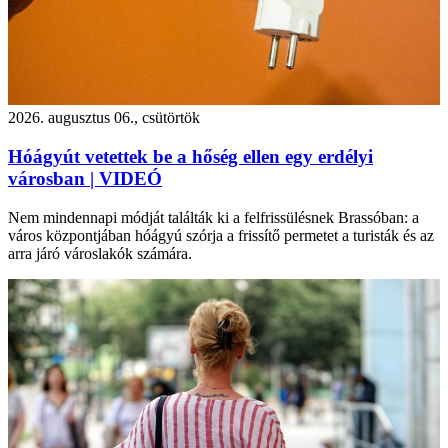
2026. augusztus 06., csütörtök
Hóágyút vetettek be a hőség ellen egy erdélyi
városban | VIDEÓ
Nem mindennapi módját találták ki a felfrissülésnek Brassóban: a
város központjában hóágyú szórja a frissítő permetet a turisták és az
arra járó városlakók számára.