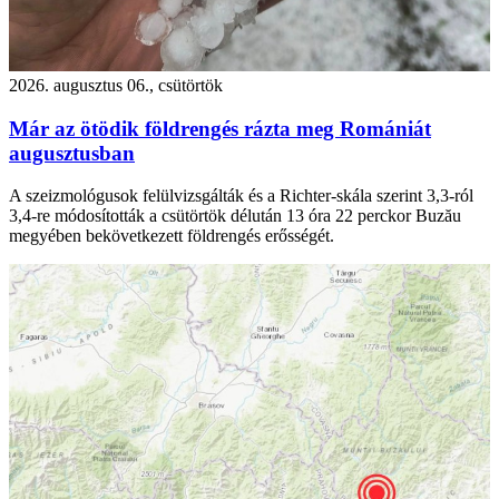
2026. augusztus 06., csütörtök
Már az ötödik földrengés rázta meg Romániát
augusztusban
A szeizmológusok felülvizsgálták és a Richter-skála szerint 3,3-ról
3,4-re módosították a csütörtök délután 13 óra 22 perckor Buzău
megyében bekövetkezett földrengés erősségét.