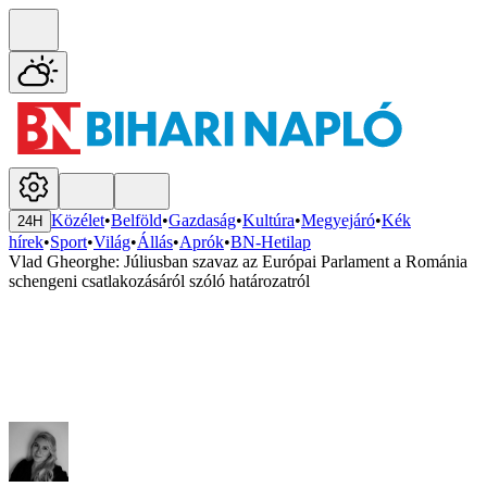
Közélet
•
Belföld
•
Gazdaság
•
Kultúra
•
Megyejáró
•
Kék
24H
hírek
•
Sport
•
Világ
•
Állás
•
Aprók
•
BN-Hetilap
Vlad Gheorghe: Júliusban szavaz az Európai Parlament a Románia
schengeni csatlakozásáról szóló határozatról