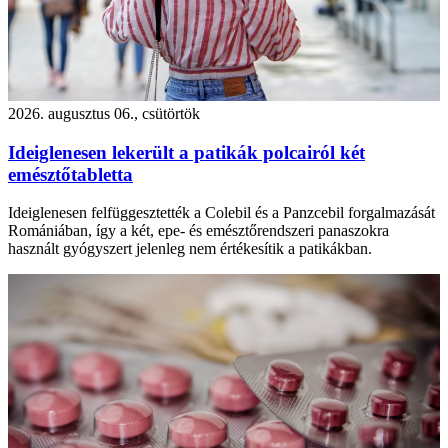
2026. augusztus 06., csütörtök
Ideiglenesen lekerült a patikák polcairól két
emésztőtabletta
Ideiglenesen felfüggesztették a Colebil és a Panzcebil forgalmazását
Romániában, így a két, epe- és emésztőrendszeri panaszokra
használt gyógyszert jelenleg nem értékesítik a patikákban.