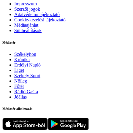
Impresszum
Szerzői jogok
Adatvédelmi tájékoztató
Cookie-kezelési tájékoztató
Médiaajánlat
Sütibeállítások
Médiatér
Székelyhon
Krónika
Erdélyi Napló
Liget
Székely Sport
Nőileg
Főtér
Rádió GaGa
Jóállás
Médiatér alkalmazás