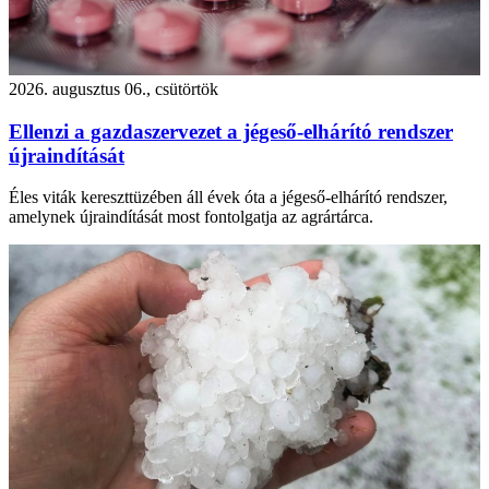
2026. augusztus 06., csütörtök
Ellenzi a gazdaszervezet a jégeső-elhárító rendszer
újraindítását
Éles viták kereszttüzében áll évek óta a jégeső-elhárító rendszer,
amelynek újraindítását most fontolgatja az agrártárca.