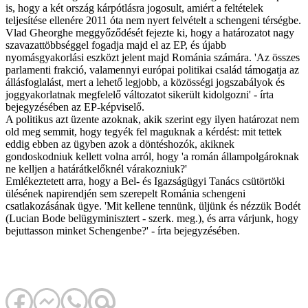
is, hogy a két ország kárpótlásra jogosult, amiért a feltételek
teljesítése ellenére 2011 óta nem nyert felvételt a schengeni térségbe.
Vlad Gheorghe meggyőződését fejezte ki, hogy a határozatot nagy
szavazattöbbséggel fogadja majd el az EP, és újabb
nyomásgyakorlási eszközt jelent majd Románia számára. 'Az összes
parlamenti frakció, valamennyi európai politikai család támogatja az
állásfoglalást, mert a lehető legjobb, a közösségi jogszabályok és
joggyakorlatnak megfelelő változatot sikerült kidolgozni' - írta
bejegyzésében az EP-képviselő.
A politikus azt üzente azoknak, akik szerint egy ilyen határozat nem
old meg semmit, hogy tegyék fel maguknak a kérdést: mit tettek
eddig ebben az ügyben azok a döntéshozók, akiknek
gondoskodniuk kellett volna arról, hogy 'a román állampolgároknak
ne kelljen a határátkelőknél várakozniuk?'
Emlékeztetett arra, hogy a Bel- és Igazságügyi Tanács csütörtöki
ülésének napirendjén sem szerepelt Románia schengeni
csatlakozásának ügye. 'Mit kellene tennünk, üljünk és nézzük Bodét
(Lucian Bode belügyminisztert - szerk. meg.), és arra várjunk, hogy
bejuttasson minket Schengenbe?' - írta bejegyzésében.