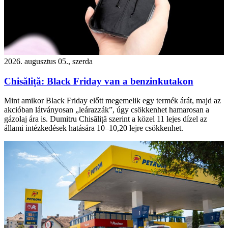
2026. augusztus 05., szerda
Chisăliță: Black Friday van a benzinkutakon
Mint amikor Black Friday előtt megemelik egy termék árát, majd az
akcióban látványosan „leárazzák”, úgy csökkenhet hamarosan a
gázolaj ára is. Dumitru Chisăliță szerint a közel 11 lejes dízel az
állami intézkedések hatására 10–10,20 lejre csökkenhet.