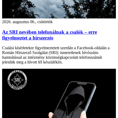
2026. augusztus 06., csütörtök
Az SRI nevében telefonálnak a csalók – erre
figyelmeztet a hírszerzés
Csalási kísérletekre figyelmeztetett szerdán a Facebook-oldalán a
Román Hírszerző Szolgálat (SRI): ismeretlenek hívószám-
hamisítással az intézmény közönségkapcsolati telefonszámát
jelenítik meg a hívott fél készülékén.