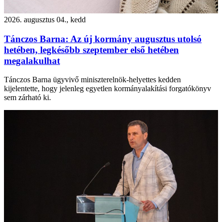
2026. augusztus 04., kedd
Tánczos Barna: Az új kormány augusztus utolsó
hetében, legkésőbb szeptember első hetében
megalakulhat
Tánczos Barna ügyvivő miniszterelnök-helyettes kedden
kijelentette, hogy jelenleg egyetlen kormányalakítási forgatókönyv
sem zárható ki.