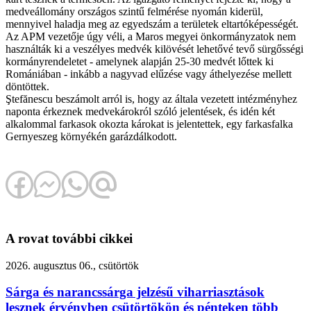
medveállomány országos szintű felmérése nyomán kiderül,
mennyivel haladja meg az egyedszám a területek eltartóképességét.
Az APM vezetője úgy véli, a Maros megyei önkormányzatok nem
használták ki a veszélyes medvék kilövését lehetővé tevő sürgősségi
kormányrendeletet - amelynek alapján 25-30 medvét lőttek ki
Romániában - inkább a nagyvad elűzése vagy áthelyezése mellett
döntöttek.
Ştefănescu beszámolt arról is, hogy az általa vezetett intézményhez
naponta érkeznek medvekárokról szóló jelentések, és idén két
alkalommal farkasok okozta károkat is jelentettek, egy farkasfalka
Gernyeszeg környékén garázdálkodott.
A rovat további cikkei
2026. augusztus 06., csütörtök
Sárga és narancssárga jelzésű viharriasztások
lesznek érvényben csütörtökön és pénteken több