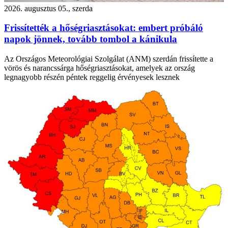
2026. augusztus 05., szerda
Frissítették a hőségriasztásokat: embert próbáló
napok jönnek, tovább tombol a kánikula
Az Országos Meteorológiai Szolgálat (ANM) szerdán frissítette a
vörös és narancssárga hőségriasztásokat, amelyek az ország
legnagyobb részén péntek reggelig érvényesek lesznek