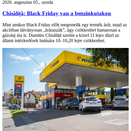
2026. augusztus 05., szerda
Chisăliță: Black Friday van a benzinkutakon
Mint amikor Black Friday előtt megemelik egy termék árát, majd az
akcióban látványosan „leárazzák”, úgy csökkenhet hamarosan a
gázolaj ára is. Dumitru Chisăliță szerint a közel 11 lejes dízel az
állami intézkedések hatására 10–10,20 lejre csökkenhet.