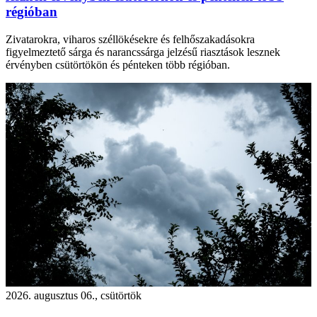
régióban
Zivatarokra, viharos széllökésekre és felhőszakadásokra
figyelmeztető sárga és narancssárga jelzésű riasztások lesznek
érvényben csütörtökön és pénteken több régióban.
2026. augusztus 06., csütörtök