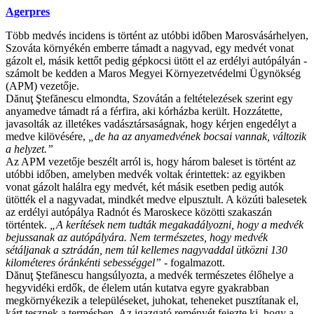
Agerpres
Több medvés incidens is történt az utóbbi időben Marosvásárhelyen,
Szováta környékén emberre támadt a nagyvad, egy medvét vonat
gázolt el, másik kettőt pedig gépkocsi ütött el az erdélyi autópályán -
számolt be kedden a Maros Megyei Környezetvédelmi Ügynökség
(APM) vezetője.
Dănuţ Ştefănescu elmondta, Szovátán a feltételezések szerint egy
anyamedve támadt rá a férfira, aki kórházba került. Hozzátette,
javasolták az illetékes vadásztársaságnak, hogy kérjen engedélyt a
medve kilövésére,
„de ha az anyamedvének bocsai vannak, változik
a helyzet.”
Az APM vezetője beszélt arról is, hogy három baleset is történt az
utóbbi időben, amelyben medvék voltak érintettek: az egyikben
vonat gázolt halálra egy medvét, két másik esetben pedig autók
ütötték el a nagyvadat, mindkét medve elpusztult. A közúti balesetek
az erdélyi autópálya Radnót és Maroskece közötti szakaszán
történtek.
„A kerítések nem tudták megakadályozni, hogy a medvék
bejussanak az autópályára. Nem természetes, hogy medvék
sétáljanak a sztrádán, nem túl kellemes nagyvaddal ütközni 130
kilométeres óránkénti sebességgel”
- fogalmazott.
Dănuţ Ştefănescu hangsúlyozta, a medvék természetes élőhelye a
hegyvidéki erdők, de élelem után kutatva egyre gyakrabban
megkörnyékezik a településeket, juhokat, teheneket pusztítanak el,
kárt tesznek a termésben. Az igazgató reményét fejezte ki, hogy a