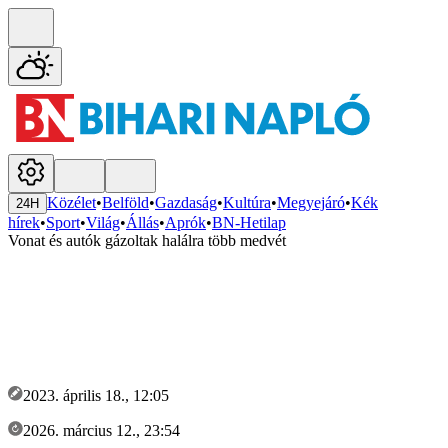
Közélet
•
Belföld
•
Gazdaság
•
Kultúra
•
Megyejáró
•
Kék
24H
hírek
•
Sport
•
Világ
•
Állás
•
Aprók
•
BN-Hetilap
Vonat és autók gázoltak halálra több medvét
2023. április 18., 12:05
2026. március 12., 23:54