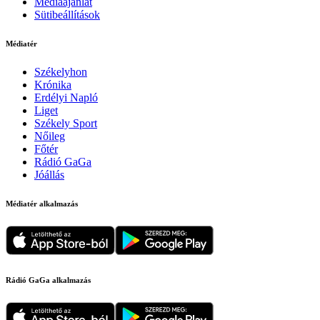
Médiaajánlat
Sütibeállítások
Médiatér
Székelyhon
Krónika
Erdélyi Napló
Liget
Székely Sport
Nőileg
Főtér
Rádió GaGa
Jóállás
Médiatér alkalmazás
Rádió GaGa alkalmazás