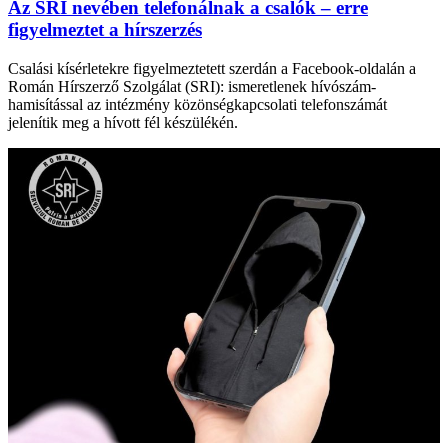
Az SRI nevében telefonálnak a csalók – erre
figyelmeztet a hírszerzés
Csalási kísérletekre figyelmeztetett szerdán a Facebook-oldalán a
Román Hírszerző Szolgálat (SRI): ismeretlenek hívószám-
hamisítással az intézmény közönségkapcsolati telefonszámát
jelenítik meg a hívott fél készülékén.