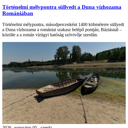
Történelmi mélypontra süllyedt a Duna vízhozama
Romániában
Történelmi mélypontra, másodpercenként 1400 köbméterre süllyedt
a Duna vízhozama a romániai szakasz belépő pontján, Báziásnál –
közölte a a román vízügyi hatóság szóvivője szerdán.
2026. augusztus 05., szerda