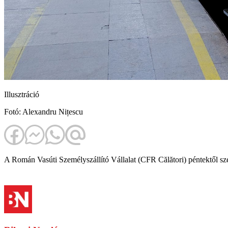
Illusztráció
Fotó: Alexandru Nițescu
A Román Vasúti Személyszállító Vállalat (CFR Călători) péntektől szept