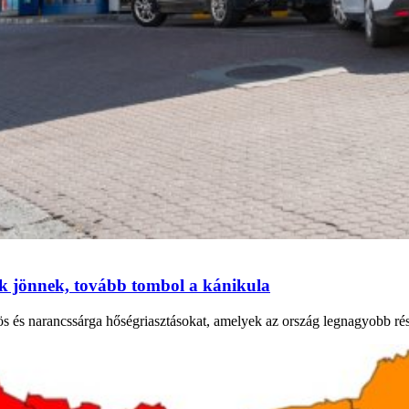
ok jönnek, tovább tombol a kánikula
ös és narancssárga hőségriasztásokat, amelyek az ország legnagyobb ré