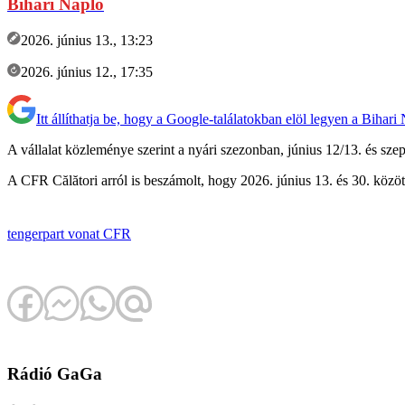
Bihari Napló
2026. június 13., 13:23
2026. június 12., 17:35
Itt állíthatja be, hogy a Google-találatokban elöl legyen a Bihari
A vállalat közleménye szerint a nyári szezonban, június 12/13. és sze
A CFR Călători arról is beszámolt, hogy 2026. június 13. és 30. köz
tengerpart
vonat
CFR
Rádió GaGa