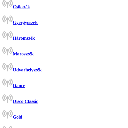
Csíkszék
Gyergyószék
Háromszék
Marosszék
Udvarhelyszék
Dance
Disco Classic
Gold