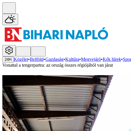
Közélet
•
Belföld
•
Gazdaság
•
Kultúra
•
Megyejáró
•
Kék hírek
•
Spor
24H
Vonattal a tengerpartra: az ország összes régiójából van járat