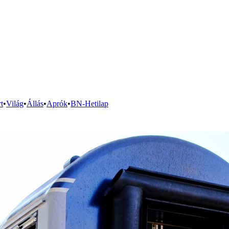
t
•
Világ
•
Állás
•
Aprók
•
BN-Hetilap