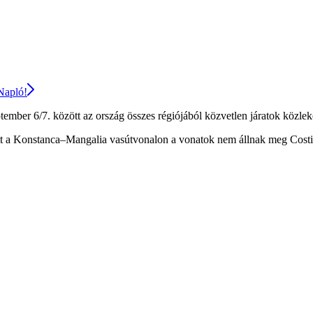
 Napló!
ptember 6/7. között az ország összes régiójából közvetlen járatok közle
ött a Konstanca–Mangalia vasútvonalon a vonatok nem állnak meg Costin