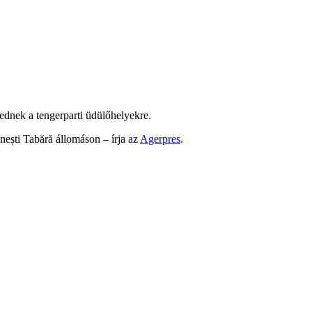
kednek a tengerparti üdülőhelyekre.
ești Tabără állomáson – írja az
Agerpres
.