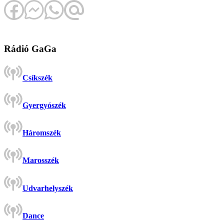
Rádió GaGa
Csíkszék
Gyergyószék
Háromszék
Marosszék
Udvarhelyszék
Dance