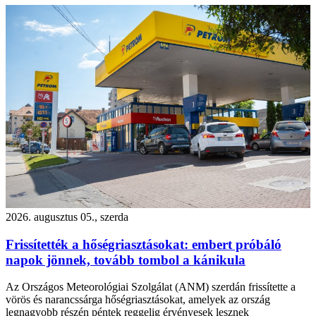
2026. augusztus 05., szerda
Frissítették a hőségriasztásokat: embert próbáló
napok jönnek, tovább tombol a kánikula
Az Országos Meteorológiai Szolgálat (ANM) szerdán frissítette a
vörös és narancssárga hőségriasztásokat, amelyek az ország
legnagyobb részén péntek reggelig érvényesek lesznek