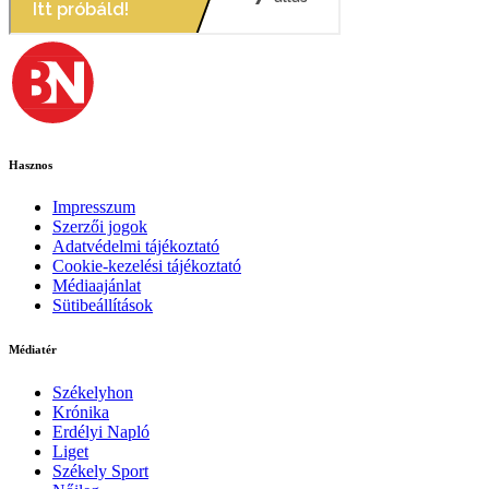
Hasznos
Impresszum
Szerzői jogok
Adatvédelmi tájékoztató
Cookie-kezelési tájékoztató
Médiaajánlat
Sütibeállítások
Médiatér
Székelyhon
Krónika
Erdélyi Napló
Liget
Székely Sport