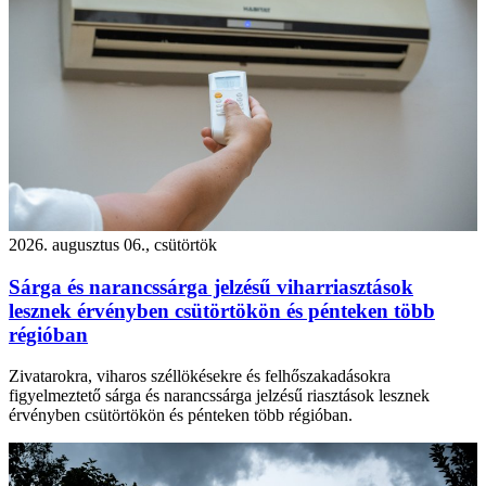
2026. augusztus 06., csütörtök
Sárga és narancssárga jelzésű viharriasztások
lesznek érvényben csütörtökön és pénteken több
régióban
Zivatarokra, viharos széllökésekre és felhőszakadásokra
figyelmeztető sárga és narancssárga jelzésű riasztások lesznek
érvényben csütörtökön és pénteken több régióban.