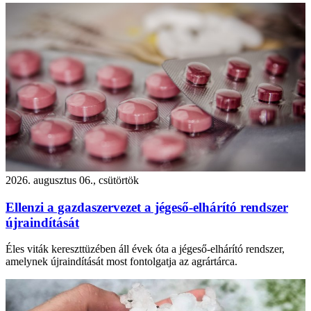
2026. augusztus 06., csütörtök
Ellenzi a gazdaszervezet a jégeső-elhárító rendszer
újraindítását
Éles viták kereszttüzében áll évek óta a jégeső-elhárító rendszer,
amelynek újraindítását most fontolgatja az agrártárca.