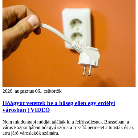
2026. augusztus 06., csütörtök
Hóágyút vetettek be a hőség ellen egy erdélyi
városban | VIDEÓ
Nem mindennapi módját találták ki a felfrissülésnek Brassóban: a
város központjában hóágyú szórja a frissítő permetet a turisták és az
arra járó városlakók számára.