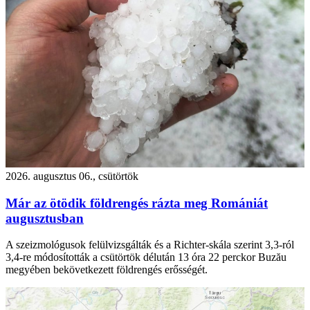
2026. augusztus 06., csütörtök
Már az ötödik földrengés rázta meg Romániát
augusztusban
A szeizmológusok felülvizsgálták és a Richter-skála szerint 3,3-ról
3,4-re módosították a csütörtök délután 13 óra 22 perckor Buzău
megyében bekövetkezett földrengés erősségét.