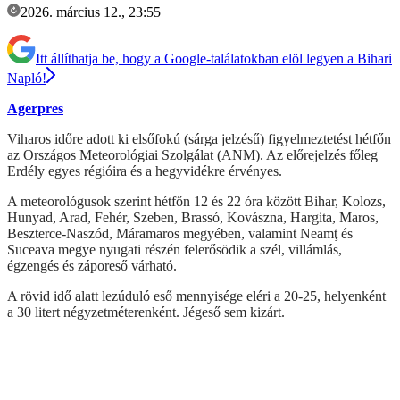
2026. március 12., 23:55
Itt állíthatja be, hogy a Google-találatokban elöl legyen a Bihari
Napló!
Agerpres
Viharos időre adott ki elsőfokú (sárga jelzésű) figyelmeztetést hétfőn
az Országos Meteorológiai Szolgálat (ANM). Az előrejelzés főleg
Erdély egyes régióira és a hegyvidékre érvényes.
A meteorológusok szerint hétfőn 12 és 22 óra között Bihar, Kolozs,
Hunyad, Arad, Fehér, Szeben, Brassó, Kovászna, Hargita, Maros,
Beszterce-Naszód, Máramaros megyében, valamint Neamţ és
Suceava megye nyugati részén felerősödik a szél, villámlás,
égzengés és záporeső várható.
A rövid idő alatt lezúduló eső mennyisége eléri a 20-25, helyenként
a 30 litert négyzetméterenként. Jégeső sem kizárt.