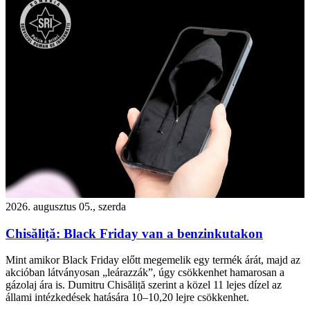
2026. augusztus 05., szerda
Chisăliță: Black Friday van a benzinkutakon
Mint amikor Black Friday előtt megemelik egy termék árát, majd az
akcióban látványosan „leárazzák”, úgy csökkenhet hamarosan a
gázolaj ára is. Dumitru Chisăliță szerint a közel 11 lejes dízel az
állami intézkedések hatására 10–10,20 lejre csökkenhet.