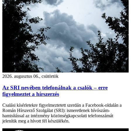
2026. augusztus 06., csütörtök
Az SRI nevében telefonálnak a csalók – erre
figyelmeztet a hírszerzés
Csalási kísérletekre figyelmeztetett szerdán a Facebook-oldalán a
Román Hírszerző Szolgálat (SRI): ismeretlenek hívószám-
hamisítással az intézmény közönségkapcsolati telefonszámát
jelenítik meg a hívott fél készülékén.