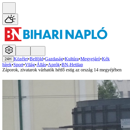
Közélet
•
Belföld
•
Gazdaság
•
Kultúra
•
Megyejáró
•
Kék
24H
hírek
•
Sport
•
Világ
•
Állás
•
Aprók
•
BN-Hetilap
Záporok, zivatarok várhatók hétfő estig az ország 14 megyéjében