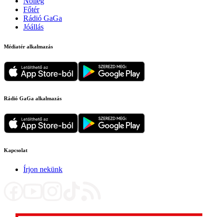
Nőileg
Főtér
Rádió GaGa
Jóállás
Médiatér alkalmazás
Rádió GaGa alkalmazás
Kapcsolat
Írjon nekünk