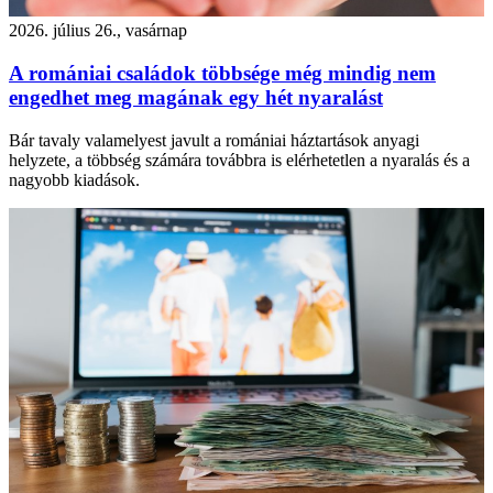
2026. július 26., vasárnap
A romániai családok többsége még mindig nem
engedhet meg magának egy hét nyaralást
Bár tavaly valamelyest javult a romániai háztartások anyagi
helyzete, a többség számára továbbra is elérhetetlen a nyaralás és a
nagyobb kiadások.