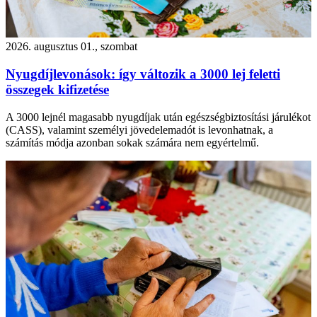
2026. augusztus 01., szombat
Nyugdíjlevonások: így változik a 3000 lej feletti
összegek kifizetése
A 3000 lejnél magasabb nyugdíjak után egészségbiztosítási járulékot
(CASS), valamint személyi jövedelemadót is levonhatnak, a
számítás módja azonban sokak számára nem egyértelmű.