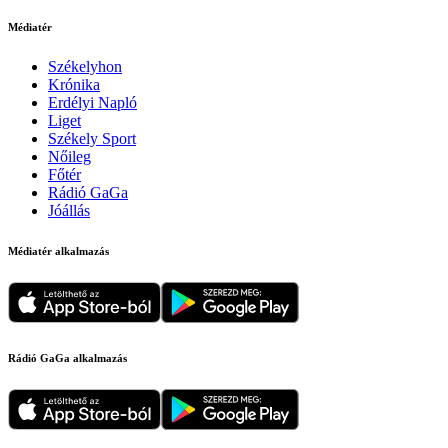
Médiatér
Székelyhon
Krónika
Erdélyi Napló
Liget
Székely Sport
Nőileg
Főtér
Rádió GaGa
Jóállás
Médiatér alkalmazás
Rádió GaGa alkalmazás