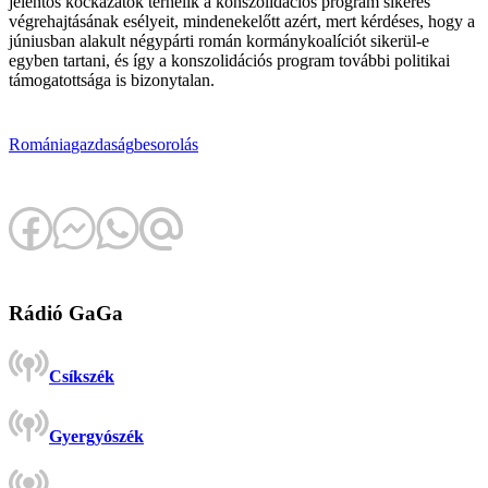
jelentős kockázatok terhelik a konszolidációs program sikeres
végrehajtásának esélyeit, mindenekelőtt azért, mert kérdéses, hogy a
júniusban alakult négypárti román kormánykoalíciót sikerül-e
egyben tartani, és így a konszolidációs program további politikai
támogatottsága is bizonytalan.
Románia
gazdaság
besorolás
Rádió GaGa
Csíkszék
Gyergyószék