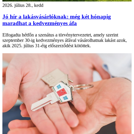
2026. július 28., kedd
Jó hír a lakásvásárlóknak: még két hónapig
maradhat a kedvezményes áfa
Elfogadta hétfőn a szenátus a törvénytervezetet, amely szerint
szeptember 30-ig kedvezményes áfával vásárolhatnak lakást azok,
akik 2025. július 31-éig előszerződést kötöttek.