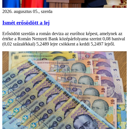
2026. augusztus 05., szerda
Ismét erősödött a lej
Erősödött szerdán a román deviza az euróhoz képest, amelynek az
értéke a Román Nemzeti Bank középárfolyama szerint 0,08 banival
(0,02 százalékkal) 5,2489 lejre csökkent a keddi 5,2497 lejről.