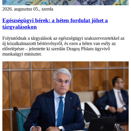
2026. augusztus 05., szerda
Egészségügyi bérek: a héten fordulat jöhet a
tárgyalásokon
Folytatódnak a tárgyalások az egészségügyi szakszervezetekkel az
új közalkalmazotti bértörvényről, és ezen a héten van esély az
előrelépésre – jelentette ki szerdán Dragoș Pîslaru ügyvivő
munkaügyi miniszter.