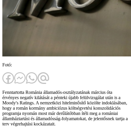
Fotó:
Fenntartotta Románia államadós-osztályzatának március óta
érvényes negatív kilátását a pénteki újabb felülvizsgálat után is a
Moody's Ratings. A nemzetközi hitelminősítő közölte indoklásában,
hogy a román kormány ambiciózus költségvetési konszolidációs
programja nyomán most már derűlátóbban ítéli meg a romániai
államháztartási és államadósság-folyamatokat, de jelentősnek tartja a
terv végrehajtási kockázatait.