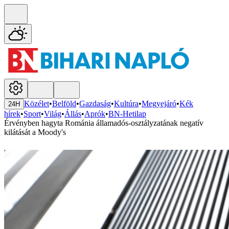
Közélet
•
Belföld
•
Gazdaság
•
Kultúra
•
Megyejáró
•
Kék
24H
hírek
•
Sport
•
Világ
•
Állás
•
Aprók
•
BN-Hetilap
Érvényben hagyta Románia államadós-osztályzatának negatív
kilátását a Moody's