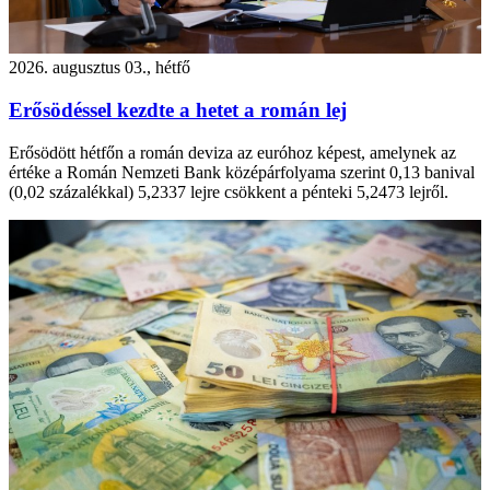
2026. augusztus 03., hétfő
Erősödéssel kezdte a hetet a román lej
Erősödött hétfőn a román deviza az euróhoz képest, amelynek az
értéke a Román Nemzeti Bank középárfolyama szerint 0,13 banival
(0,02 százalékkal) 5,2337 lejre csökkent a pénteki 5,2473 lejről.