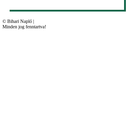
©
Bihari Napló
|
Minden jog fenntartva!