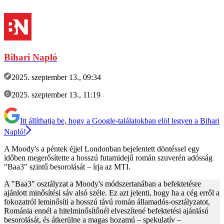
Bihari Napló
2025. szeptember 13., 09:34
2025. szeptember 13., 11:19
Itt állíthatja be, hogy a Google-találatokban elöl legyen a Bihari
Napló!
A Moody's a péntek éjjel Londonban bejelentett döntéssel egy
időben megerősítette a hosszú futamidejű román szuverén adósság
"Baa3" szintű besorolását – írja az MTI.
A "Baa3" osztályzat a Moody's módszertanában a befektetésre
ajánlott minősítési sáv alsó széle. Ez azt jelenti, hogy ha a cég erről a
fokozatról leminősíti a hosszú távú román államadós-osztályzatot,
Románia ennél a hitelminősítőnél elveszítené befektetési ajánlású
besorolását, és átkerülne a magas hozamú – spekulatív –