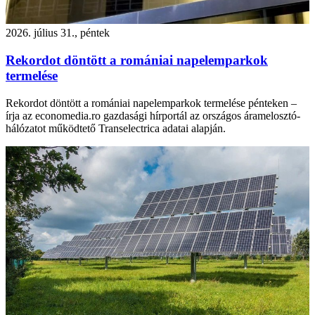
2026. július 31., péntek
Rekordot döntött a romániai napelemparkok
termelése
Rekordot döntött a romániai napelemparkok termelése pénteken –
írja az economedia.ro gazdasági hírportál az országos áramelosztó-
hálózatot működtető Transelectrica adatai alapján.