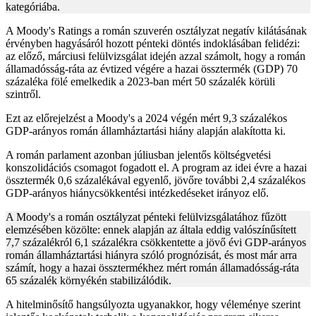
kategóriába.
A Moody's Ratings a román szuverén osztályzat negatív kilátásának
érvényben hagyásáról hozott pénteki döntés indoklásában felidézi:
az előző, márciusi felülvizsgálat idején azzal számolt, hogy a román
államadósság-ráta az évtized végére a hazai össztermék (GDP) 70
százaléka fölé emelkedik a 2023-ban mért 50 százalék körüli
szintről.
Ezt az előrejelzést a Moody's a 2024 végén mért 9,3 százalékos
GDP-arányos román államháztartási hiány alapján alakította ki.
A román parlament azonban júliusban jelentős költségvetési
konszolidációs csomagot fogadott el. A program az idei évre a hazai
össztermék 0,6 százalékával egyenlő, jövőre további 2,4 százalékos
GDP-arányos hiánycsökkentési intézkedéseket irányoz elő.
A Moody's a román osztályzat pénteki felülvizsgálatához fűzött
elemzésében közölte: ennek alapján az általa eddig valószínűsített
7,7 százalékról 6,1 százalékra csökkentette a jövő évi GDP-arányos
román államháztartási hiányra szóló prognózisát, és most már arra
számít, hogy a hazai össztermékhez mért román államadósság-ráta
65 százalék környékén stabilizálódik.
A hitelminősítő hangsúlyozta ugyanakkor, hogy véleménye szerint