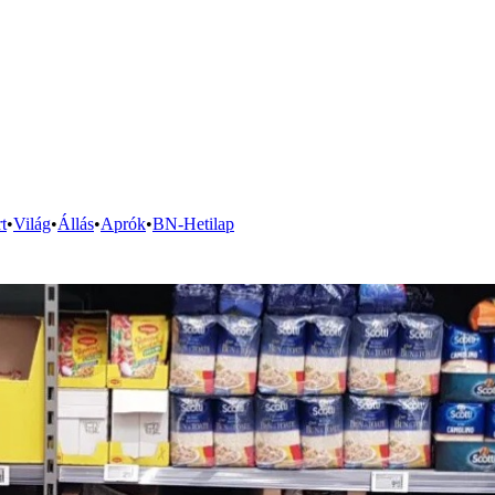
t
•
Világ
•
Állás
•
Aprók
•
BN-Hetilap