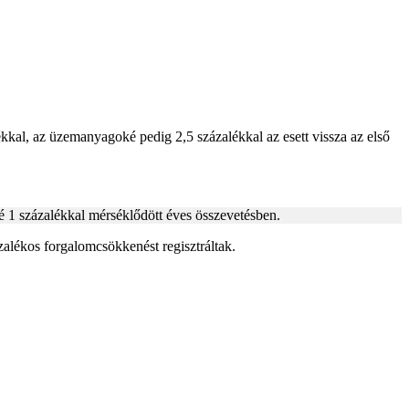
ékkal, az üzemanyagoké pedig 2,5 százalékkal az esett vissza az első
é 1 százalékkal mérséklődött éves összevetésben.
ázalékos forgalomcsökkenést regisztráltak.