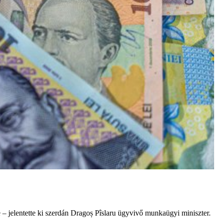
e – jelentette ki szerdán Dragoș Pîslaru ügyvivő munkaügyi miniszter.