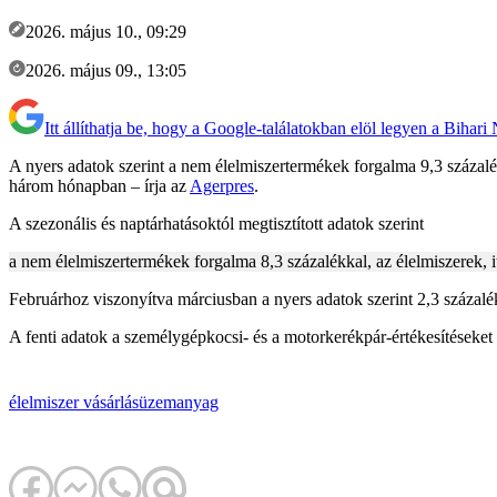
2026. május 10., 09:29
2026. május 09., 13:05
Itt állíthatja be, hogy a Google-találatokban elöl legyen a Bihari
A nyers adatok szerint a nem élelmiszertermékek forgalma 9,3 százalék
három hónapban – írja az
Agerpres
.
A szezonális és naptárhatásoktól megtisztított adatok szerint
a nem élelmiszertermékek forgalma 8,3 százalékkal, az élelmiszerek, 
Februárhoz viszonyítva márciusban a nyers adatok szerint 2,3 százaléko
A fenti adatok a személygépkocsi- és a motorkerékpár-értékesítéseket
élelmiszer
vásárlás
üzemanyag