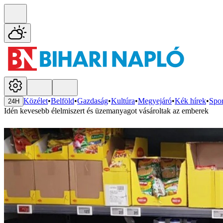
Közélet
•
Belföld
•
Gazdaság
•
Kultúra
•
Megyejáró
•
Kék hírek
•
Spor
24H
Idén kevesebb élelmiszert és üzemanyagot vásároltak az emberek