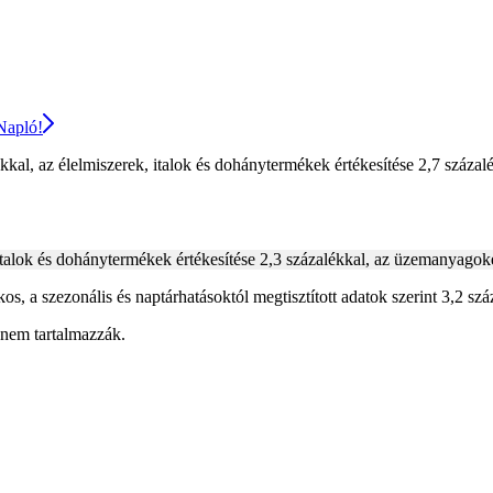
 Napló!
kal, az élelmiszerek, italok és dohánytermékek értékesítése 2,7 százal
italok és dohánytermékek értékesítése 2,3 százalékkal, az üzemanyagok
s, a szezonális és naptárhatásoktól megtisztított adatok szerint 3,2 sz
 nem tartalmazzák.