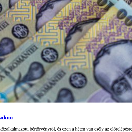
ásokon
özalkalmazotti bértörvényről, és ezen a héten van esély az előrelépésr