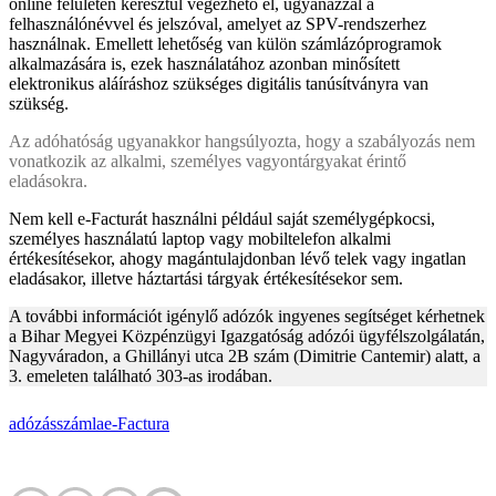
online felületén keresztül végezhető el, ugyanazzal a
felhasználónévvel és jelszóval, amelyet az SPV-rendszerhez
használnak. Emellett lehetőség van külön számlázóprogramok
alkalmazására is, ezek használatához azonban minősített
elektronikus aláíráshoz szükséges digitális tanúsítványra van
szükség.
Az adóhatóság ugyanakkor hangsúlyozta, hogy a szabályozás nem
vonatkozik az alkalmi, személyes vagyontárgyakat érintő
eladásokra.
Nem kell e-Facturát használni például saját személygépkocsi,
személyes használatú laptop vagy mobiltelefon alkalmi
értékesítésekor, ahogy magántulajdonban lévő telek vagy ingatlan
eladásakor, illetve háztartási tárgyak értékesítésekor sem.
A további információt igénylő adózók ingyenes segítséget kérhetnek
a Bihar Megyei Közpénzügyi Igazgatóság adózói ügyfélszolgálatán,
Nagyváradon, a Ghillányi utca 2B szám (Dimitrie Cantemir) alatt, a
3. emeleten található 303-as irodában.
adózás
számla
e-Factura