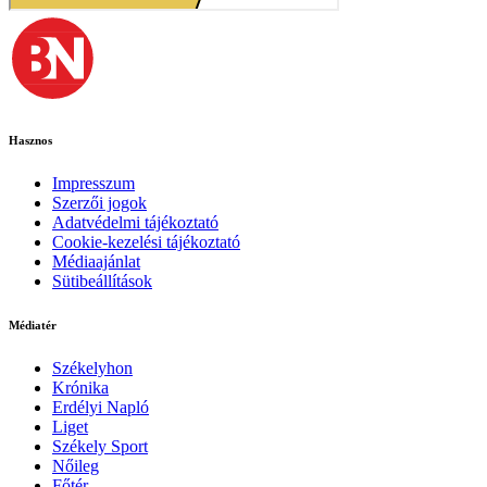
Hasznos
Impresszum
Szerzői jogok
Adatvédelmi tájékoztató
Cookie-kezelési tájékoztató
Médiaajánlat
Sütibeállítások
Médiatér
Székelyhon
Krónika
Erdélyi Napló
Liget
Székely Sport
Nőileg
Főtér