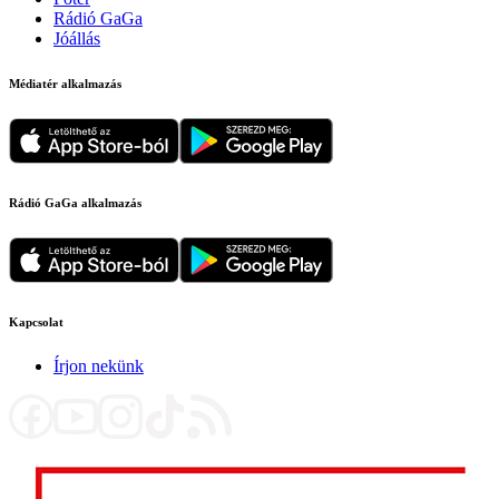
Rádió GaGa
Jóállás
Médiatér alkalmazás
Rádió GaGa alkalmazás
Kapcsolat
Írjon nekünk