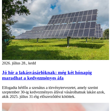
2026. július 28., kedd
Jó hír a lakásvásárlóknak: még két hónapig
maradhat a kedvezményes áfa
Elfogadta hétfőn a szenátus a törvénytervezetet, amely szerint
szeptember 30-ig kedvezményes áfával vásárolhatnak lakást azok,
akik 2025. július 31-éig előszerződést kötöttek.