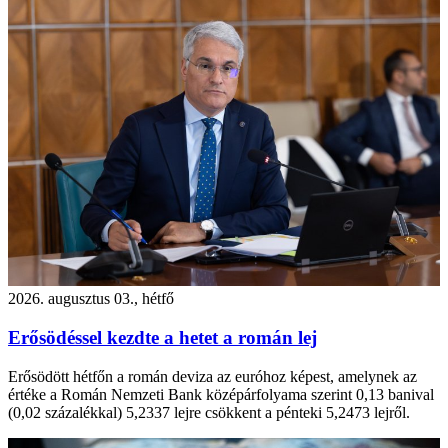
2026. augusztus 03., hétfő
Erősödéssel kezdte a hetet a román lej
Erősödött hétfőn a román deviza az euróhoz képest, amelynek az
értéke a Román Nemzeti Bank középárfolyama szerint 0,13 banival
(0,02 százalékkal) 5,2337 lejre csökkent a pénteki 5,2473 lejről.