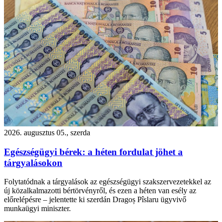
2026. augusztus 05., szerda
Egészségügyi bérek: a héten fordulat jöhet a
tárgyalásokon
Folytatódnak a tárgyalások az egészségügyi szakszervezetekkel az
új közalkalmazotti bértörvényről, és ezen a héten van esély az
előrelépésre – jelentette ki szerdán Dragoș Pîslaru ügyvivő
munkaügyi miniszter.