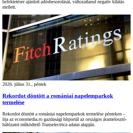
befektetésre ajánlott adósbesorolását, változatlanul negatív kilátás
mellett.
2026. július 31., péntek
Rekordot döntött a romániai napelemparkok
termelése
Rekordot döntött a romániai napelemparkok termelése pénteken –
írja az economedia.ro gazdasági hírportál az országos áramelosztó-
hálózatot működtető Transelectrica adatai alapján.