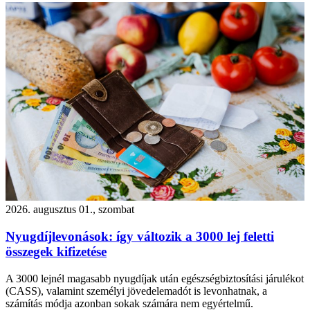
2026. augusztus 01., szombat
Nyugdíjlevonások: így változik a 3000 lej feletti
összegek kifizetése
A 3000 lejnél magasabb nyugdíjak után egészségbiztosítási járulékot
(CASS), valamint személyi jövedelemadót is levonhatnak, a
számítás módja azonban sokak számára nem egyértelmű.