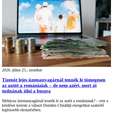
2026. július 25., szombat
Tizenöt lejes üzemanyagárnál tennék le tömegesen
az autót a romániaiak – de nem azért, mert át
tudnának ülni a buszra
Mekkora üzemanyagárnál tennék le az autót a romániaiak? – erre a
kérdésre kereste a választ Dumitru Chisăliță energetikai szakértő
legfrissebb elemzésében.