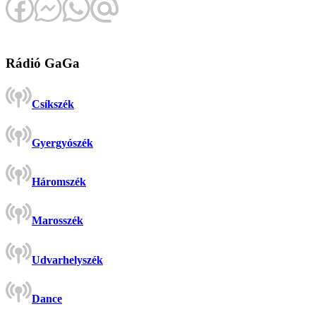
Rádió GaGa
Csíkszék
Gyergyószék
Háromszék
Marosszék
Udvarhelyszék
Dance