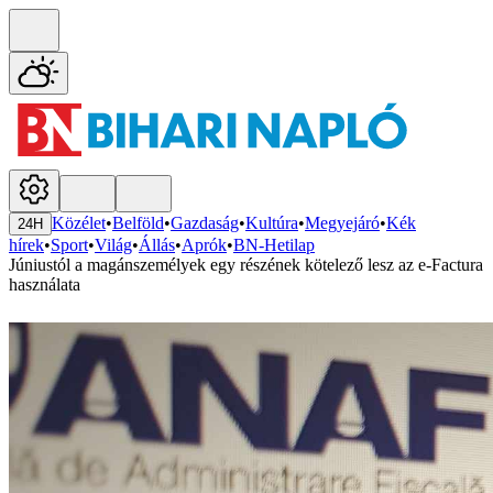
Közélet
•
Belföld
•
Gazdaság
•
Kultúra
•
Megyejáró
•
Kék
24H
hírek
•
Sport
•
Világ
•
Állás
•
Aprók
•
BN-Hetilap
Júniustól a magánszemélyek egy részének kötelező lesz az e-Factura
használata