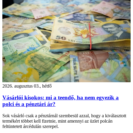
2026. augusztus 03., hétfő
Vásárlói kisokos: mi a teendő, ha nem egyezik a
polci és a pénztári ár?
Sok vásárló csak a pénztárnál szembesül azzal, hogy a kiválasztott
termékért többet kell fizetnie, mint amennyi az üzlet polcán
feltüntetett árcédulán szerepel.