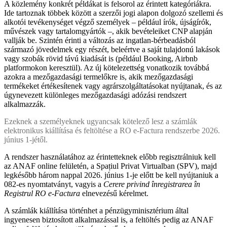
A közlemény konkrét példákat is felsorol az érintett kategóriákra.
Ide tartoznak többek között a szerzői jogi alapon dolgozó szellemi és
alkotói tevékenységet végző személyek – például írók, újságírók,
művészek vagy tartalomgyártók –, akik bevételeiket CNP alapján
vallják be. Szintén érinti a változás az ingatlan-bérbeadásból
származó jövedelmek egy részét, beleértve a saját tulajdonú lakások
vagy szobák rövid távú kiadását is (például Booking, Airbnb
platformokon keresztül). Az új kötelezettség vonatkozik továbbá
azokra a mezőgazdasági termelőkre is, akik mezőgazdasági
termékeket értékesítenek vagy agrárszolgáltatásokat nyújtanak, és az
úgynevezett különleges mezőgazdasági adózási rendszert
alkalmazzák.
Ezeknek a személyeknek ugyancsak kötelező lesz a számlák
elektronikus kiállítása és feltöltése a RO e-Factura rendszerbe 2026.
június 1-jétől.
A rendszer használatához az érintetteknek előbb regisztrálniuk kell
az ANAF online felületén, a Spațiul Privat Virtualban (SPV), majd
legkésőbb három nappal 2026. június 1-je előtt be kell nyújtaniuk a
082-es nyomtatványt, vagyis a
Cerere privind înregistrarea în
Registrul RO e-Factura
elnevezésű kérelmet.
A számlák kiállítása történhet a pénzügyminisztérium által
ingyenesen biztosított alkalmazással is, a feltöltés pedig az ANAF