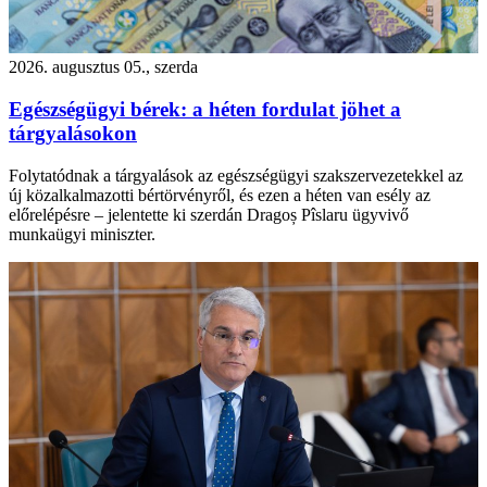
2026. augusztus 05., szerda
Egészségügyi bérek: a héten fordulat jöhet a
tárgyalásokon
Folytatódnak a tárgyalások az egészségügyi szakszervezetekkel az
új közalkalmazotti bértörvényről, és ezen a héten van esély az
előrelépésre – jelentette ki szerdán Dragoș Pîslaru ügyvivő
munkaügyi miniszter.