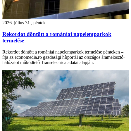
2026. július 31., péntek
Rekordot döntött a romániai napelemparkok
termelése
Rekordot döntött a romániai napelemparkok termelése pénteken –
írja az economedia.ro gazdasági hírportál az országos áramelosztó-
hálózatot működtető Transelectrica adatai alapján.