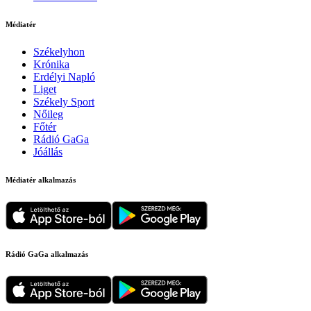
Médiatér
Székelyhon
Krónika
Erdélyi Napló
Liget
Székely Sport
Nőileg
Főtér
Rádió GaGa
Jóállás
Médiatér alkalmazás
Rádió GaGa alkalmazás