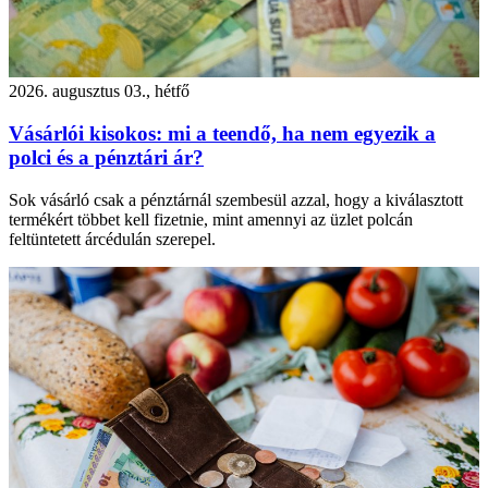
2026. augusztus 03., hétfő
Vásárlói kisokos: mi a teendő, ha nem egyezik a
polci és a pénztári ár?
Sok vásárló csak a pénztárnál szembesül azzal, hogy a kiválasztott
termékért többet kell fizetnie, mint amennyi az üzlet polcán
feltüntetett árcédulán szerepel.