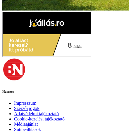
Hasznos
Impresszum
Szerzői jogok
Adatvédelmi tájékoztató
Cookie-kezelési tájékoztató
Médiaajánlat
Sütibeállítások