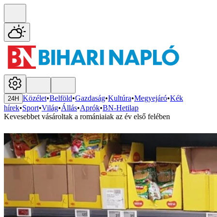
Közélet
•
Belföld
•
Gazdaság
•
Kultúra
•
Megyejáró
•
Kék
24H
hírek
•
Sport
•
Világ
•
Állás
•
Aprók
•
BN-Hetilap
Kevesebbet vásároltak a romániaiak az év első felében