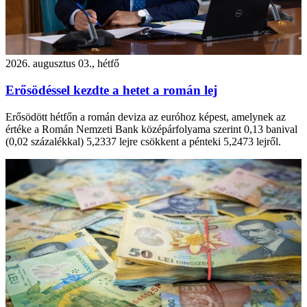
2026. augusztus 03., hétfő
Erősödéssel kezdte a hetet a román lej
Erősödött hétfőn a román deviza az euróhoz képest, amelynek az
értéke a Román Nemzeti Bank középárfolyama szerint 0,13 banival
(0,02 százalékkal) 5,2337 lejre csökkent a pénteki 5,2473 lejről.