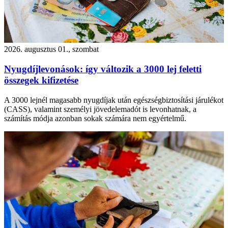
2026. augusztus 01., szombat
Nyugdíjlevonások: így változik a 3000 lej feletti
összegek kifizetése
A 3000 lejnél magasabb nyugdíjak után egészségbiztosítási járulékot
(CASS), valamint személyi jövedelemadót is levonhatnak, a
számítás módja azonban sokak számára nem egyértelmű.