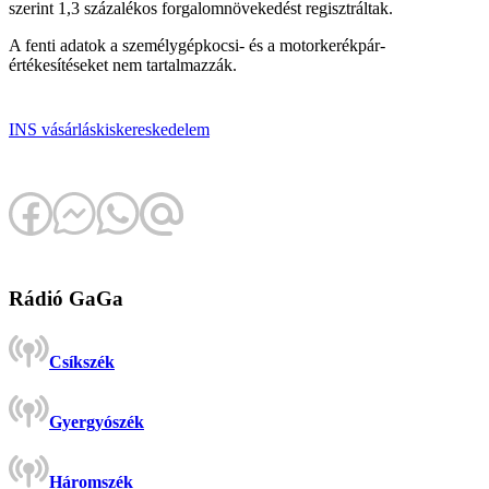
szerint 1,3 százalékos forgalomnövekedést regisztráltak.
A fenti adatok a személygépkocsi- és a motorkerékpár-
értékesítéseket nem tartalmazzák.
INS
vásárlás
kiskereskedelem
Rádió GaGa
Csíkszék
Gyergyószék
Háromszék