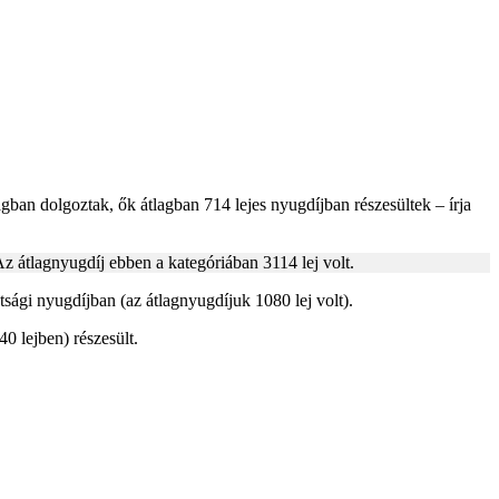
ban dolgoztak, ők átlagban 714 lejes nyugdíjban részesültek – írja
z átlagnyugdíj ebben a kategóriában 3114 lej volt.
ági nyugdíjban (az átlagnyugdíjuk 1080 lej volt).
0 lejben) részesült.