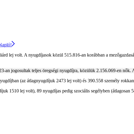
 Napló!
iárd lej volt. A nyugdíjasok közül 515.816-an korábban a mezőgazdaság
3-an jogosultak teljes öregségi nyugdíjra, közülük 2.156.069-en nők. A
gdíjban (az átlagnyugdíjuk 2473 lej volt) és 390.558 személy rokkants
uk 1510 lej volt), 89 nyugdíjas pedig szociális segélyben (átlagosan 54