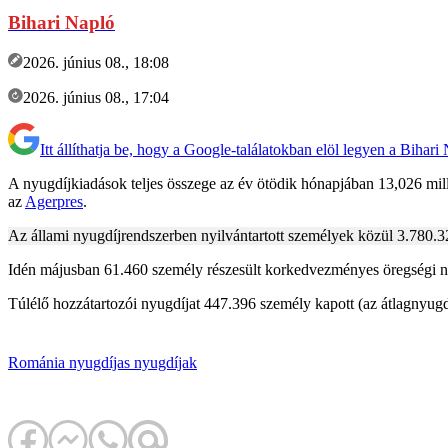
Bihari Napló
2026. június 08., 18:08
2026. június 08., 17:04
Itt állíthatja be, hogy a Google-találatokban elöl legyen a Bihari
A nyugdíjkiadások teljes összege az év ötödik hónapjában 13,026 mill
az
Agerpres
.
Az állami nyugdíjrendszerben nyilvántartott személyek közül 3.780.32
Idén májusban 61.460 személy részesült korkedvezményes öregségi nyu
Túlélő hozzátartozói nyugdíjat 447.396 személy kapott (az átlagnyugdíj
Románia
nyugdíjas
nyugdíjak