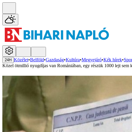
Közélet
•
Belföld
•
Gazdaság
•
Kultúra
•
Megyejáró
•
Kék hírek
•
Spor
24H
Közel ötmillió nyugdíjas van Romániában, egy részük 1000 lejt sem 