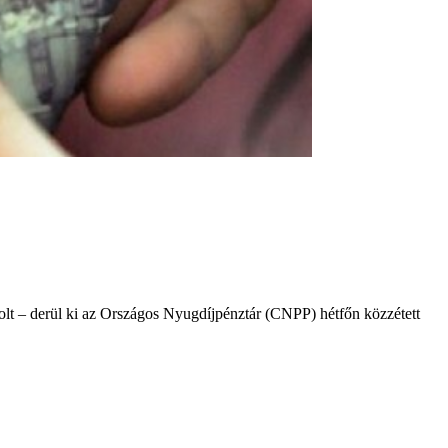
olt – derül ki az Országos Nyugdíjpénztár (CNPP) hétfőn közzétett