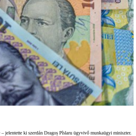
e – jelentette ki szerdán Dragoș Pîslaru ügyvivő munkaügyi miniszter.