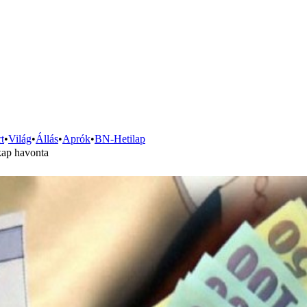
t
•
Világ
•
Állás
•
Aprók
•
BN-Hetilap
kap havonta