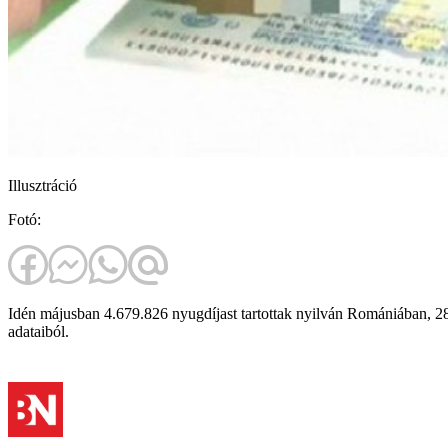
Illusztráció
Fotó:
Idén májusban 4.679.826 nyugdíjast tartottak nyilván Romániában, 28
adataiból.