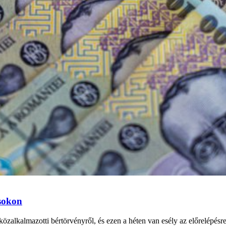
ásokon
özalkalmazotti bértörvényről, és ezen a héten van esély az előrelépésr