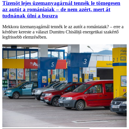
Tizenöt lejes üzemanyagárnál tennék le tömegesen
az autót a romániaiak – de nem azért, mert át
tudnának ülni a buszra
Mekkora üzemanyagárnál tennék le az autót a romániaiak? – erre a
kérdésre kereste a választ Dumitru Chisăliță energetikai szakértő
legfrissebb elemzésében.