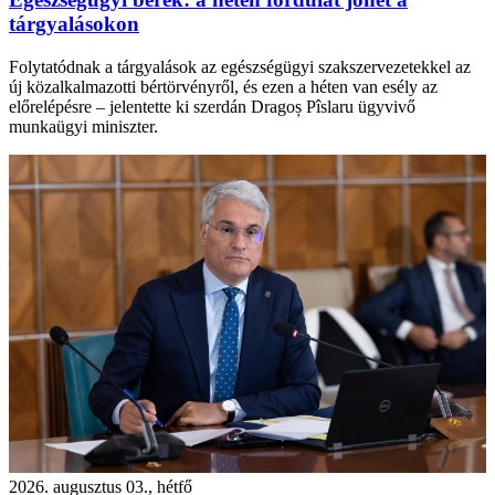
tárgyalásokon
Folytatódnak a tárgyalások az egészségügyi szakszervezetekkel az
új közalkalmazotti bértörvényről, és ezen a héten van esély az
előrelépésre – jelentette ki szerdán Dragoș Pîslaru ügyvivő
munkaügyi miniszter.
2026. augusztus 03., hétfő