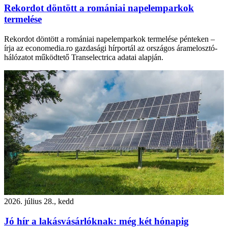
Rekordot döntött a romániai napelemparkok
termelése
Rekordot döntött a romániai napelemparkok termelése pénteken –
írja az economedia.ro gazdasági hírportál az országos áramelosztó-
hálózatot működtető Transelectrica adatai alapján.
2026. július 28., kedd
Jó hír a lakásvásárlóknak: még két hónapig