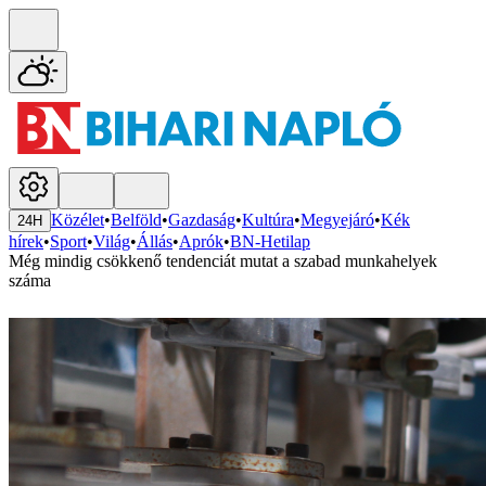
Közélet
•
Belföld
•
Gazdaság
•
Kultúra
•
Megyejáró
•
Kék
24H
hírek
•
Sport
•
Világ
•
Állás
•
Aprók
•
BN-Hetilap
Még mindig csökkenő tendenciát mutat a szabad munkahelyek
száma