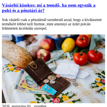
Vásárlói kisokos: mi a teendő, ha nem egyezik a
polci és a pénztári ár?
Sok vásárló csak a pénztárnál szembesül azzal, hogy a kiválasztott
termékért többet kell fizetnie, mint amennyi az üzlet polcán
feltüntetett árcédulán szerepel.
2026. augusztus 01., szombat