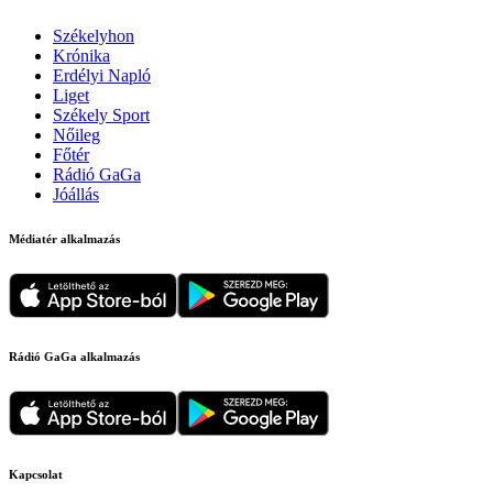
Székelyhon
Krónika
Erdélyi Napló
Liget
Székely Sport
Nőileg
Főtér
Rádió GaGa
Jóállás
Médiatér alkalmazás
Rádió GaGa alkalmazás
Kapcsolat