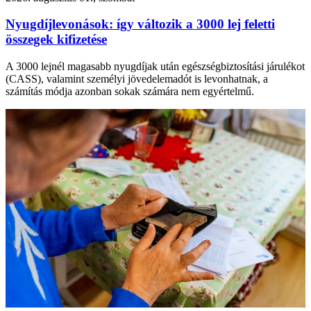
Nyugdíjlevonások: így változik a 3000 lej feletti
összegek kifizetése
A 3000 lejnél magasabb nyugdíjak után egészségbiztosítási járulékot
(CASS), valamint személyi jövedelemadót is levonhatnak, a
számítás módja azonban sokak számára nem egyértelmű.