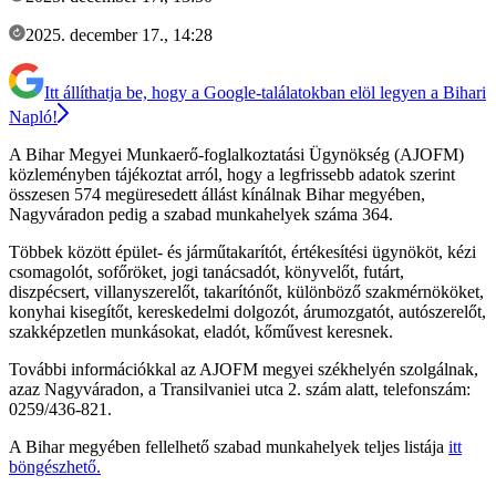
2025. december 17., 14:28
Itt állíthatja be, hogy a Google-találatokban elöl legyen a Bihari
Napló!
A Bihar Megyei Munkaerő-foglalkoztatási Ügynökség (AJOFM)
közleményben tájékoztat arról, hogy a legfrissebb adatok szerint
összesen 574 megüresedett állást kínálnak Bihar megyében,
Nagyváradon pedig a szabad munkahelyek száma 364.
Többek között épület- és járműtakarítót, értékesítési ügynököt, kézi
csomagolót, sofőröket, jogi tanácsadót, könyvelőt, futárt,
diszpécsert, villanyszerelőt, takarítónőt, különböző szakmérnököket,
konyhai kisegítőt, kereskedelmi dolgozót, árumozgatót, autószerelőt,
szakképzetlen munkásokat, eladót, kőművest keresnek.
További információkkal az AJOFM megyei székhelyén szolgálnak,
azaz Nagyváradon, a Transilvaniei utca 2. szám alatt, telefonszám:
0259/436-821.
A Bihar megyében fellelhető szabad munkahelyek teljes listája
itt
böngészhető.