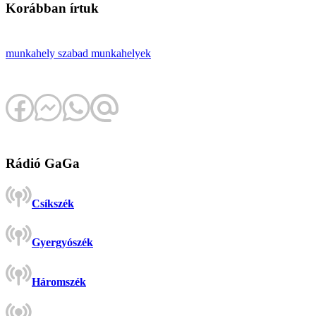
Korábban írtuk
munkahely
szabad munkahelyek
Rádió GaGa
Csíkszék
Gyergyószék
Háromszék