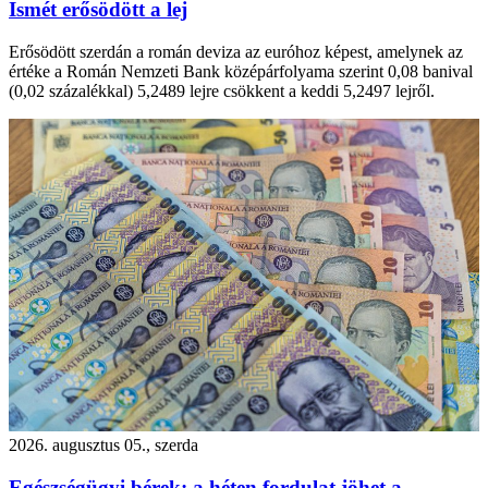
Ismét erősödött a lej
Erősödött szerdán a román deviza az euróhoz képest, amelynek az
értéke a Román Nemzeti Bank középárfolyama szerint 0,08 banival
(0,02 százalékkal) 5,2489 lejre csökkent a keddi 5,2497 lejről.
2026. augusztus 05., szerda
Egészségügyi bérek: a héten fordulat jöhet a