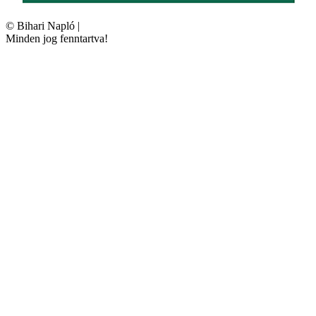
©
Bihari Napló
|
Minden jog fenntartva!