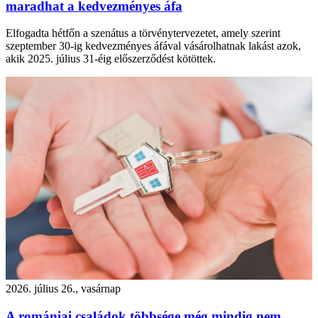
maradhat a kedvezményes áfa
Elfogadta hétfőn a szenátus a törvénytervezetet, amely szerint
szeptember 30-ig kedvezményes áfával vásárolhatnak lakást azok,
akik 2025. július 31-éig előszerződést kötöttek.
2026. július 26., vasárnap
A romániai családok többsége még mindig nem