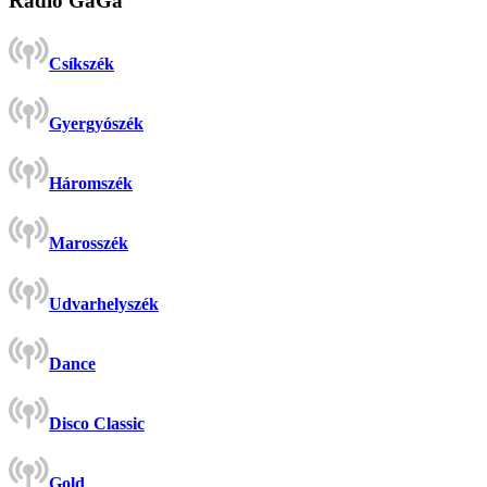
Rádió GaGa
Csíkszék
Gyergyószék
Háromszék
Marosszék
Udvarhelyszék
Dance
Disco Classic
Gold