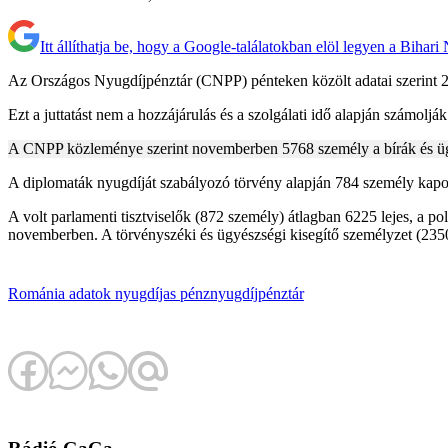
Itt állíthatja be, hogy a Google-találatokban elöl legyen a Bihari
Az Országos Nyugdíjpénztár (CNPP) pénteken közölt adatai szerint 2
Ezt a juttatást nem a hozzájárulás és a szolgálati idő alapján számolj
A CNPP közleménye szerint novemberben 5768 személy a bírák és ügyés
A diplomaták nyugdíját szabályozó törvény alapján 784 személy kapott
A volt parlamenti tisztviselők (872 személy) átlagban 6225 lejes, a 
novemberben. A törvényszéki és ügyészségi kisegítő személyzet (2350
Románia
adatok
nyugdíjas
pénz
nyugdíjpénztár