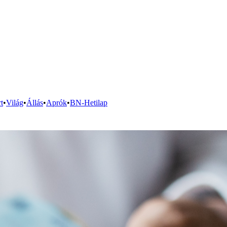
t
•
Világ
•
Állás
•
Aprók
•
BN-Hetilap