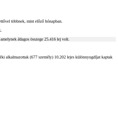
ttővel többnek, mint előző hónapban.
k.
amelynek átlagos összege 25.416 lej volt.
zéki alkalmazottak (677 személy) 10.202 lejes különnyugdíjat kaptak