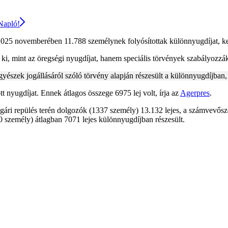
 Napló!
025 novemberében 11.788 személynek folyósítottak különnyugdíjat, ke
ák ki, mint az öregségi nyugdíjat, hanem speciális törvények szabályozzá
zek jogállásáról szóló törvény alapján részesült a különnyugdíjban, 
 nyugdíjat. Ennek átlagos összege 6975 lej volt, írja az
Agerpres
.
polgári repülés terén dolgozók (1337 személy) 13.132 lejes, a számvevős
 személy) átlagban 7071 lejes különnyugdíjban részesült.