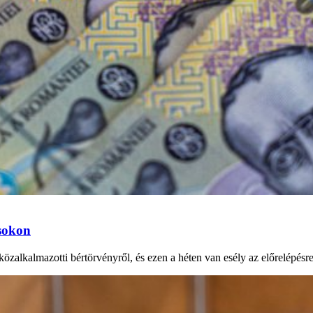
ásokon
özalkalmazotti bértörvényről, és ezen a héten van esély az előrelépésr