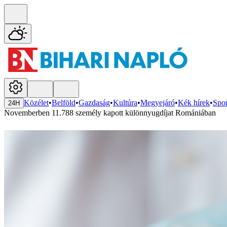
Közélet
•
Belföld
•
Gazdaság
•
Kultúra
•
Megyejáró
•
Kék hírek
•
Spor
24H
Novemberben 11.788 személy kapott különnyugdíjat Romániában