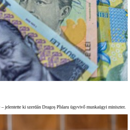
e – jelentette ki szerdán Dragoș Pîslaru ügyvivő munkaügyi miniszter.