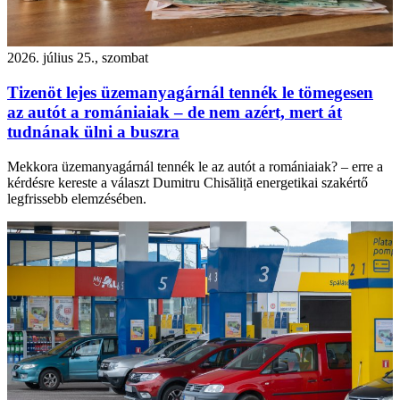
2026. július 25., szombat
Tizenöt lejes üzemanyagárnál tennék le tömegesen
az autót a romániaiak – de nem azért, mert át
tudnának ülni a buszra
Mekkora üzemanyagárnál tennék le az autót a romániaiak? – erre a
kérdésre kereste a választ Dumitru Chisăliță energetikai szakértő
legfrissebb elemzésében.