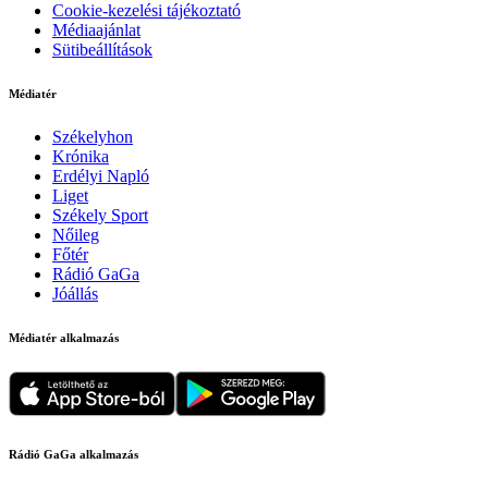
Cookie-kezelési tájékoztató
Médiaajánlat
Sütibeállítások
Médiatér
Székelyhon
Krónika
Erdélyi Napló
Liget
Székely Sport
Nőileg
Főtér
Rádió GaGa
Jóállás
Médiatér alkalmazás
Rádió GaGa alkalmazás