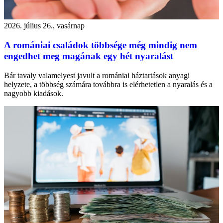
2026. július 26., vasárnap
A romániai családok többsége még mindig nem
engedhet meg magának egy hét nyaralást
Bár tavaly valamelyest javult a romániai háztartások anyagi
helyzete, a többség számára továbbra is elérhetetlen a nyaralás és a
nagyobb kiadások.