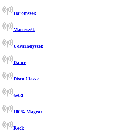
Háromszék
Marosszék
Udvarhelyszék
Dance
Disco Classic
Gold
100% Magyar
Rock