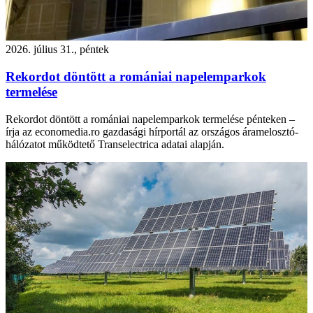
2026. július 31., péntek
Rekordot döntött a romániai napelemparkok
termelése
Rekordot döntött a romániai napelemparkok termelése pénteken –
írja az economedia.ro gazdasági hírportál az országos áramelosztó-
hálózatot működtető Transelectrica adatai alapján.