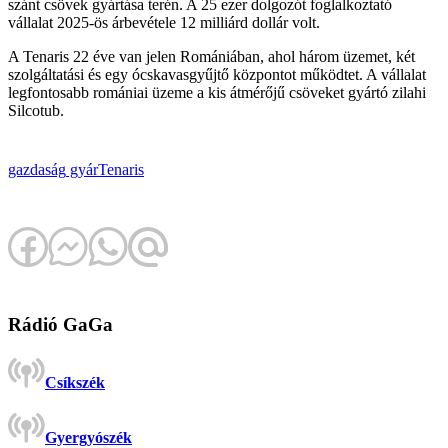
szánt csövek gyártása terén. A 25 ezer dolgozót foglalkoztató
vállalat 2025-ös árbevétele 12 milliárd dollár volt.
A Tenaris 22 éve van jelen Romániában, ahol három üzemet, két
szolgáltatási és egy ócskavasgyűjtő központot működtet. A vállalat
legfontosabb romániai üzeme a kis átmérőjű csöveket gyártó zilahi
Silcotub.
gazdaság
gyár
Tenaris
Rádió GaGa
Csíkszék
Gyergyószék