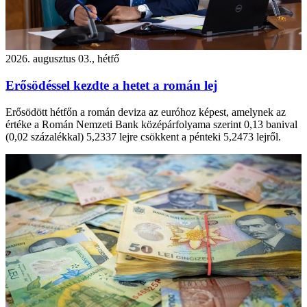
2026. augusztus 03., hétfő
Erősödéssel kezdte a hetet a román lej
Erősödött hétfőn a román deviza az euróhoz képest, amelynek az
értéke a Román Nemzeti Bank középárfolyama szerint 0,13 banival
(0,02 százalékkal) 5,2337 lejre csökkent a pénteki 5,2473 lejről.