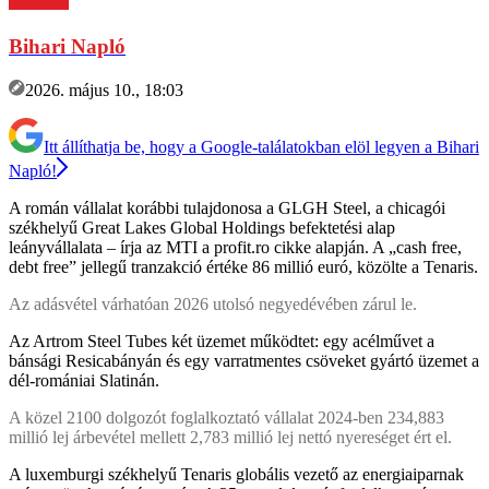
Bihari Napló
2026. május 10., 18:03
Itt állíthatja be, hogy a Google-találatokban elöl legyen a Bihari
Napló!
A román vállalat korábbi tulajdonosa a GLGH Steel, a chicagói
székhelyű Great Lakes Global Holdings befektetési alap
leányvállalata – írja az MTI a profit.ro cikke alapján. A „cash free,
debt free” jellegű tranzakció értéke 86 millió euró, közölte a Tenaris.
Az adásvétel várhatóan 2026 utolsó negyedévében zárul le.
Az Artrom Steel Tubes két üzemet működtet: egy acélművet a
bánsági Resicabányán és egy varratmentes csöveket gyártó üzemet a
dél-romániai Slatinán.
A közel 2100 dolgozót foglalkoztató vállalat 2024-ben 234,883
millió lej árbevétel mellett 2,783 millió lej nettó nyereséget ért el.
A luxemburgi székhelyű Tenaris globális vezető az energiaiparnak