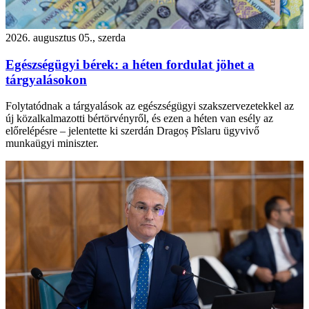
2026. augusztus 05., szerda
Egészségügyi bérek: a héten fordulat jöhet a
tárgyalásokon
Folytatódnak a tárgyalások az egészségügyi szakszervezetekkel az
új közalkalmazotti bértörvényről, és ezen a héten van esély az
előrelépésre – jelentette ki szerdán Dragoș Pîslaru ügyvivő
munkaügyi miniszter.