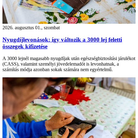
2026. augusztus 01., szombat
Nyugdíjlevonások: így változik a 3000 lej feletti
összegek kifizetése
A 3000 lejnél magasabb nyugdíjak után egészségbiztosítási járulékot
(CASS), valamint személyi jövedelemadót is levonhatnak, a
számítás módja azonban sokak számára nem egyértelmű.