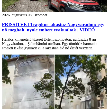
2026. augusztus 08., szombat
FRISSÍTVE | Tragikus lakástűz Nagyváradon: egy
nő meghalt, nyolc embert evakuáltak | VIDEÓ
Halálos kimenetelű tűzeset történt szombaton, augusztus 8-án
Nagyváradon, a Șelimbărului utcában. Egy tömbház harmadik
emeleti lakása gyulladt ki, a lakásban élő nő életét vesztette.