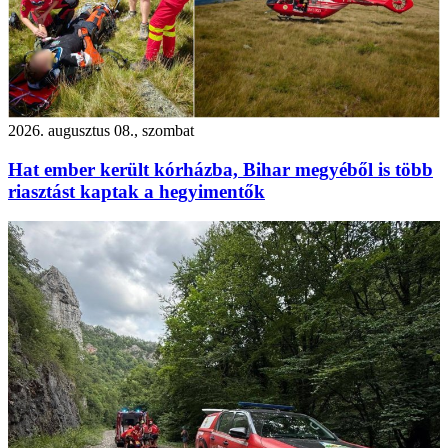
2026. augusztus 08., szombat
Hat ember került kórházba, Bihar megyéből is több
riasztást kaptak a hegyimentők