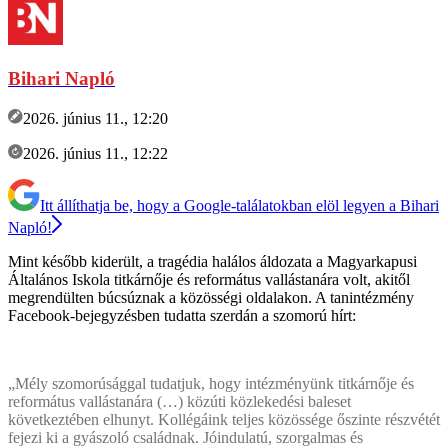
Bihari Napló
2026. június 11., 12:20
2026. június 11., 12:22
Itt állíthatja be, hogy a Google-találatokban elöl legyen a Bihari
Napló!
Mint később kiderült, a tragédia halálos áldozata a Magyarkapusi
Általános Iskola titkárnője és református vallástanára volt, akitől
megrendülten búcsúznak a közösségi oldalakon. A tanintézmény
Facebook-bejegyzésben tudatta szerdán a szomorú hírt:
„Mély szomorúsággal tudatjuk, hogy intézményünk titkárnője és
református vallástanára (…) közúti közlekedési baleset
következtében elhunyt. Kollégáink teljes közössége őszinte részvétét
fejezi ki a gyászoló családnak. Jóindulatú, szorgalmas és