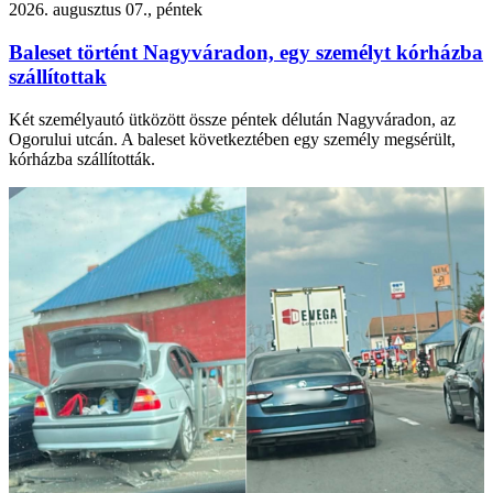
2026. augusztus 07., péntek
Baleset történt Nagyváradon, egy személyt kórházba
szállítottak
Két személyautó ütközött össze péntek délután Nagyváradon, az
Ogorului utcán. A baleset következtében egy személy megsérült,
kórházba szállították.