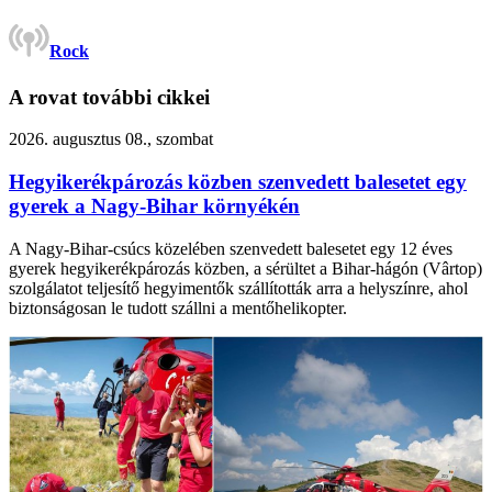
Rock
A rovat további cikkei
2026. augusztus 08., szombat
Hegyikerékpározás közben szenvedett balesetet egy
gyerek a Nagy-Bihar környékén
A Nagy-Bihar-csúcs közelében szenvedett balesetet egy 12 éves
gyerek hegyikerékpározás közben, a sérültet a Bihar-hágón (Vârtop)
szolgálatot teljesítő hegyimentők szállították arra a helyszínre, ahol
biztonságosan le tudott szállni a mentőhelikopter.