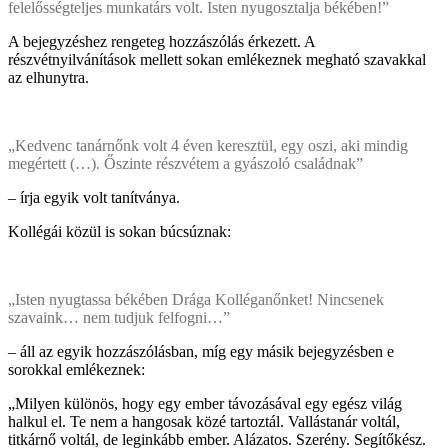
felelősségteljes munkatárs volt. Isten nyugosztalja békében!”
A bejegyzéshez rengeteg hozzászólás érkezett. A
részvétnyilvánítások mellett sokan emlékeznek megható szavakkal
az elhunytra.
„Kedvenc tanárnőnk volt 4 éven keresztül, egy oszi, aki mindig
megértett (…). Őszinte részvétem a gyászoló családnak”
– írja egyik volt tanítványa.
Kollégái közül is sokan búcsúznak:
„Isten nyugtassa békében Drága Kolléganőnket! Nincsenek
szavaink… nem tudjuk felfogni…”
– áll az egyik hozzászólásban, míg egy másik bejegyzésben e
sorokkal emlékeznek:
„Milyen különös, hogy egy ember távozásával egy egész világ
halkul el. Te nem a hangosak közé tartoztál. Vallástanár voltál,
titkárnő voltál, de leginkább ember. Alázatos. Szerény. Segítőkész.