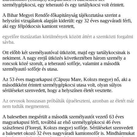
személygépkocsi, egy teherautó és egy tartálykocsi volt érintett.
A Bihar Megyei Rendőr-főkapitányság tájékoztatása szerint a
helyszíni vizsgálatok alapján kiderült: egy 32 éves nagyváradi férfi,
aki egy félpótkocsis kamiont vezetett,
egyelőre tisztázatlan körülmények között áttért a szemközti forgalmi
sávba.
Ott előbb két személyautóval ütközött, majd egy tartálykocsinak is
nekiment. A nagy erejű ütközés következtében három személy a
roncsok közé szorult, a teherautó sofőrje, valamint a második
személyautó sofőrje és utasa.
Az 53 éves magyarkapusi (Căpușu Mare, Kolozs megye) nő, aki a
másodikként érintett személygépkocsi utasa volt, olyan súlyos
sérüléseket szenvedett, hogy a helyszínen életét vesztette.
Az orvosok hosszasan próbálták újraéleszteni, azonban az életét már
nem tudták megmenteni.
A balesetben megsérült a második személyautót vezető 63 éves
magyarkapusi férfi, továbbá az első személygépkocsi 46 éves
szászfenesi (Florești, Kolozs megye) sofőrje. Sérüléseket szenvedett
a balesetet okozó 32 éves nagyváradi kamionsofőr is. Mindhármukat