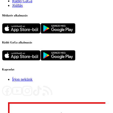
Rádió GaGa
Jóállás
Médiatér alkalmazás
Rádió GaGa alkalmazás
Kapcsolat
Írjon nekünk