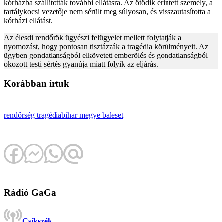
kórházba szállították további ellátásra. Az ötödik érintett személy, a
tartálykocsi vezetője nem sérült meg súlyosan, és visszautasította a
kórházi ellátást.
Az élesdi rendőrök ügyészi felügyelet mellett folytatják a
nyomozást, hogy pontosan tisztázzák a tragédia körülményeit. Az
ügyben gondatlanságból elkövetett emberölés és gondatlanságból
okozott testi sértés gyanúja miatt folyik az eljárás.
Korábban írtuk
rendőrség
tragédia
bihar megye
baleset
Rádió GaGa
Csíkszék