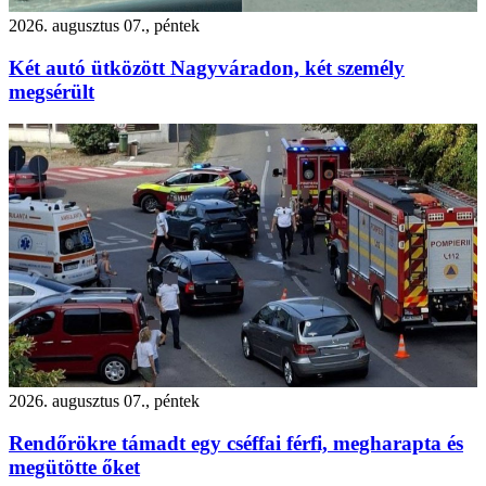
2026. augusztus 07., péntek
Két autó ütközött Nagyváradon, két személy
megsérült
2026. augusztus 07., péntek
Rendőrökre támadt egy cséffai férfi, megharapta és
megütötte őket