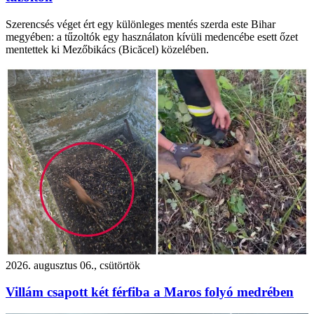
Szerencsés véget ért egy különleges mentés szerda este Bihar
megyében: a tűzoltók egy használaton kívüli medencébe esett őzet
mentettek ki Mezőbikács (Bicăcel) közelében.
2026. augusztus 06., csütörtök
Villám csapott két férfiba a Maros folyó medrében