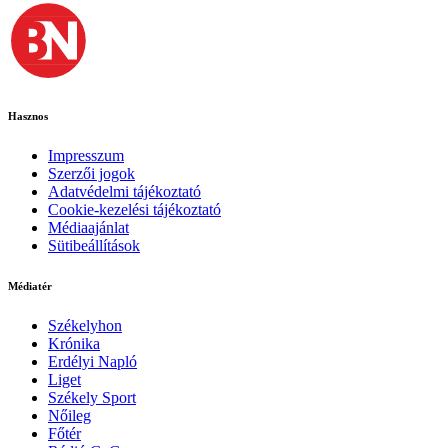
Hasznos
Impresszum
Szerzői jogok
Adatvédelmi tájékoztató
Cookie-kezelési tájékoztató
Médiaajánlat
Sütibeállítások
Médiatér
Székelyhon
Krónika
Erdélyi Napló
Liget
Székely Sport
Nőileg
Főtér