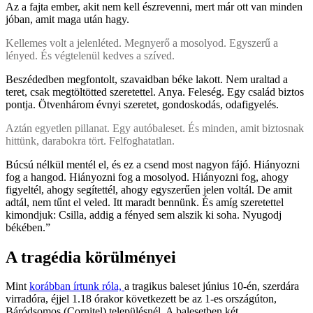
Az a fajta ember, akit nem kell észrevenni, mert már ott van minden
jóban, amit maga után hagy.
Kellemes volt a jelenléted. Megnyerő a mosolyod. Egyszerű a
lényed. És végtelenül kedves a szíved.
Beszédedben megfontolt, szavaidban béke lakott. Nem uraltad a
teret, csak megtöltötted szeretettel. Anya. Feleség. Egy család biztos
pontja. Ötvenhárom évnyi szeretet, gondoskodás, odafigyelés.
Aztán egyetlen pillanat. Egy autóbaleset. És minden, amit biztosnak
hittünk, darabokra tört. Felfoghatatlan.
Búcsú nélkül mentél el, és ez a csend most nagyon fájó. Hiányozni
fog a hangod. Hiányozni fog a mosolyod. Hiányozni fog, ahogy
figyeltél, ahogy segítettél, ahogy egyszerűen jelen voltál. De amit
adtál, nem tűnt el veled. Itt maradt bennünk. És amíg szeretettel
kimondjuk: Csilla, addig a fényed sem alszik ki soha. Nyugodj
békében.”
A tragédia körülményei
Mint
korábban írtunk róla,
a tragikus baleset június 10-én, szerdára
virradóra, éjjel 1.18 órakor következett be az 1-es országúton,
Báródsomos (Cornițel) településnél. A balesetben két