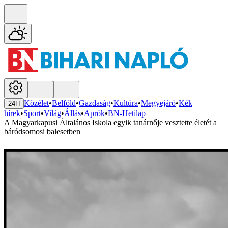
Közélet
•
Belföld
•
Gazdaság
•
Kultúra
•
Megyejáró
•
Kék
24H
hírek
•
Sport
•
Világ
•
Állás
•
Aprók
•
BN-Hetilap
A Magyarkapusi Általános Iskola egyik tanárnője vesztette életét a
báródsomosi balesetben