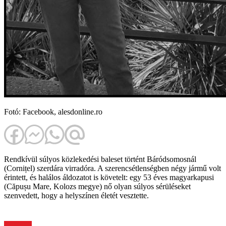
Fotó: Facebook, alesdonline.ro
Rendkívül súlyos közlekedési baleset történt Báródsomosnál
(Cornițel) szerdára virradóra. A szerencsétlenségben négy jármű volt
érintett, és halálos áldozatot is követelt: egy 53 éves magyarkapusi
(Căpușu Mare, Kolozs megye) nő olyan súlyos sérüléseket
szenvedett, hogy a helyszínen életét vesztette.