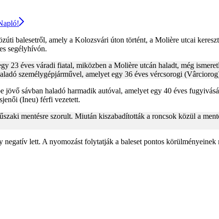
 Napló!
zúti balesetről, amely a Kolozsvári úton történt, a Molière utcai keres
-es segélyhívón.
gy 23 éves váradi fiatal, miközben a Molière utcán haladt, még ismeret
 haladó személygépjárművel, amelyet egy 36 éves vércsorogi (Vârciorog) 
 jövő sávban haladó harmadik autóval, amelyet egy 40 éves fugyivásárh
női (Ineu) férfi vezetett.
űszaki mentésre szorult. Miután kiszabadították a roncsok közül a mentő
negatív lett. A nyomozást folytatják a baleset pontos körülményeinek 