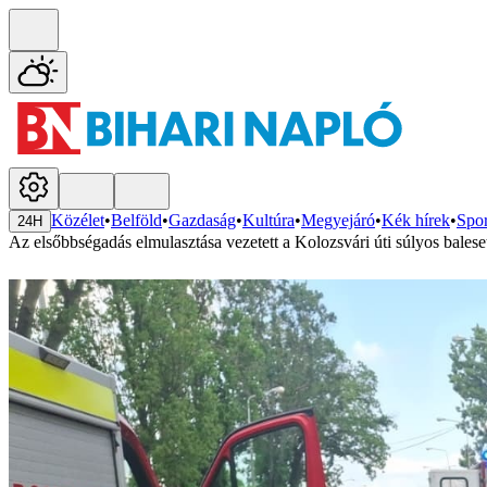
Közélet
•
Belföld
•
Gazdaság
•
Kultúra
•
Megyejáró
•
Kék hírek
•
Spor
24H
Az elsőbbségadás elmulasztása vezetett a Kolozsvári úti súlyos balese