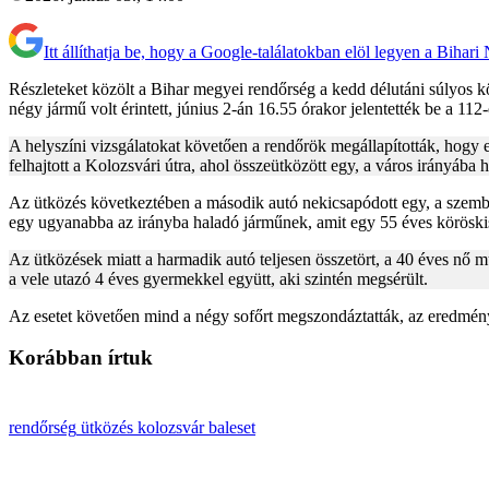
Itt állíthatja be, hogy a Google-találatokban elöl legyen a Bihari
Részleteket közölt a Bihar megyei rendőrség a kedd délutáni súlyos kö
négy jármű volt érintett, június 2-án 16.55 órakor jelentették be a 112
A helyszíni vizsgálatokat követően a rendőrök megállapították, hogy e
felhajtott a Kolozsvári útra, ahol összeütközött egy, a város irányába
Az ütközés következtében a második autó nekicsapódott egy, a szembe
egy ugyanabba az irányba haladó járműnek, amit egy 55 éves köröskisje
Az ütközések miatt a harmadik autó teljesen összetört, a 40 éves nő m
a vele utazó 4 éves gyermekkel együtt, aki szintén megsérült.
Az esetet követően mind a négy sofőrt megszondáztatták, az eredmény 
Korábban írtuk
rendőrség
ütközés
kolozsvár
baleset