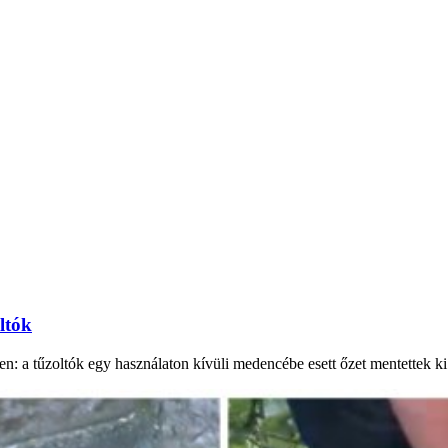
ltók
n: a tűzoltók egy használaton kívüli medencébe esett őzet mentettek k