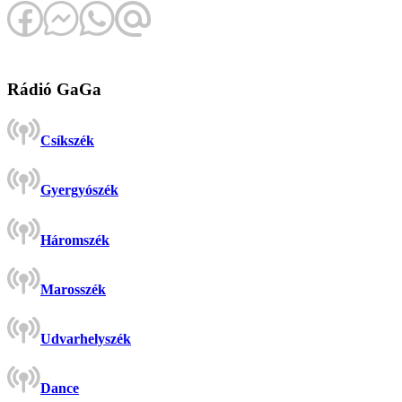
Rádió GaGa
Csíkszék
Gyergyószék
Háromszék
Marosszék
Udvarhelyszék
Dance