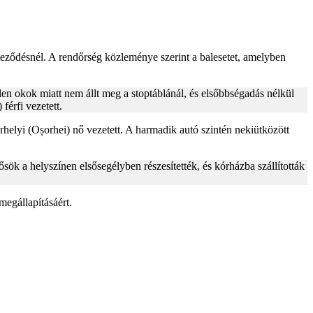
zteződésnél. A rendőrség közleménye szerint a balesetet, amelyben
len okok miatt nem állt meg a stoptáblánál, és elsőbbségadás nélkül
férfi vezetett.
elyi (Oșorhei) nő vezetett. A harmadik autó szintén nekiütközött
sök a helyszínen elsősegélyben részesítették, és kórházba szállították
megállapításáért.