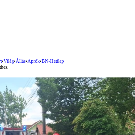
t
•
Világ
•
Állás
•
Aprók
•
BN-Hetilap
thez