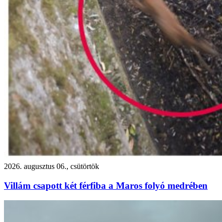
2026. augusztus 06., csütörtök
Villám csapott két férfiba a Maros folyó medrében