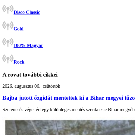
Disco Classic
Gold
100% Magyar
Rock
A rovat további cikkei
2026. augusztus 06., csütörtök
Bajba jutott őzgidát mentettek ki a Bihar megyei tűzo
Szerencsés véget ért egy különleges mentés szerda este Bihar megyébe