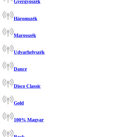
Gyergyószék
Háromszék
Marosszék
Udvarhelyszék
Dance
Disco Classic
Gold
100% Magyar
Rock