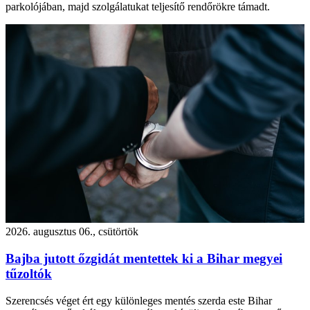
parkolójában, majd szolgálatukat teljesítő rendőrökre támadt.
2026. augusztus 06., csütörtök
Bajba jutott őzgidát mentettek ki a Bihar megyei
tűzoltók
Szerencsés véget ért egy különleges mentés szerda este Bihar