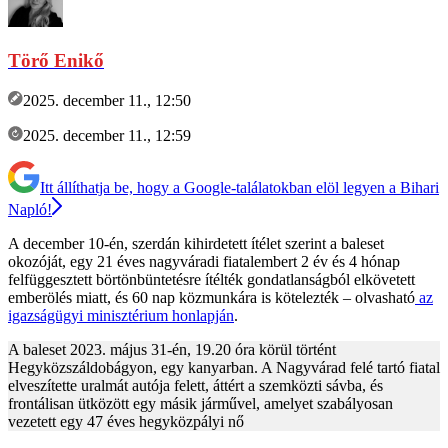
Törő Enikő
2025. december 11., 12:50
2025. december 11., 12:59
Itt állíthatja be, hogy a Google-találatokban elöl legyen a Bihari
Napló!
A december 10-én, szerdán kihirdetett ítélet szerint a baleset
okozóját, egy 21 éves nagyváradi fiatalembert 2 év és 4 hónap
felfüggesztett börtönbüntetésre ítélték gondatlanságból elkövetett
emberölés miatt, és 60 nap közmunkára is kötelezték – olvasható
az
igazságügyi minisztérium honlapján
.
A baleset 2023. május 31-én, 19.20 óra körül történt
Hegyközszáldobágyon, egy kanyarban. A Nagyvárad felé tartó fiatal
elveszítette uralmát autója felett, áttért a szemközti sávba, és
frontálisan ütközött egy másik járművel, amelyet szabályosan
vezetett egy 47 éves hegyközpályi nő