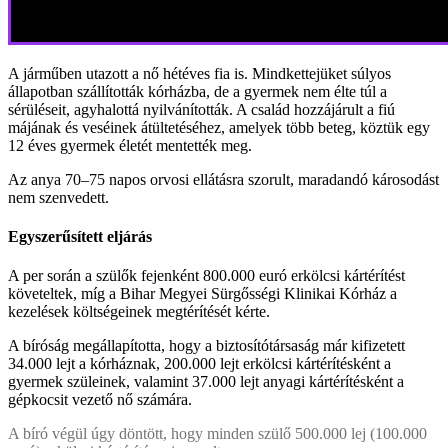
A járműben utazott a nő hétéves fia is. Mindkettejüket súlyos
állapotban szállították kórházba, de a gyermek nem élte túl a
sérüléseit, agyhalottá nyilvánították. A család hozzájárult a fiú
májának és veséinek átültetéséhez, amelyek több beteg, köztük egy
12 éves gyermek életét mentették meg.
Az anya 70–75 napos orvosi ellátásra szorult, maradandó károsodást
nem szenvedett.
Egyszerűsített eljárás
A per során a szülők fejenként 800.000 euró erkölcsi kártérítést
követeltek, míg a Bihar Megyei Sürgősségi Klinikai Kórház a
kezelések költségeinek megtérítését kérte.
A bíróság megállapította, hogy a biztosítótársaság már kifizetett
34.000 lejt a kórháznak, 200.000 lejt erkölcsi kártérítésként a
gyermek szüleinek, valamint 37.000 lejt anyagi kártérítésként a
gépkocsit vezető nő számára.
A bíró végül úgy döntött, hogy minden szülő 500.000 lej (100.000