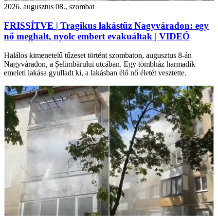
2026. augusztus 08., szombat
FRISSÍTVE | Tragikus lakástűz Nagyváradon: egy
nő meghalt, nyolc embert evakuáltak | VIDEÓ
Halálos kimenetelű tűzeset történt szombaton, augusztus 8-án
Nagyváradon, a Șelimbărului utcában. Egy tömbház harmadik
emeleti lakása gyulladt ki, a lakásban élő nő életét vesztette.