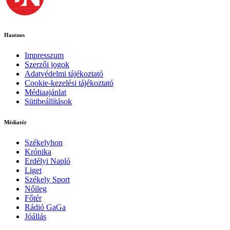
Hasznos
Impresszum
Szerzői jogok
Adatvédelmi tájékoztató
Cookie-kezelési tájékoztató
Médiaajánlat
Sütibeállítások
Médiatér
Székelyhon
Krónika
Erdélyi Napló
Liget
Székely Sport
Nőileg
Főtér
Rádió GaGa
Jóállás