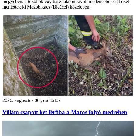
megyében: a tűzoltók egy használaton kívüli medencébe esett őzet
mentettek ki Mezőbikács (Bicăcel) közelében.
2026. augusztus 06., csütörtök
Villám csapott két férfiba a Maros folyó medrében