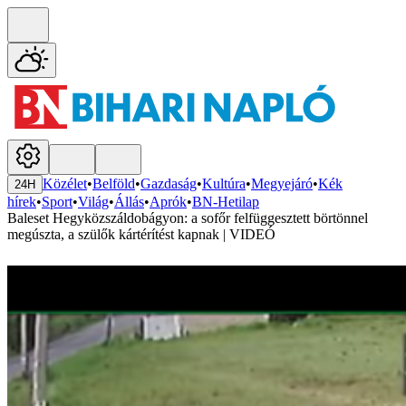
Közélet
•
Belföld
•
Gazdaság
•
Kultúra
•
Megyejáró
•
Kék
24H
hírek
•
Sport
•
Világ
•
Állás
•
Aprók
•
BN-Hetilap
Baleset Hegyközszáldobágyon: a sofőr felfüggesztett börtönnel
megúszta, a szülők kártérítést kapnak | VIDEÓ