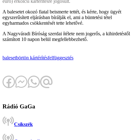
euró) erkölcsi kártérítésre jogosult.
A balesetet okozó fiatal beismerte tettét, és kérte, hogy ügyét
egyszerűsített eljárásban bírálják el, ami a büntetési tétel
egyharmados csökkentését tette lehetővé.
A Nagyváradi Bíróság szerdai ítélete nem jogerős, a kihirdetéstől
számított 10 napon belül megfellebbezhető.
baleset
börtön
kártérítés
felfüggesztés
Rádió GaGa
Csíkszék