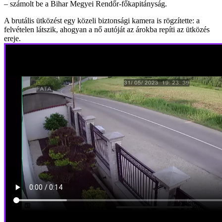
– számolt be a Bihar Megyei Rendőr-főkapitányság.
A brutális ütközést egy közeli biztonsági kamera is rögzítette: a
felvételen látszik, ahogyan a nő autóját az árokba repíti az ütközés
ereje.