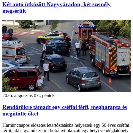
Két autó ütközött Nagyváradon, két személy
megsérült
2026. augusztus 07., péntek
Rendőrökre támadt egy cséffai férfi, megharapta és
megütötte őket
Harmincnapos előzetes letartóztatásba helyeztek egy 50 éves cséffai
férfit, aki a gyanú szerint botrányt okozott egy helyi vendéglátóhely