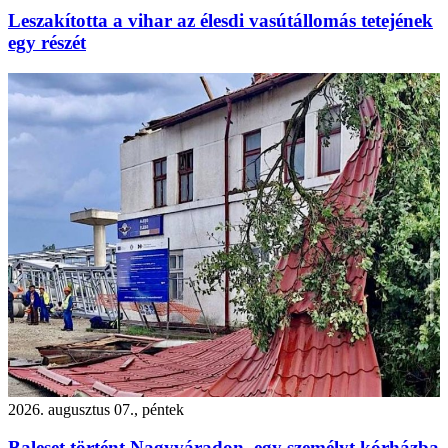
Leszakította a vihar az élesdi vasútállomás tetejének
egy részét
2026. augusztus 07., péntek
Baleset történt Nagyváradon, egy személyt kórházba