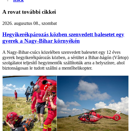
A rovat további cikkei
2026. augusztus 08., szombat
Hegyikerékpározás közben szenvedett balesetet egy
gyerek a Nagy-Bihar környékén
A Nagy-Bihar-csúcs közelében szenvedett balesetet egy 12 éves
gyerek hegyikerékpározás közben, a sérültet a Bihar-hágón (Vârtop)
szolgálatot teljesítő hegyimentők szállították arra a helyszínre, ahol
biztonságosan le tudott szállni a mentőhelikopter.