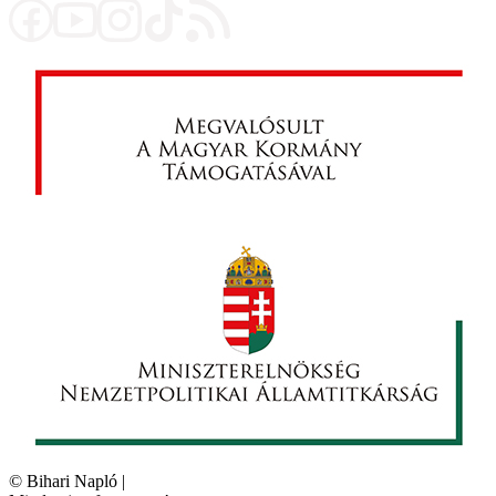
©
Bihari Napló
|