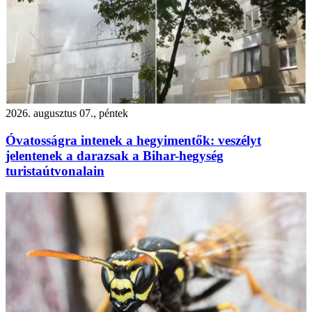
2026. augusztus 07., péntek
Óvatosságra intenek a hegyimentők: veszélyt
jelentenek a darazsak a Bihar-hegység
turistaútvonalain