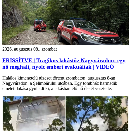
2026. augusztus 08., szombat
FRISSÍTVE | Tragikus lakástűz Nagyváradon: egy
nő meghalt, nyolc embert evakuáltak | VIDEÓ
Halálos kimenetelű tűzeset történt szombaton, augusztus 8-án
Nagyváradon, a Șelimbărului utcában. Egy tömbház harmadik
emeleti lakása gyulladt ki, a lakásban élő nő életét vesztette.