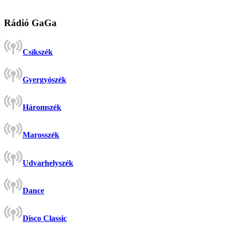
Rádió GaGa
Csíkszék
Gyergyószék
Háromszék
Marosszék
Udvarhelyszék
Dance
Disco Classic