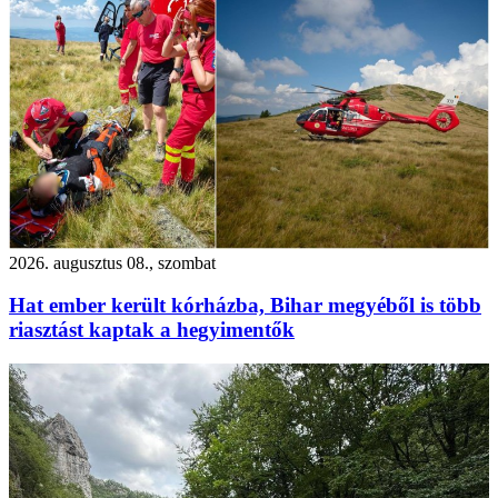
2026. augusztus 08., szombat
Hat ember került kórházba, Bihar megyéből is több
riasztást kaptak a hegyimentők