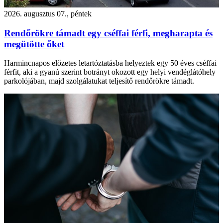
2026. augusztus 07., péntek
Rendőrökre támadt egy cséffai férfi, megharapta és
megütötte őket
Harmincnapos előzetes letartóztatásba helyeztek egy 50 éves cséffai
férfit, aki a gyanú szerint botrányt okozott egy helyi vendéglátóhely
parkolójában, majd szolgálatukat teljesítő rendőrökre támadt.