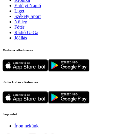
Krónika
Erdélyi Napló
Liget
Székely Sport
Nőileg
Főtér
Rádió GaGa
Jóállás
Médiatér alkalmazás
Rádió GaGa alkalmazás
Kapcsolat
Írjon nekünk