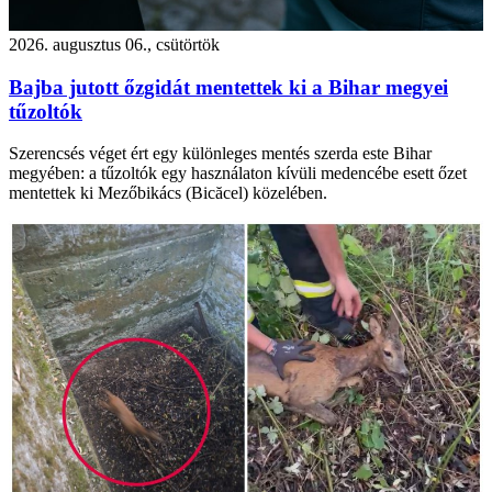
2026. augusztus 06., csütörtök
Bajba jutott őzgidát mentettek ki a Bihar megyei
tűzoltók
Szerencsés véget ért egy különleges mentés szerda este Bihar
megyében: a tűzoltók egy használaton kívüli medencébe esett őzet
mentettek ki Mezőbikács (Bicăcel) közelében.