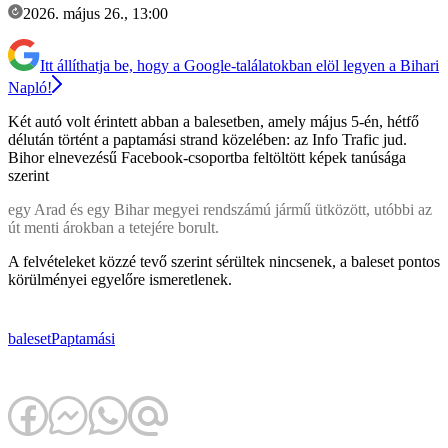
2026. május 26., 13:00
Itt állíthatja be, hogy a Google-találatokban elöl legyen a Bihari
Napló!
Két autó volt érintett abban a balesetben, amely május 5-én, hétfő
délután történt a paptamási strand közelében: az Info Trafic jud.
Bihor elnevezésű Facebook-csoportba feltöltött képek tanúsága
szerint
egy Arad és egy Bihar megyei rendszámú jármű ütközött, utóbbi az
út menti árokban a tetejére borult.
A felvételeket közzé tevő szerint sérültek nincsenek, a baleset pontos
körülményei egyelőre ismeretlenek.
baleset
Paptamási