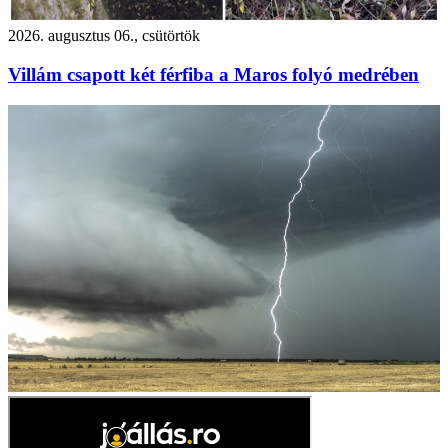
2026. augusztus 06., csütörtök
Villám csapott két férfiba a Maros folyó medrében