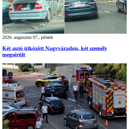
2026. augusztus 07., péntek
Két autó ütközött Nagyváradon, két személy
megsérült