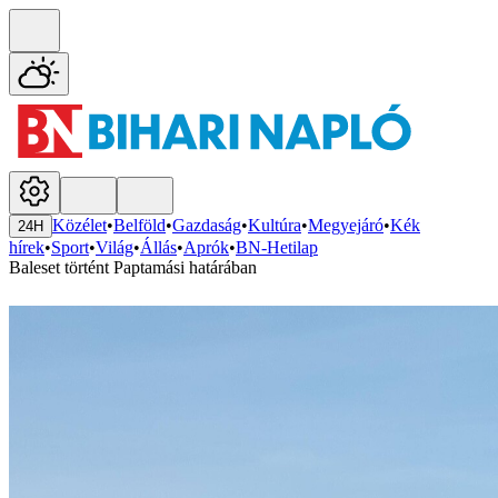
Közélet
•
Belföld
•
Gazdaság
•
Kultúra
•
Megyejáró
•
Kék
24H
hírek
•
Sport
•
Világ
•
Állás
•
Aprók
•
BN-Hetilap
Baleset történt Paptamási határában