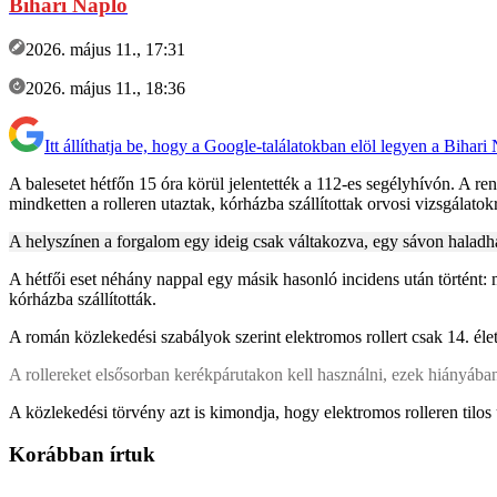
Bihari Napló
2026. május 11., 17:31
2026. május 11., 18:36
Itt állíthatja be, hogy a Google-találatokban elöl legyen a Bihari
A balesetet hétfőn 15 óra körül jelentették a 112-es segélyhívón. A ren
mindketten a rolleren utaztak, kórházba szállítottak orvosi vizsgálato
A helyszínen a forgalom egy ideig csak váltakozva, egy sávon haladhato
A hétfői eset néhány nappal egy másik hasonló incidens után történt:
kórházba szállították.
A román közlekedési szabályok szerint elektromos rollert csak 14. éle
A rollereket elsősorban kerékpárutakon kell használni, ezek hiányáb
A közlekedési törvény azt is kimondja, hogy elektromos rolleren tilos 
Korábban írtuk