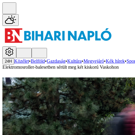
Közélet
•
Belföld
•
Gazdaság
•
Kultúra
•
Megyejáró
•
Kék hírek
•
Spor
24H
Elektromosroller-balesetben sérült meg két kiskorú Vaskohon