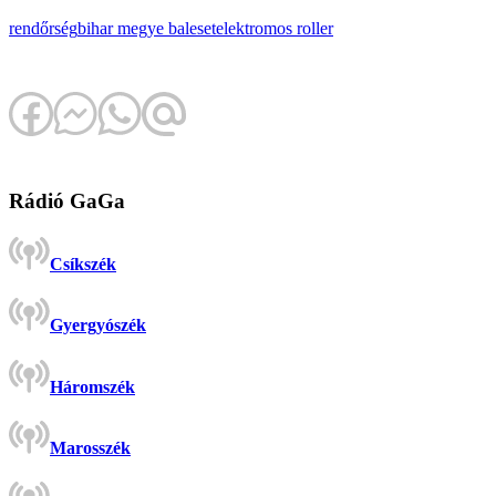
rendőrség
bihar megye
baleset
elektromos roller
Rádió GaGa
Csíkszék
Gyergyószék
Háromszék
Marosszék