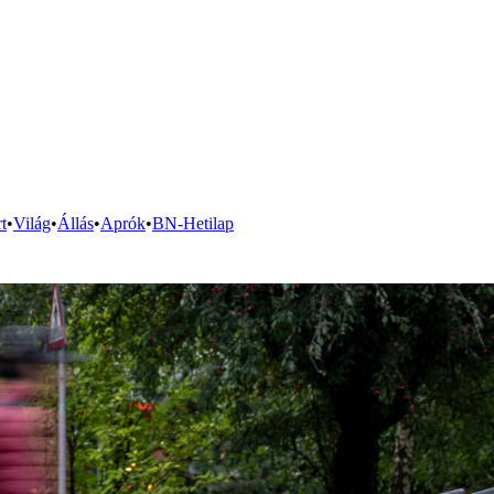
t
•
Világ
•
Állás
•
Aprók
•
BN-Hetilap