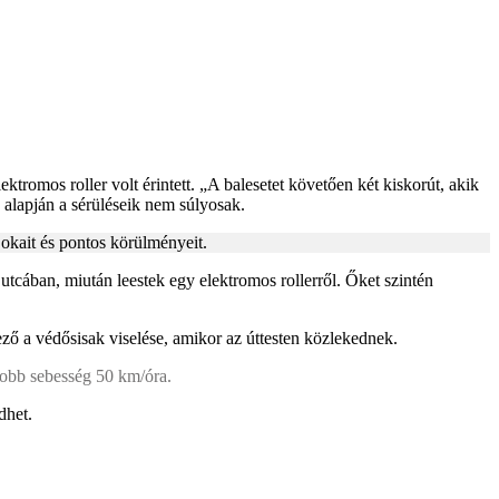
ktromos roller volt érintett. „A balesetet követően két kiskorút, akik
k alapján a sérüléseik nem súlyosak.
 okait és pontos körülményeit.
tcában, miután leestek egy elektromos rollerről. Őket szintén
ező a védősisak viselése, amikor az úttesten közlekednek.
yobb sebesség 50 km/óra.
dhet.