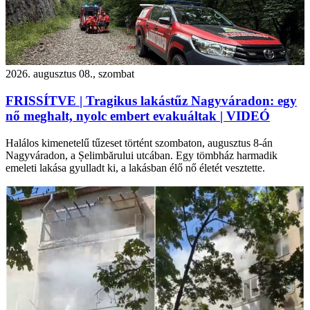
2026. augusztus 08., szombat
FRISSÍTVE | Tragikus lakástűz Nagyváradon: egy
nő meghalt, nyolc embert evakuáltak | VIDEÓ
Halálos kimenetelű tűzeset történt szombaton, augusztus 8-án
Nagyváradon, a Șelimbărului utcában. Egy tömbház harmadik
emeleti lakása gyulladt ki, a lakásban élő nő életét vesztette.