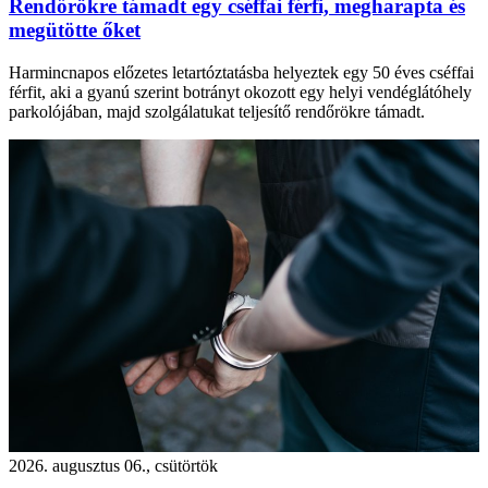
Rendőrökre támadt egy cséffai férfi, megharapta és
megütötte őket
Harmincnapos előzetes letartóztatásba helyeztek egy 50 éves cséffai
férfit, aki a gyanú szerint botrányt okozott egy helyi vendéglátóhely
parkolójában, majd szolgálatukat teljesítő rendőrökre támadt.
2026. augusztus 06., csütörtök