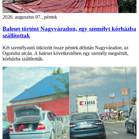
2026. augusztus 07., péntek
Baleset történt Nagyváradon, egy személyt kórházba
szállítottak
Két személyautó ütközött össze péntek délután Nagyváradon, az
Ogorului utcán. A baleset következtében egy személy megsérült,
kórházba szállították.