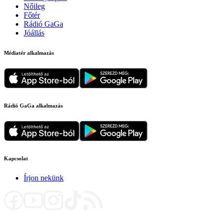
Nőileg
Főtér
Rádió GaGa
Jóállás
Médiatér alkalmazás
Rádió GaGa alkalmazás
Kapcsolat
Írjon nekünk