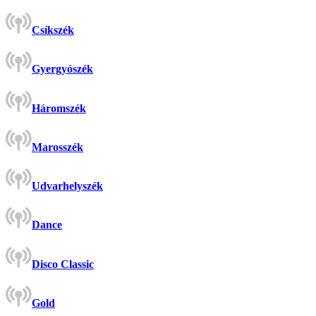
Csíkszék
Gyergyószék
Háromszék
Marosszék
Udvarhelyszék
Dance
Disco Classic
Gold