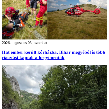
2026. augusztus 08., szombat
Hat ember került kórházba, Bihar megyéből is több
riasztást kaptak a hegyimentők