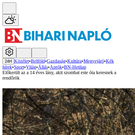
Közélet
•
Belföld
•
Gazdaság
•
Kultúra
•
Megyejáró
•
Kék
24H
hírek
•
Sport
•
Világ
•
Állás
•
Aprók
•
BN-Hetilap
Előkerült az a 14 éves lány, akit szombat este óta keresnek a
rendőrök