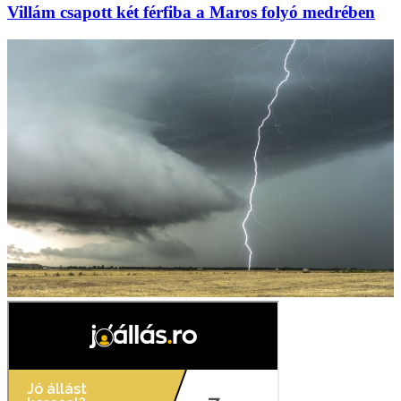
Villám csapott két férfiba a Maros folyó medrében