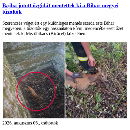
Bajba jutott őzgidát mentettek ki a Bihar megyei
tűzoltók
Szerencsés véget ért egy különleges mentés szerda este Bihar
megyében: a tűzoltók egy használaton kívüli medencébe esett őzet
mentettek ki Mezőbikács (Bicăcel) közelében.
2026. augusztus 06., csütörtök