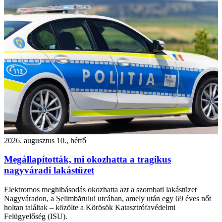
2026. augusztus 10., hétfő
Megállapították, mi okozhatta a tragikus
nagyváradi lakástüzet
Elektromos meghibásodás okozhatta azt a szombati lakástüzet
Nagyváradon, a Șelimbărului utcában, amely után egy 69 éves nőt
holtan találtak – közölte a Körösök Katasztrófavédelmi
Felügyelőség (ISU).