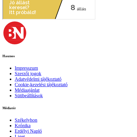
Hasznos
Impresszum
Szerzői jogok
Adatvédelmi tájékoztató
Cookie-kezelési tájékoztató
Médiaajánlat
Sütibeállítások
Médiatér
Székelyhon
Krónika
Erdélyi Napló
Liget