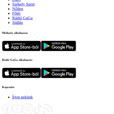
Székely Sport
Nőileg
Főtér
Rádió GaGa
Jóállás
Médiatér alkalmazás
Rádió GaGa alkalmazás
Kapcsolat
Írjon nekünk