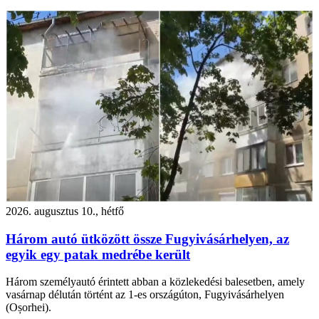
2026. augusztus 10., hétfő
Három autó ütközött össze Fugyivásárhelyen, az
egyik egy patak medrébe került
Három személyautó érintett abban a közlekedési balesetben, amely
vasárnap délután történt az 1-es országúton, Fugyivásárhelyen
(Oșorhei).