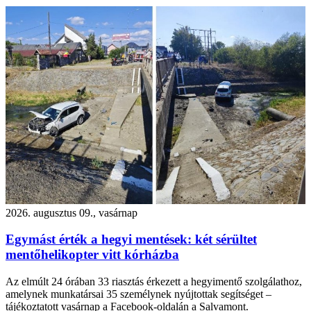
2026. augusztus 09., vasárnap
Egymást érték a hegyi mentések: két sérültet
mentőhelikopter vitt kórházba
Az elmúlt 24 órában 33 riasztás érkezett a hegyimentő szolgálathoz,
amelynek munkatársai 35 személynek nyújtottak segítséget –
tájékoztatott vasárnap a Facebook-oldalán a Salvamont.