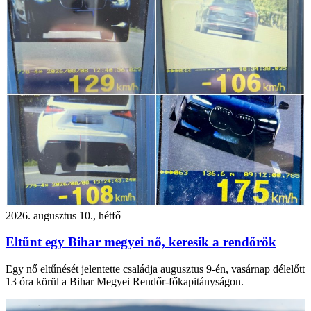
2026. augusztus 10., hétfő
Eltűnt egy Bihar megyei nő, keresik a rendőrök
Egy nő eltűnését jelentette családja augusztus 9-én, vasárnap délelőtt
13 óra körül a Bihar Megyei Rendőr-főkapitányságon.