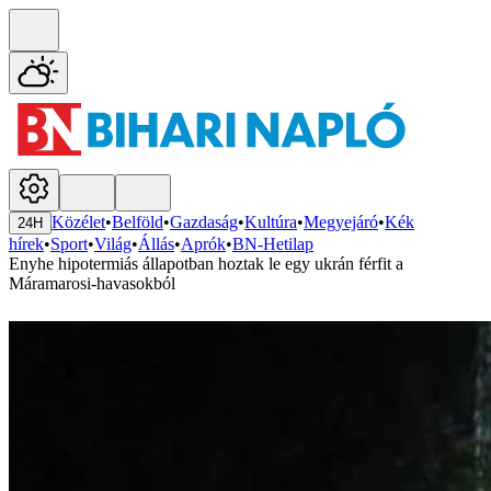
Közélet
•
Belföld
•
Gazdaság
•
Kultúra
•
Megyejáró
•
Kék
24H
hírek
•
Sport
•
Világ
•
Állás
•
Aprók
•
BN-Hetilap
Enyhe hipotermiás állapotban hoztak le egy ukrán férfit a
Máramarosi-havasokból