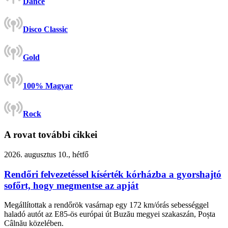
Dance
Disco Classic
Gold
100% Magyar
Rock
A rovat további cikkei
2026. augusztus 10., hétfő
Rendőri felvezetéssel kísérték kórházba a gyorshajtó
sofőrt, hogy megmentse az apját
Megállítottak a rendőrök vasárnap egy 172 km/órás sebességgel
haladó autót az E85-ös európai út Buzău megyei szakaszán, Poșta
Câlnău közelében.