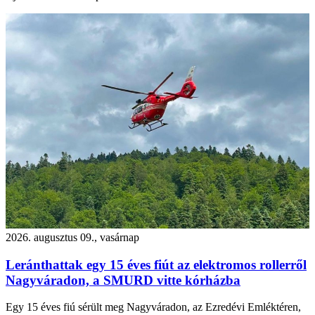
2026. augusztus 09., vasárnap
Leránthattak egy 15 éves fiút az elektromos rollerről
Nagyváradon, a SMURD vitte kórházba
Egy 15 éves fiú sérült meg Nagyváradon, az Ezredévi Emléktéren,