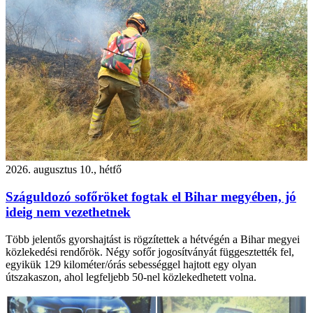
2026. augusztus 10., hétfő
Száguldozó sofőröket fogtak el Bihar megyében, jó
ideig nem vezethetnek
Több jelentős gyorshajtást is rögzítettek a hétvégén a Bihar megyei
közlekedési rendőrök. Négy sofőr jogosítványát függesztették fel,
egyikük 129 kilométer/órás sebességgel hajtott egy olyan
útszakaszon, ahol legfeljebb 50-nel közlekedhetett volna.