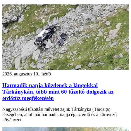
2026. augusztus 10., hétfő
Harmadik napja küzdenek a lángokkal
Tárkánykán, több mint 60 tűzoltó dolgozik az
erdőtűz megfékezésén
Nagyszabású tűzoltási művelet zajlik Tárkányka (Tărcăița)
térségében, ahol már harmadik napja ég az erdő és a környező
növényzet.