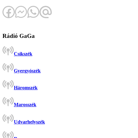
Rádió GaGa
Csíkszék
Gyergyószék
Háromszék
Marosszék
Udvarhelyszék