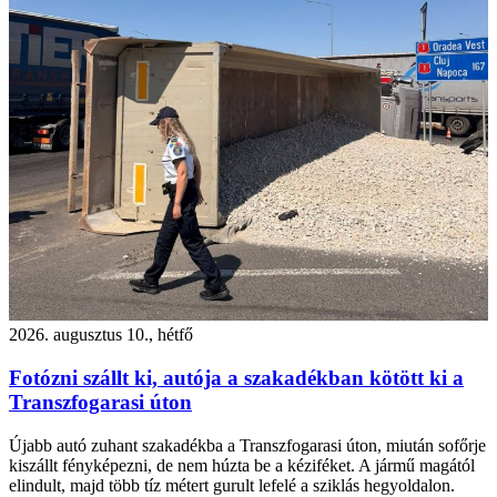
2026. augusztus 10., hétfő
Fotózni szállt ki, autója a szakadékban kötött ki a
Transzfogarasi úton
Újabb autó zuhant szakadékba a Transzfogarasi úton, miután sofőrje
kiszállt fényképezni, de nem húzta be a kéziféket. A jármű magától
elindult, majd több tíz métert gurult lefelé a sziklás hegyoldalon.