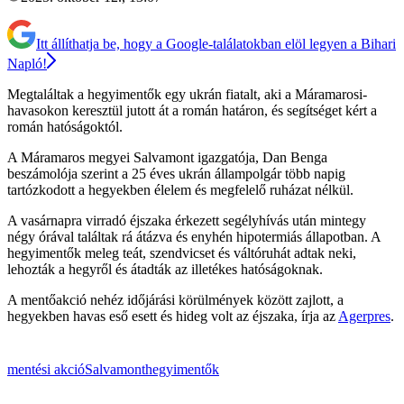
Itt állíthatja be, hogy a Google-találatokban elöl legyen a Bihari
Napló!
Megtaláltak a hegyimentők egy ukrán fiatalt, aki a Máramarosi-
havasokon keresztül jutott át a román határon, és segítséget kért a
román hatóságoktól.
A Máramaros megyei Salvamont igazgatója, Dan Benga
beszámolója szerint a 25 éves ukrán állampolgár több napig
tartózkodott a hegyekben élelem és megfelelő ruházat nélkül.
A vasárnapra virradó éjszaka érkezett segélyhívás után mintegy
négy órával találtak rá átázva és enyhén hipotermiás állapotban. A
hegyimentők meleg teát, szendvicset és váltóruhát adtak neki,
lehozták a hegyről és átadták az illetékes hatóságoknak.
A mentőakció nehéz időjárási körülmények között zajlott, a
hegyekben havas eső esett és hideg volt az éjszaka, írja az
Agerpres
.
mentési akció
Salvamont
hegyimentők