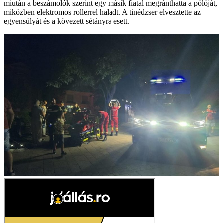
miután a beszámolók szerint egy másik fiatal megránthatta a pólóját,
miközben elektromos rollerrel haladt. A tinédzser elvesztette az
egyensúlyát és a kövezett sétányra esett.