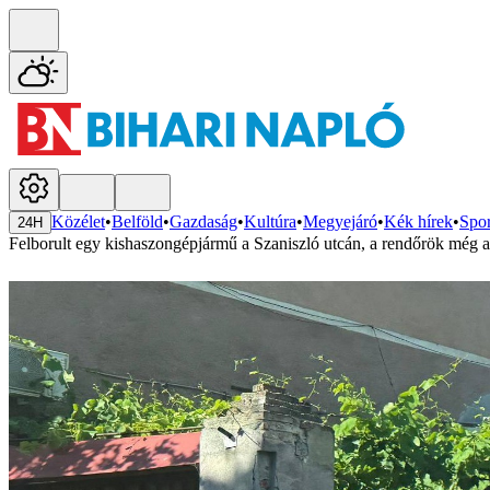
Közélet
•
Belföld
•
Gazdaság
•
Kultúra
•
Megyejáró
•
Kék hírek
•
Spor
24H
Felborult egy kishaszongépjármű a Szaniszló utcán, a rendőrök még 