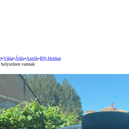
t
•
Világ
•
Állás
•
Aprók
•
BN-Hetilap
a helyszínen vannak