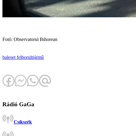
Fotó: Observatorul Bihorean
baleset
felborult
jármű
Rádió GaGa
Csíkszék