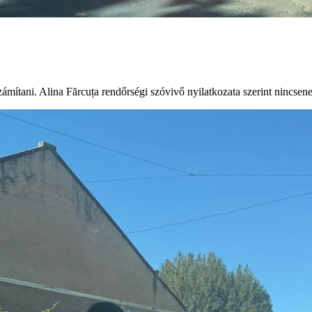
ámítani. Alina Fărcuța rendőrségi szóvivő nyilatkozata szerint nincsene