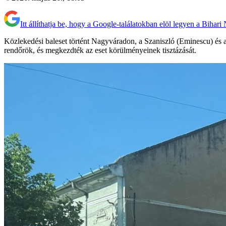
Itt állíthatja be, hogy a Google-találatokban elöl legyen a Bihari
Közlekedési baleset történt Nagyváradon, a Szaniszló (Eminescu) és a
rendőrök, és megkezdték az eset körülményeinek tisztázását.