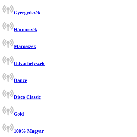
Gyergyószék
Háromszék
Marosszék
Udvarhelyszék
Dance
Disco Classic
Gold
100% Magyar