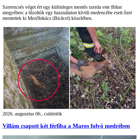
Szerencsés véget ért egy különleges mentés szerda este Bihar
megyében: a tűzoltók egy használaton kívüli medencébe esett őzet
mentettek ki Mezőbikács (Bicăcel) közelében.
2026. augusztus 06., csütörtök
Villám csapott két férfiba a Maros folyó medrében