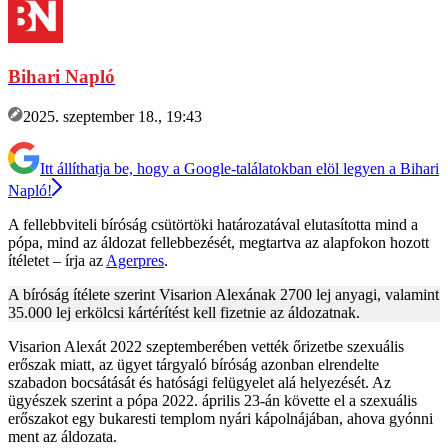
Bihari Napló
2025. szeptember 18., 19:43
Itt állíthatja be, hogy a Google-találatokban elöl legyen a Bihari
Napló!
A fellebbviteli bíróság csütörtöki határozatával elutasította mind a
pópa, mind az áldozat fellebbezését, megtartva az alapfokon hozott
ítéletet – írja az
Agerpres
.
A bíróság ítélete szerint Visarion Alexának 2700 lej anyagi, valamint
35.000 lej erkölcsi kártérítést kell fizetnie az áldozatnak.
Visarion Alexát 2022 szeptemberében vették őrizetbe szexuális
erőszak miatt, az ügyet tárgyaló bíróság azonban elrendelte
szabadon bocsátását és hatósági felügyelet alá helyezését. Az
ügyészek szerint a pópa 2022. április 23-án követte el a szexuális
erőszakot egy bukaresti templom nyári kápolnájában, ahova gyónni
ment az áldozata.