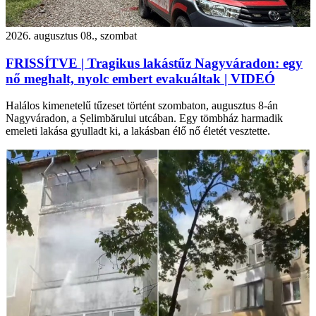
2026. augusztus 08., szombat
FRISSÍTVE | Tragikus lakástűz Nagyváradon: egy
nő meghalt, nyolc embert evakuáltak | VIDEÓ
Halálos kimenetelű tűzeset történt szombaton, augusztus 8-án
Nagyváradon, a Șelimbărului utcában. Egy tömbház harmadik
emeleti lakása gyulladt ki, a lakásban élő nő életét vesztette.