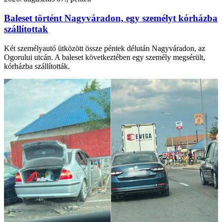
Baleset történt Nagyváradon, egy személyt kórházba
szállítottak
Két személyautó ütközött össze péntek délután Nagyváradon, az
Ogorului utcán. A baleset következtében egy személy megsérült,
kórházba szállították.