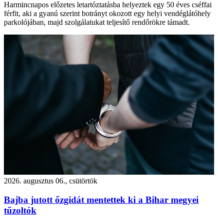
Harmincnapos előzetes letartóztatásba helyeztek egy 50 éves cséffai
férfit, aki a gyanú szerint botrányt okozott egy helyi vendéglátóhely
parkolójában, majd szolgálatukat teljesítő rendőrökre támadt.
2026. augusztus 06., csütörtök
Bajba jutott őzgidát mentettek ki a Bihar megyei
tűzoltók