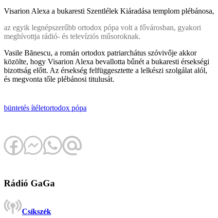
Visarion Alexa a bukaresti Szentlélek Kiáradása templom plébánosa,
az egyik legnépszerűbb ortodox pópa volt a fővárosban, gyakori
meghívottja rádió- és televíziós műsoroknak.
Vasile Bănescu, a román ortodox patriarchátus szóvivője akkor
közölte, hogy Visarion Alexa bevallotta bűnét a bukaresti érsekségi
bizottság előtt. Az érsekség felfüggesztette a lelkészi szolgálat alól,
és megvonta tőle plébánosi titulusát.
büntetés
ítélet
ortodox pópa
Rádió GaGa
Csíkszék