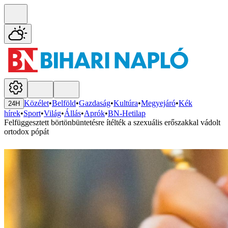
Közélet
•
Belföld
•
Gazdaság
•
Kultúra
•
Megyejáró
•
Kék
24H
hírek
•
Sport
•
Világ
•
Állás
•
Aprók
•
BN-Hetilap
Felfüggesztett börtönbüntetésre ítélték a szexuális erőszakkal vádolt
ortodox pópát