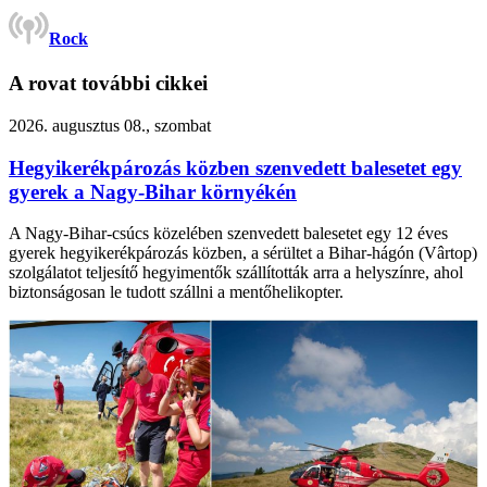
Rock
A rovat további cikkei
2026. augusztus 08., szombat
Hegyikerékpározás közben szenvedett balesetet egy
gyerek a Nagy-Bihar környékén
A Nagy-Bihar-csúcs közelében szenvedett balesetet egy 12 éves
gyerek hegyikerékpározás közben, a sérültet a Bihar-hágón (Vârtop)
szolgálatot teljesítő hegyimentők szállították arra a helyszínre, ahol
biztonságosan le tudott szállni a mentőhelikopter.