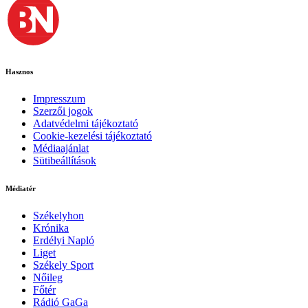
Hasznos
Impresszum
Szerzői jogok
Adatvédelmi tájékoztató
Cookie-kezelési tájékoztató
Médiaajánlat
Sütibeállítások
Médiatér
Székelyhon
Krónika
Erdélyi Napló
Liget
Székely Sport
Nőileg
Főtér
Rádió GaGa