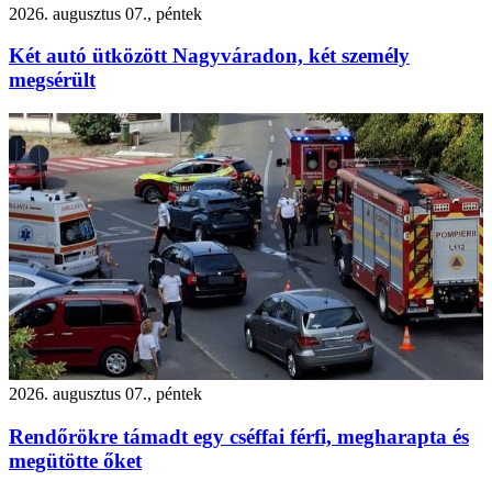
2026. augusztus 07., péntek
Két autó ütközött Nagyváradon, két személy
megsérült
2026. augusztus 07., péntek
Rendőrökre támadt egy cséffai férfi, megharapta és
megütötte őket