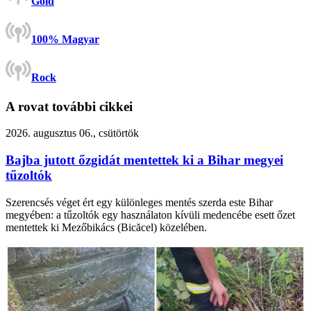
Gold
100% Magyar
Rock
A rovat további cikkei
2026. augusztus 06., csütörtök
Bajba jutott őzgidát mentettek ki a Bihar megyei
tűzoltók
Szerencsés véget ért egy különleges mentés szerda este Bihar
megyében: a tűzoltók egy használaton kívüli medencébe esett őzet
mentettek ki Mezőbikács (Bicăcel) közelében.