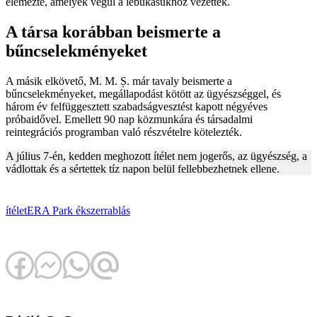
elemezte, amelyek végül a lebukásukhoz vezettek.
A társa korábban beismerte a
bűncselekményeket
A másik elkövető, M. M. Ș. már tavaly beismerte a
bűncselekményeket, megállapodást kötött az ügyészséggel, és
három év felfüggesztett szabadságvesztést kapott négyéves
próbaidővel. Emellett 90 nap közmunkára és társadalmi
reintegrációs programban való részvételre kötelezték.
A július 7-én, kedden meghozott ítélet nem jogerős, az ügyészség, a
vádlottak és a sértettek tíz napon belül fellebbezhetnek ellene.
ítélet
ERA Park
ékszerrablás