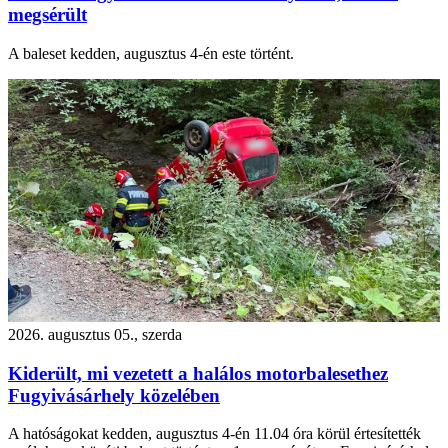
megsérült
A baleset kedden, augusztus 4-én este történt.
2026. augusztus 05., szerda
Kiderült, mi vezetett a halálos motorbalesethez
Fugyivásárhely közelében
A hatóságokat kedden, augusztus 4-én 11.04 óra körül értesítették