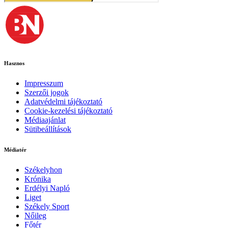
Hasznos
Impresszum
Szerzői jogok
Adatvédelmi tájékoztató
Cookie-kezelési tájékoztató
Médiaajánlat
Sütibeállítások
Médiatér
Székelyhon
Krónika
Erdélyi Napló
Liget
Székely Sport
Nőileg
Főtér