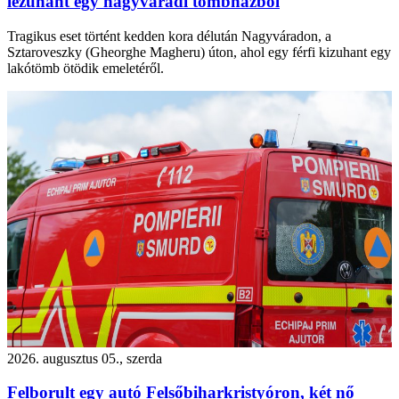
lezuhant egy nagyváradi tömbházból
Tragikus eset történt kedden kora délután Nagyváradon, a
Sztaroveszky (Gheorghe Magheru) úton, ahol egy férfi kizuhant egy
lakótömb ötödik emeletéről.
2026. augusztus 05., szerda
Felborult egy autó Felsőbiharkristyóron, két nő