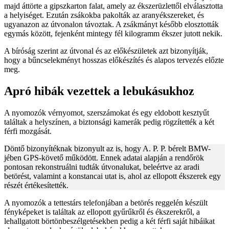
majd áttörte a gipszkarton falat, amely az ékszerüzlettől elválasztotta
a helyiséget. Ezután zsákokba pakolták az aranyékszereket, és
ugyanazon az útvonalon távoztak. A zsákmányt később elosztották
egymás között, fejenként mintegy fél kilogramm ékszer jutott nekik.
A bíróság szerint az útvonal és az előkészületek azt bizonyítják,
hogy a bűncselekményt hosszas előkészítés és alapos tervezés előzte
meg.
Apró hibák vezettek a lebukásukhoz
A nyomozók vérnyomot, szerszámokat és egy eldobott kesztyűt
találtak a helyszínen, a biztonsági kamerák pedig rögzítették a két
férfi mozgását.
Döntő bizonyítéknak bizonyult az is, hogy A. P. P. bérelt BMW-
jében GPS-követő működött. Ennek adatai alapján a rendőrök
pontosan rekonstruálni tudták útvonalukat, beleértve az aradi
betörést, valamint a konstancai utat is, ahol az ellopott ékszerek egy
részét értékesítették.
A nyomozók a tettestárs telefonjában a betörés reggelén készült
fényképeket is találtak az ellopott gyűrűkről és ékszerekről, a
lehallgatott börtönbeszélgetésekben pedig a két férfi saját hibáikat