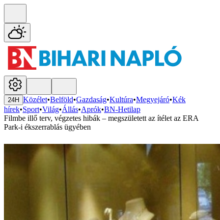
Közélet
•
Belföld
•
Gazdaság
•
Kultúra
•
Megyejáró
•
Kék
24H
hírek
•
Sport
•
Világ
•
Állás
•
Aprók
•
BN-Hetilap
Filmbe illő terv, végzetes hibák – megszületett az ítélet az ERA
Park-i ékszerrablás ügyében