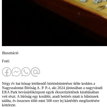
Illusztráció
Fotó:
Négy év hat hónap letöltendő börtönbüntetésre ítélte kedden a
Nagyszalontai Bíróság A. P. P.-t, aki 2024 júniusában a nagyváradi
ERA Park bevásárlóközpont egyik ékszerüzletének kirablásában
vett részt. A bíróság egy korábbi, aradi betörés miatt is bűnösnek
találta, és összesen több mint 508 ezer lej kártérítés megfizetésére
kötelezte.