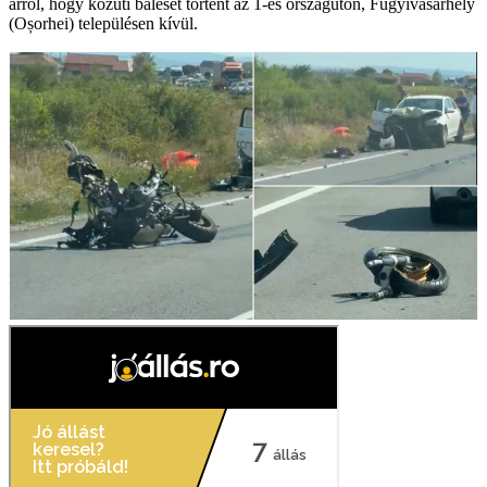
arról, hogy közúti baleset történt az 1-es országúton, Fugyivásárhely
(Oșorhei) településen kívül.