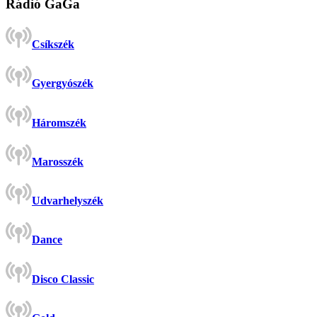
Rádió GaGa
Csíkszék
Gyergyószék
Háromszék
Marosszék
Udvarhelyszék
Dance
Disco Classic