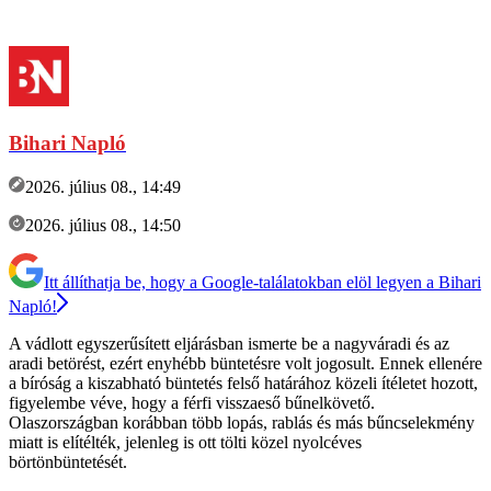
Bihari Napló
2026. július 08., 14:49
2026. július 08., 14:50
Itt állíthatja be, hogy a Google-találatokban elöl legyen a Bihari
Napló!
A vádlott egyszerűsített eljárásban ismerte be a nagyváradi és az
aradi betörést, ezért enyhébb büntetésre volt jogosult. Ennek ellenére
a bíróság a kiszabható büntetés felső határához közeli ítéletet hozott,
figyelembe véve, hogy a férfi visszaeső bűnelkövető.
Olaszországban korábban több lopás, rablás és más bűncselekmény
miatt is elítélték, jelenleg is ott tölti közel nyolcéves
börtönbüntetését.