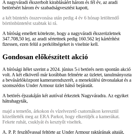
A nagyváradi ékszerbolt kirablásáért három és fél év, az aradi
betörésért három év szabadságvesztést kapott,
a két büntetés összevonása után pedig 4 év 6 hónap letöltendő
börtönbüntetést szabtak ki rá.
A bíróság emellett kötelezte, hogy a nagyváradi ékszerüzletnek
347.708,50 lej, az aradi sértettnek pedig 160.562 lej kártérítést
fizessen, ezen felül a perköltségeket is viselnie kell.
Gondosan előkészített akció
A bírósági ítélet szerint a 2024. június 5-i betörés nem spontán akció
volt. A két elkövető már korábban felmérte az üzletet, tanulmányozta
a bevásárlóközpont kamerarendszerét, a menekülési útvonalakat és a
szomszédos Under Armour üzlet hátsó bejáratát.
A betörés éjszakáján két autóval érkeztek Nagyváradra. Az egyiket
hátrahagyták,
majd a temetőn, árkokon és vízelvezető csatornákon keresztül
közelítették meg az ERA Parkot, hogy elkerüljék a kamerákat.
Fekete ruhát, csuklyát és kesztyűt viseltek.
A. P. P. feszítővassal feltörte az Under Armour raktárának ajtaját,