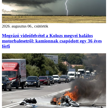
2026. augusztus 06., csütörtök
Megrázó videófelvétel a Kolozs megyei halálos
motorbalesetről: kamionnak csapódott egy 36 éves
férfi