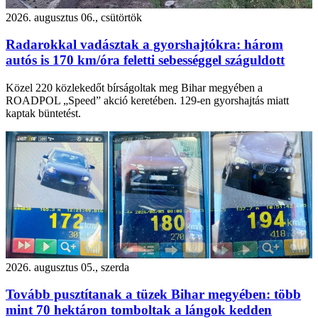
2026. augusztus 06., csütörtök
Radarokkal vadásztak a gyorshajtókra: három
autós is 170 km/óra feletti sebességgel száguldott
Közel 220 közlekedőt bírságoltak meg Bihar megyében a
ROADPOL „Speed” akció keretében. 129-en gyorshajtás miatt
kaptak büntetést.
2026. augusztus 05., szerda
Tovább pusztítanak a tüzek Bihar megyében: több
mint 70 hektáron tomboltak a lángok kedden