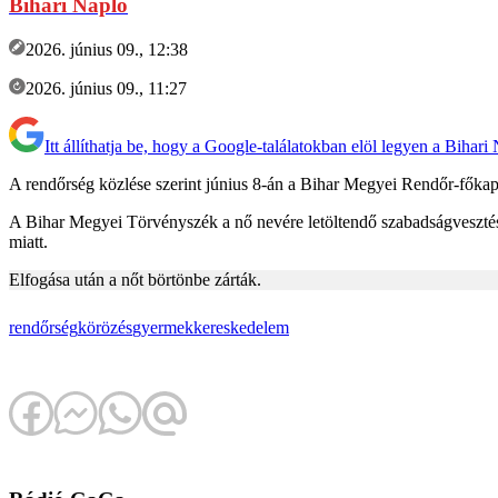
Bihari Napló
2026. június 09., 12:38
2026. június 09., 11:27
Itt állíthatja be, hogy a Google-találatokban elöl legyen a Bihari
A rendőrség közlése szerint június 8-án a Bihar Megyei Rendőr-főkapit
A Bihar Megyei Törvényszék a nő nevére letöltendő szabadságvesztést e
miatt.
Elfogása után a nőt börtönbe zárták.
rendőrség
körözés
gyermekkereskedelem