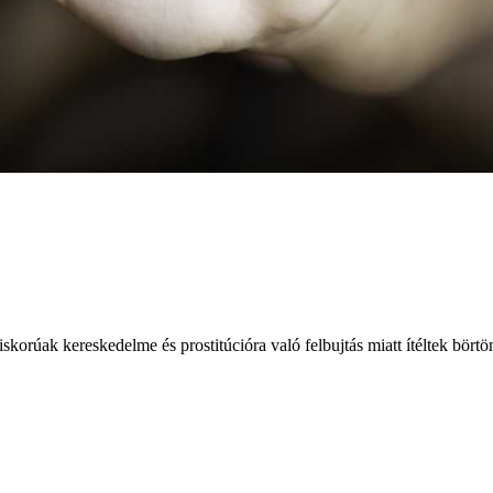
korúak kereskedelme és prostitúcióra való felbujtás miatt ítéltek börtö