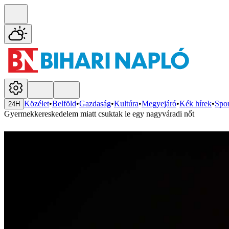
Közélet
•
Belföld
•
Gazdaság
•
Kultúra
•
Megyejáró
•
Kék hírek
•
Spor
24H
Gyermekkereskedelem miatt csuktak le egy nagyváradi nőt