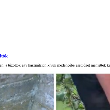
ltók
n: a tűzoltók egy használaton kívüli medencébe esett őzet mentettek k