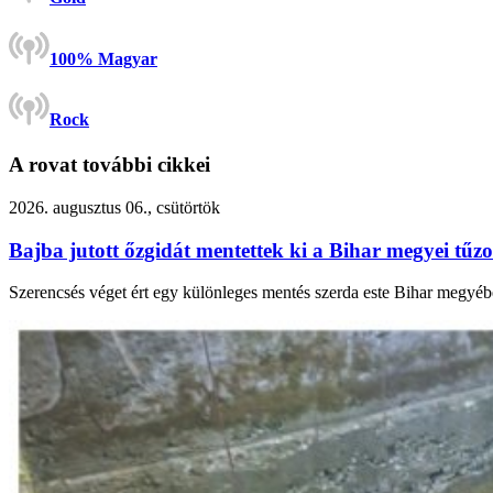
100% Magyar
Rock
A rovat további cikkei
2026. augusztus 06., csütörtök
Bajba jutott őzgidát mentettek ki a Bihar megyei tűzo
Szerencsés véget ért egy különleges mentés szerda este Bihar megyébe