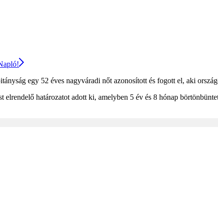
 Napló!
ányság egy 52 éves nagyváradi nőt azonosított és fogott el, aki országos
lrendelő határozatot adott ki, amelyben 5 év és 8 hónap börtönbüntetés