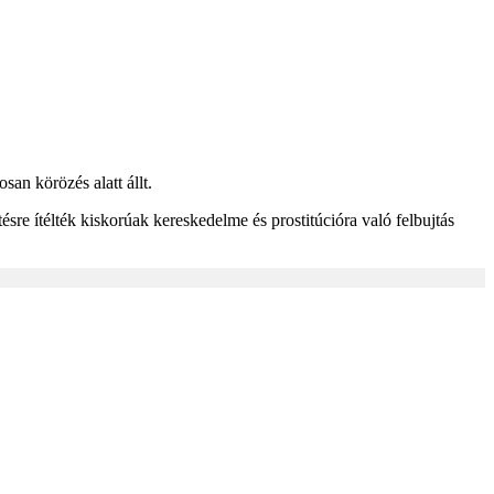
an körözés alatt állt.
re ítélték kiskorúak kereskedelme és prostitúcióra való felbujtás