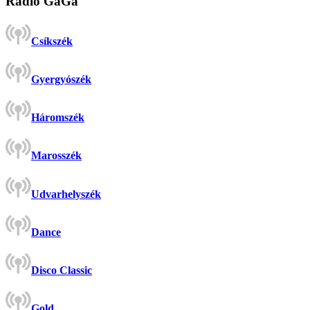
Rádió GaGa
Csíkszék
Gyergyószék
Háromszék
Marosszék
Udvarhelyszék
Dance
Disco Classic
Gold