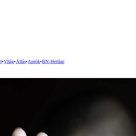
t
•
Világ
•
Állás
•
Aprók
•
BN-Hetilap