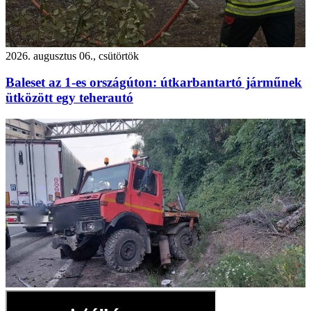
2026. augusztus 06., csütörtök
Baleset az 1-es országúton: útkarbantartó járműnek
ütközött egy teherautó