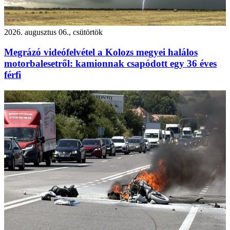
2026. augusztus 06., csütörtök
Megrázó videófelvétel a Kolozs megyei halálos
motorbalesetről: kamionnak csapódott egy 36 éves
férfi