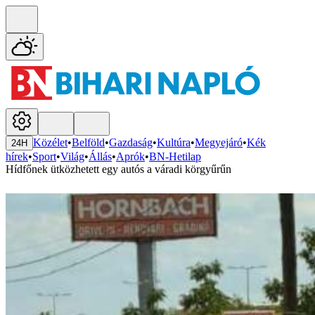
Közélet
•
Belföld
•
Gazdaság
•
Kultúra
•
Megyejáró
•
Kék
24H
hírek
•
Sport
•
Világ
•
Állás
•
Aprók
•
BN-Hetilap
Hídfőnek ütközhetett egy autós a váradi körgyűrűn