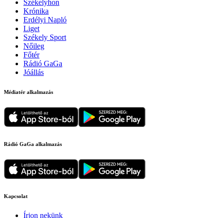
Székelyhon
Krónika
Erdélyi Napló
Liget
Székely Sport
Nőileg
Főtér
Rádió GaGa
Jóállás
Médiatér alkalmazás
Rádió GaGa alkalmazás
Kapcsolat
Írjon nekünk