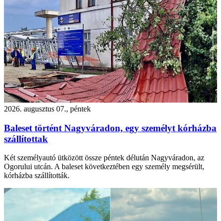
2026. augusztus 07., péntek
Baleset történt Nagyváradon, egy személyt kórházba
szállítottak
Két személyautó ütközött össze péntek délután Nagyváradon, az
Ogorului utcán. A baleset következtében egy személy megsérült,
kórházba szállították.