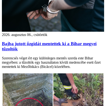
2026. augusztus 06., csütörtök
Bajba jutott őzgidát mentettek ki a Bihar megyei
tűzoltók
Szerencsés véget ért egy különleges mentés szerda este Bihar
megyében: a tűzoltók egy használaton kívüli medencébe esett őzet
mentettek ki Mezőbikács (Bicăcel) közelében.