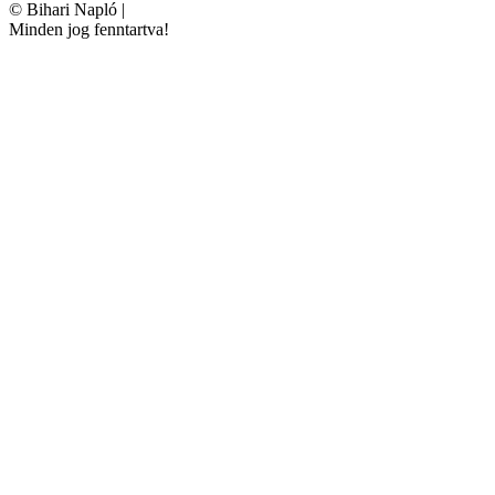
©
Bihari Napló
|
Minden jog fenntartva!