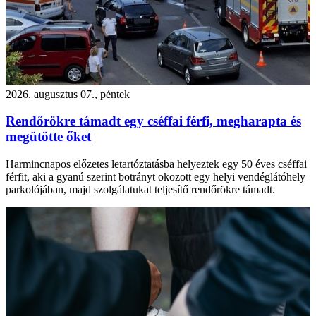
2026. augusztus 07., péntek
Rendőrökre támadt egy cséffai férfi, megharapta és
megütötte őket
Harmincnapos előzetes letartóztatásba helyeztek egy 50 éves cséffai
férfit, aki a gyanú szerint botrányt okozott egy helyi vendéglátóhely
parkolójában, majd szolgálatukat teljesítő rendőrökre támadt.