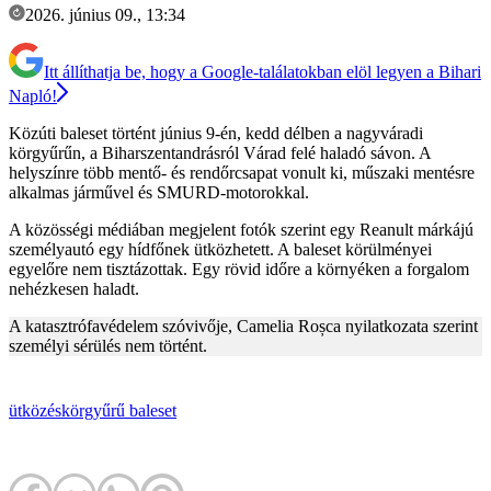
2026. június 09., 13:34
Itt állíthatja be, hogy a Google-találatokban elöl legyen a Bihari
Napló!
Közúti baleset történt június 9-én, kedd délben a nagyváradi
körgyűrűn, a Biharszentandrásról Várad felé haladó sávon. A
helyszínre több mentő- és rendőrcsapat vonult ki, műszaki mentésre
alkalmas járművel és SMURD-motorokkal.
A közösségi médiában megjelent fotók szerint egy Reanult márkájú
személyautó egy hídfőnek ütközhetett. A baleset körülményei
egyelőre nem tisztázottak. Egy rövid időre a környéken a forgalom
nehézkesen haladt.
A katasztrófavédelem szóvivője, Camelia Roșca nyilatkozata szerint
személyi sérülés nem történt.
ütközés
körgyűrű
baleset