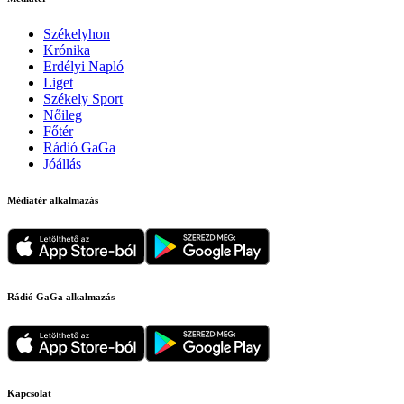
Székelyhon
Krónika
Erdélyi Napló
Liget
Székely Sport
Nőileg
Főtér
Rádió GaGa
Jóállás
Médiatér alkalmazás
Rádió GaGa alkalmazás
Kapcsolat