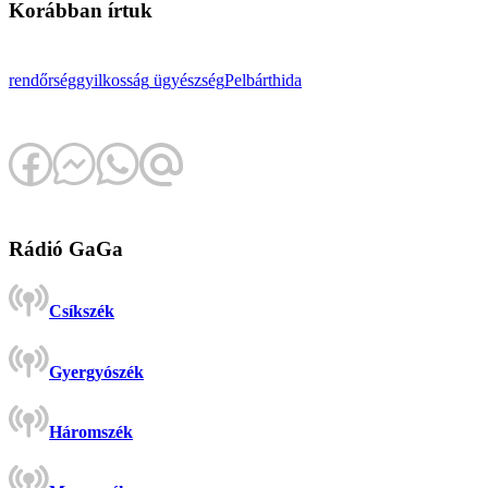
Korábban írtuk
rendőrség
gyilkosság
ügyészség
Pelbárthida
Rádió GaGa
Csíkszék
Gyergyószék
Háromszék