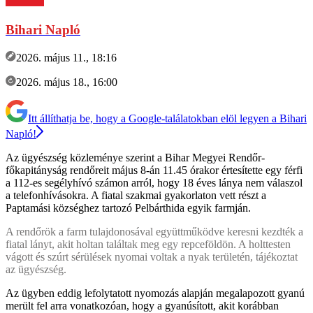
Bihari Napló
2026. május 11., 18:16
2026. május 18., 16:00
Itt állíthatja be, hogy a Google-találatokban elöl legyen a Bihari
Napló!
Az ügyészség közleménye szerint a Bihar Megyei Rendőr-
főkapitányság rendőreit május 8-án 11.45 órakor értesítette egy férfi
a 112-es segélyhívó számon arról, hogy 18 éves lánya nem válaszol
a telefonhívásokra. A fiatal szakmai gyakorlaton vett részt a
Paptamási községhez tartozó Pelbárthida egyik farmján.
A rendőrök a farm tulajdonosával együttműködve keresni kezdték a
fiatal lányt, akit holtan találtak meg egy repceföldön. A holttesten
vágott és szúrt sérülések nyomai voltak a nyak területén, tájékoztat
az ügyészség.
Az ügyben eddig lefolytatott nyomozás alapján megalapozott gyanú
merült fel arra vonatkozóan, hogy a gyanúsított, akit korábban