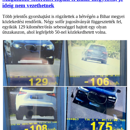
ideig nem vezethetnek
Több jelentős gyorshajtást is rögzítettek a hétvégén a Bihar megyei
közlekedési rendőrök. Négy sofőr jogosítványát függesztették fel,
egyikük 129 kilométer/órás sebességgel hajtott egy olyan
útszakaszon, ahol legfeljebb 50-nel közlekedhetett volna.