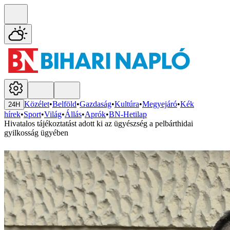
Közélet
•
Belföld
•
Gazdaság
•
Kultúra
•
Megyejáró
•
Kék
24H
hírek
•
Sport
•
Világ
•
Állás
•
Aprók
•
BN-Hetilap
Hivatalos tájékoztatást adott ki az ügyészség a pelbárthidai
gyilkosság ügyében