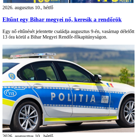
2026. augusztus 10., hétfő
Eltűnt egy Bihar megyei nő, keresik a rendőrök
Egy nő eltűnését jelentette családja augusztus 9-én, vasárnap délelőtt
13 óra körül a Bihar Megyei Rendőr-főkapitányságon.
2026. augusztus 10., hétfő