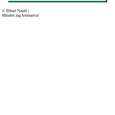
©
Bihari Napló
|
Minden jog fenntartva!