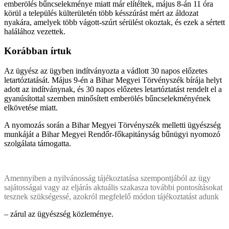
emberölés bűncselekménye miatt már elítéltek, május 8-án 11 óra
körül a település külterületén több késszúrást mért az áldozat
nyakára, amelyek több vágott-szúrt sérülést okoztak, és ezek a sértett
halálához vezettek.
Korábban írtuk
Az ügyész az ügyben indítványozta a vádlott 30 napos előzetes
letartóztatását. Május 9-én a Bihar Megyei Törvényszék bírája helyt
adott az indítványnak, és 30 napos előzetes letartóztatást rendelt el a
gyanúsítottal szemben minősített emberölés bűncselekményének
elkövetése miatt.
A nyomozás során a Bihar Megyei Törvényszék melletti ügyészség
munkáját a Bihar Megyei Rendőr-főkapitányság bűnügyi nyomozó
szolgálata támogatta.
Amennyiben a nyilvánosság tájékoztatása szempontjából az ügy
sajátosságai vagy az eljárás aktuális szakasza további pontosításokat
tesznek szükségessé, azokról megfelelő módon tájékoztatást adunk
– zárul az ügyészség közleménye.