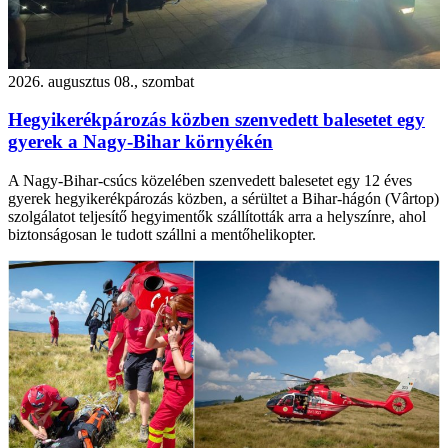
2026. augusztus 08., szombat
Hegyikerékpározás közben szenvedett balesetet egy
gyerek a Nagy-Bihar környékén
A Nagy-Bihar-csúcs közelében szenvedett balesetet egy 12 éves
gyerek hegyikerékpározás közben, a sérültet a Bihar-hágón (Vârtop)
szolgálatot teljesítő hegyimentők szállították arra a helyszínre, ahol
biztonságosan le tudott szállni a mentőhelikopter.