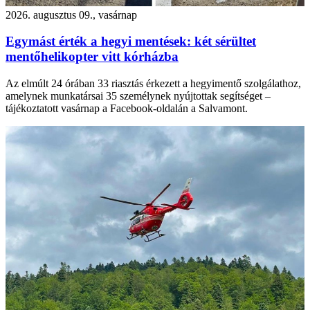
2026. augusztus 09., vasárnap
Egymást érték a hegyi mentések: két sérültet
mentőhelikopter vitt kórházba
Az elmúlt 24 órában 33 riasztás érkezett a hegyimentő szolgálathoz,
amelynek munkatársai 35 személynek nyújtottak segítséget –
tájékoztatott vasárnap a Facebook-oldalán a Salvamont.