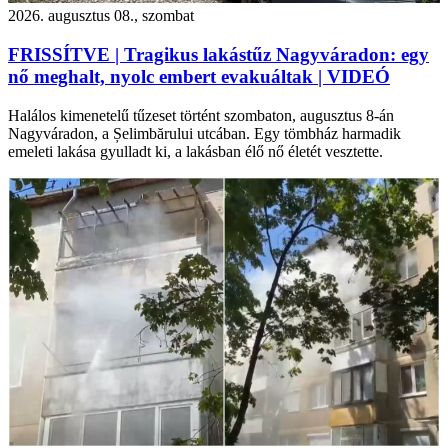
2026. augusztus 08., szombat
FRISSÍTVE | Tragikus lakástűz Nagyváradon: egy
nő meghalt, nyolc embert evakuáltak | VIDEÓ
Halálos kimenetelű tűzeset történt szombaton, augusztus 8-án
Nagyváradon, a Șelimbărului utcában. Egy tömbház harmadik
emeleti lakása gyulladt ki, a lakásban élő nő életét vesztette.