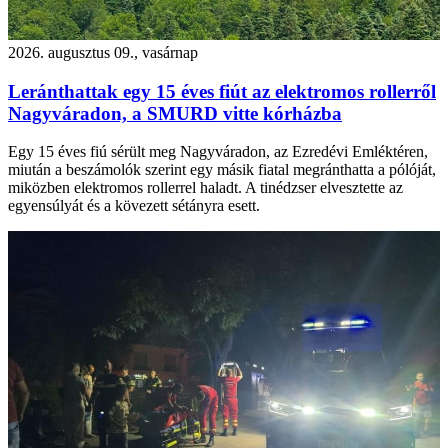
2026. augusztus 09., vasárnap
Leránthattak egy 15 éves fiút az elektromos rollerről
Nagyváradon, a SMURD vitte kórházba
Egy 15 éves fiú sérült meg Nagyváradon, az Ezredévi Emléktéren,
miután a beszámolók szerint egy másik fiatal megránthatta a pólóját,
miközben elektromos rollerrel haladt. A tinédzser elvesztette az
egyensúlyát és a kövezett sétányra esett.