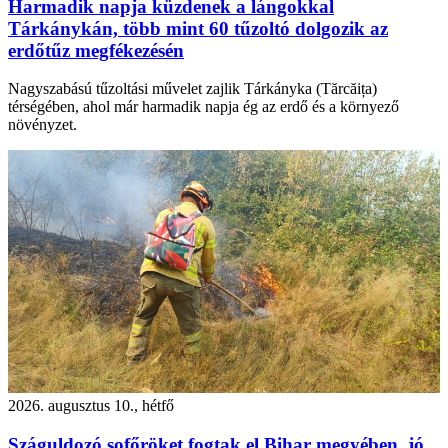
Harmadik napja küzdenek a lángokkal
Tárkánykán, több mint 60 tűzoltó dolgozik az
erdőtűz megfékezésén
Nagyszabású tűzoltási művelet zajlik Tárkányka (Tărcăița)
térségében, ahol már harmadik napja ég az erdő és a környező
növényzet.
2026. augusztus 10., hétfő
Száguldozó sofőröket fogtak el Bihar megyében, jó