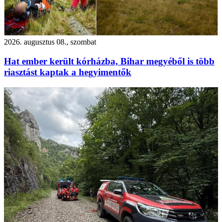
2026. augusztus 08., szombat
Hat ember került kórházba, Bihar megyéből is több
riasztást kaptak a hegyimentők