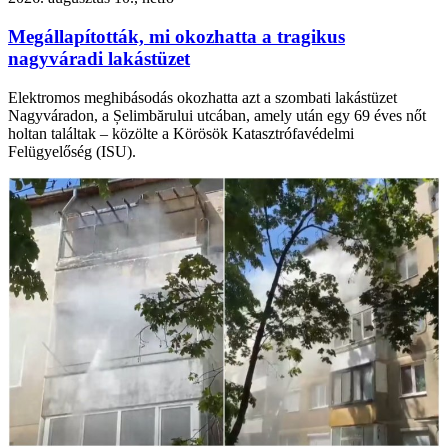
Megállapították, mi okozhatta a tragikus
nagyváradi lakástüzet
Elektromos meghibásodás okozhatta azt a szombati lakástüzet
Nagyváradon, a Șelimbărului utcában, amely után egy 69 éves nőt
holtan találtak – közölte a Körösök Katasztrófavédelmi
Felügyelőség (ISU).