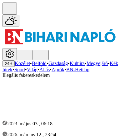
Közélet
•
Belföld
•
Gazdaság
•
Kultúra
•
Megyejáró
•
Kék
24H
hírek
•
Sport
•
Világ
•
Állás
•
Aprók
•
BN-Hetilap
Illegális fakereskedelem
2023. május 03., 06:18
2026. március 12., 23:54