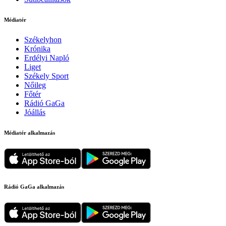
Médiatér
Székelyhon
Krónika
Erdélyi Napló
Liget
Székely Sport
Nőileg
Főtér
Rádió GaGa
Jóállás
Médiatér alkalmazás
Rádió GaGa alkalmazás