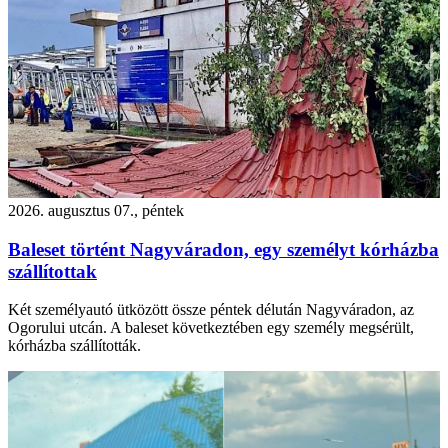
2026. augusztus 07., péntek
Baleset történt Nagyváradon, egy személyt kórházba
szállítottak
Két személyautó ütközött össze péntek délután Nagyváradon, az
Ogorului utcán. A baleset következtében egy személy megsérült,
kórházba szállították.