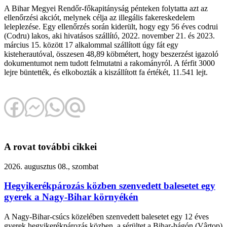
A Bihar Megyei Rendőr-főkapitányság pénteken folytatta azt az
ellenőrzési akciót, melynek célja az illegális fakereskedelem
leleplezése. Egy ellenőrzés során kiderült, hogy egy 56 éves codrui
(Codru) lakos, aki hivatásos szállító, 2022. november 21. és 2023.
március 15. között 17 alkalommal szállított úgy fát egy
kisteherautóval, összesen 48,89 köbmétert, hogy beszerzést igazoló
dokumentumot nem tudott felmutatni a rakományról. A férfit 3000
lejre büntették, és elkobozták a kiszállított fa értékét, 11.541 lejt.
A rovat további cikkei
2026. augusztus 08., szombat
Hegyikerékpározás közben szenvedett balesetet egy
gyerek a Nagy-Bihar környékén
A Nagy-Bihar-csúcs közelében szenvedett balesetet egy 12 éves
gyerek hegyikerékpározás közben, a sérültet a Bihar-hágón (Vârtop)