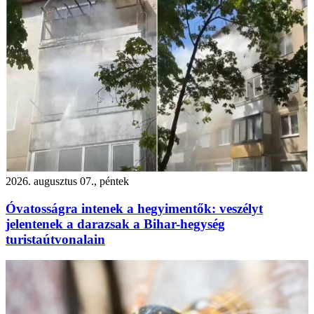
2026. augusztus 07., péntek
Óvatosságra intenek a hegyimentők: veszélyt
jelentenek a darazsak a Bihar-hegység
turistaútvonalain