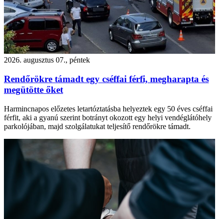
2026. augusztus 07., péntek
Rendőrökre támadt egy cséffai férfi, megharapta és
megütötte őket
Harmincnapos előzetes letartóztatásba helyeztek egy 50 éves cséffai
férfit, aki a gyanú szerint botrányt okozott egy helyi vendéglátóhely
parkolójában, majd szolgálatukat teljesítő rendőrökre támadt.