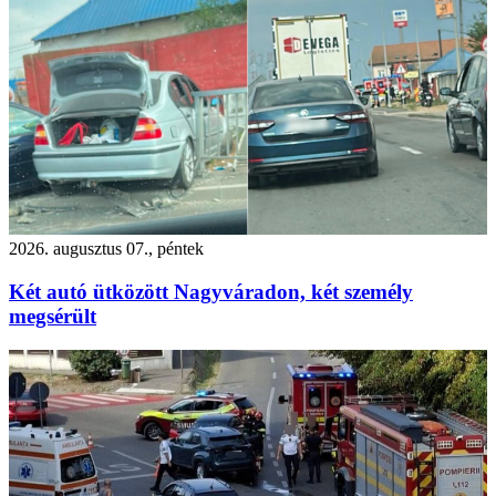
2026. augusztus 07., péntek
Két autó ütközött Nagyváradon, két személy
megsérült