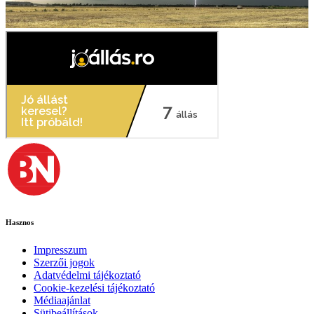
Hasznos
Impresszum
Szerzői jogok
Adatvédelmi tájékoztató
Cookie-kezelési tájékoztató
Médiaajánlat
Sütibeállítások