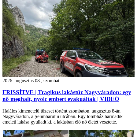
2026. augusztus 08., szombat
FRISSÍTVE | Tragikus lakástűz Nagyváradon: egy
nő meghalt, nyolc embert evakuáltak | VIDEÓ
Halálos kimenetelű tűzeset történt szombaton, augusztus 8-án
Nagyváradon, a Șelimbărului utcában. Egy tömbház harmadik
emeleti lakása gyulladt ki, a lakásban élő nő életét vesztette.