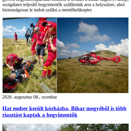
szolgálatot teljesítő hegyimentők szállították arra a helyszínre, ahol
biztonságosan le tudott szállni a mentőhelikopter.
2026. augusztus 08., szombat
Hat ember került kórházba, Bihar megyéből is több
riasztást kaptak a hegyimentők