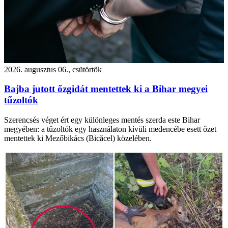
2026. augusztus 06., csütörtök
Bajba jutott őzgidát mentettek ki a Bihar megyei
tűzoltók
Szerencsés véget ért egy különleges mentés szerda este Bihar
megyében: a tűzoltók egy használaton kívüli medencébe esett őzet
mentettek ki Mezőbikács (Bicăcel) közelében.