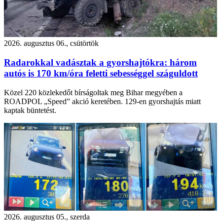
2026. augusztus 06., csütörtök
Radarokkal vadásztak a gyorshajtókra: három
autós is 170 km/óra feletti sebességgel száguldott
Közel 220 közlekedőt bírságoltak meg Bihar megyében a
ROADPOL „Speed” akció keretében. 129-en gyorshajtás miatt
kaptak büntetést.
2026. augusztus 05., szerda