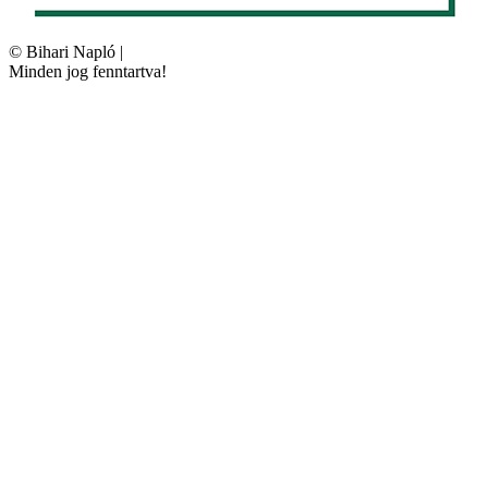
©
Bihari Napló
|
Minden jog fenntartva!