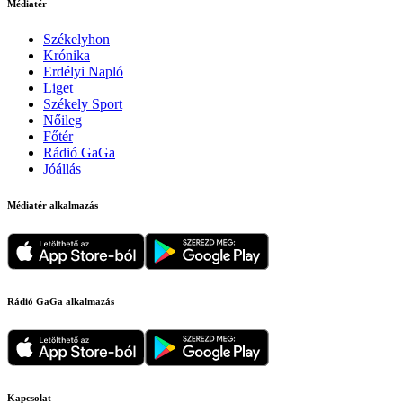
Médiatér
Székelyhon
Krónika
Erdélyi Napló
Liget
Székely Sport
Nőileg
Főtér
Rádió GaGa
Jóállás
Médiatér alkalmazás
Rádió GaGa alkalmazás
Kapcsolat