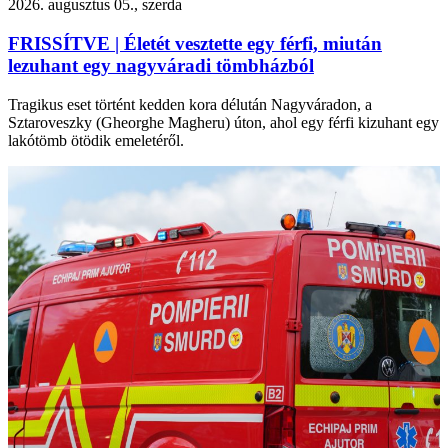
2026. augusztus 05., szerda
FRISSÍTVE | Életét vesztette egy férfi, miután
lezuhant egy nagyváradi tömbházból
Tragikus eset történt kedden kora délután Nagyváradon, a
Sztaroveszky (Gheorghe Magheru) úton, ahol egy férfi kizuhant egy
lakótömb ötödik emeletéről.