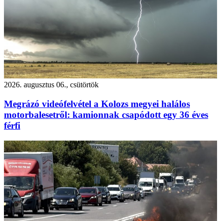
2026. augusztus 06., csütörtök
Megrázó videófelvétel a Kolozs megyei halálos
motorbalesetről: kamionnak csapódott egy 36 éves
férfi