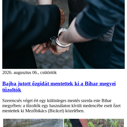
2026. augusztus 06., csütörtök
Bajba jutott őzgidát mentettek ki a Bihar megyei
tűzoltók
Szerencsés véget ért egy különleges mentés szerda este Bihar
megyében: a tűzoltók egy használaton kívüli medencébe esett őzet
mentettek ki Mezőbikács (Bicăcel) közelében.