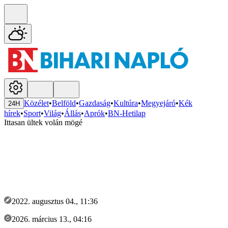
Közélet
•
Belföld
•
Gazdaság
•
Kultúra
•
Megyejáró
•
Kék
24H
hírek
•
Sport
•
Világ
•
Állás
•
Aprók
•
BN-Hetilap
Ittasan ültek volán mögé
2022. augusztus 04., 11:36
2026. március 13., 04:16