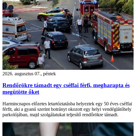
2026. augusztus 07., péntek
Rendőrökre támadt egy cséffai férfi, megharapta és
megütötte őket
Harmincnapos előzetes letartóztatásba helyeztek egy 50 éves cséffai
férfit, aki a gyanú szerint botrányt okozott egy helyi vendéglátóhely
parkolójában, majd szolgálatukat teljesítő rendőrökre támadt.