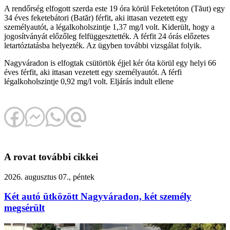
A rendőrség elfogott szerda este 19 óra körül Feketetóton (Tăut) egy
34 éves feketebátori (Batăr) férfit, aki ittasan vezetett egy
személyautót, a légalkoholszintje 1,37 mg/l volt. Kiderült, hogy a
jogosítványát előzőleg felfüggesztették. A férfit 24 órás előzetes
letartóztatásba helyezték. Az ügyben további vizsgálat folyik.
Nagyváradon is elfogtak csütörtök éjjel kér óta körül egy helyi 66
éves férfit, aki ittasan vezetett egy személyautót. A férfi
légalkoholszintje 0,92 mg/l volt. Eljárás indult ellene
A rovat további cikkei
2026. augusztus 07., péntek
Két autó ütközött Nagyváradon, két személy
megsérült