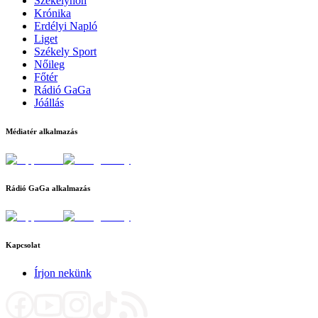
Székelyhon
Krónika
Erdélyi Napló
Liget
Székely Sport
Nőileg
Főtér
Rádió GaGa
Jóállás
Médiatér alkalmazás
Rádió GaGa alkalmazás
Kapcsolat
Írjon nekünk