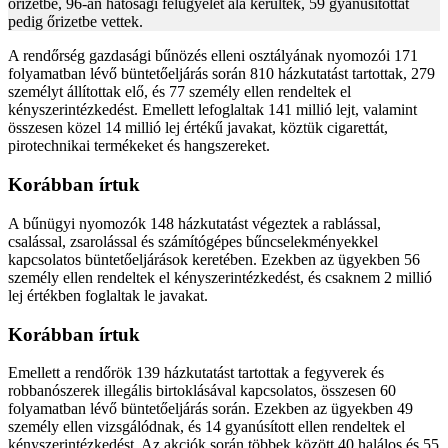
őrizetbe, 96-an hatósági felügyelet alá kerültek, 59 gyanúsítottat
pedig őrizetbe vettek.
A rendőrség gazdasági bűnözés elleni osztályának nyomozói 171
folyamatban lévő büntetőeljárás során 810 házkutatást tartottak, 279
személyt állítottak elő, és 77 személy ellen rendeltek el
kényszerintézkedést. Emellett lefoglaltak 141 millió lejt, valamint
összesen közel 14 millió lej értékű javakat, köztük cigarettát,
pirotechnikai termékeket és hangszereket.
Korábban írtuk
A bűnügyi nyomozók 148 házkutatást végeztek a rablással,
csalással, zsarolással és számítógépes bűncselekményekkel
kapcsolatos büntetőeljárások keretében. Ezekben az ügyekben 56
személy ellen rendeltek el kényszerintézkedést, és csaknem 2 millió
lej értékben foglaltak le javakat.
Korábban írtuk
Emellett a rendőrök 139 házkutatást tartottak a fegyverek és
robbanószerek illegális birtoklásával kapcsolatos, összesen 60
folyamatban lévő büntetőeljárás során. Ezekben az ügyekben 49
személy ellen vizsgálódnak, és 14 gyanúsított ellen rendeltek el
kényszerintézkedést. Az akciók során többek között 40 halálos és 55