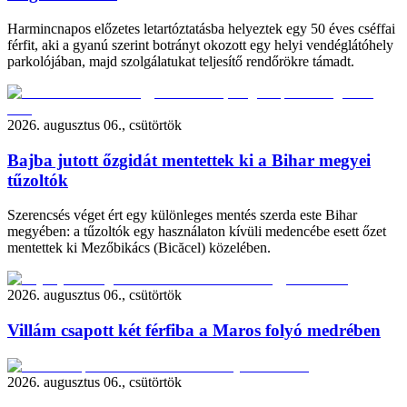
Harmincnapos előzetes letartóztatásba helyeztek egy 50 éves cséffai
férfit, aki a gyanú szerint botrányt okozott egy helyi vendéglátóhely
parkolójában, majd szolgálatukat teljesítő rendőrökre támadt.
2026. augusztus 06., csütörtök
Bajba jutott őzgidát mentettek ki a Bihar megyei
tűzoltók
Szerencsés véget ért egy különleges mentés szerda este Bihar
megyében: a tűzoltók egy használaton kívüli medencébe esett őzet
mentettek ki Mezőbikács (Bicăcel) közelében.
2026. augusztus 06., csütörtök
Villám csapott két férfiba a Maros folyó medrében
2026. augusztus 06., csütörtök