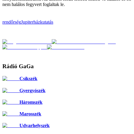
nem halálos fegyvert foglaltak le.
rendőrség
Jupiter
házkutatás
Rádió GaGa
Csíkszék
Gyergyószék
Háromszék
Marosszék
Udvarhelyszék