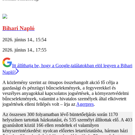
Bihari Napló
2026. június 14., 15:54
2026. június 14., 17:55
Itt állíthatja be, hogy a Google-találatokban elöl legyen a Bihari
Napló!
A közlemény szerint az ötnapos összehangolt akció fő célja a
gazdasági és pénzügyi bűncselekmények, a fegyverekkel és
veszélyes anyagokkal kapcsolatos jogsértések, a környezetvédelmi
bűncselekmények, valamint a hivatalos személyek által elkövetett
jogsértések elleni fellépés volt – írja az
Agerpres
.
Az összesen 300 folyamatban lévő büntetőeljárás során 1170
helyszínen tartottak házkutatást, és 535 személyt állítottak elő. A 403
gyanúsított közül 166 ellen rendeltek el valamilyen
kényszerintézkedést: nyolcan előzetes letartóztatásba, hárman házi