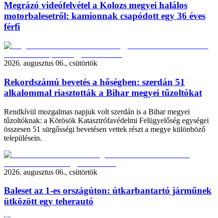
Megrázó videófelvétel a Kolozs megyei halálos
motorbalesetről: kamionnak csapódott egy 36 éves
férfi
2026. augusztus 06., csütörtök
Rekordszámú bevetés a hőségben: szerdán 51
alkalommal riasztották a Bihar megyei tűzoltókat
Rendkívül mozgalmas napjuk volt szerdán is a Bihar megyei
tűzoltóknak: a Körösök Katasztrófavédelmi Felügyelőség egységei
összesen 51 sürgősségi bevetésen vettek részt a megye különböző
településein.
2026. augusztus 06., csütörtök
Baleset az 1-es országúton: útkarbantartó járműnek
ütközött egy teherautó