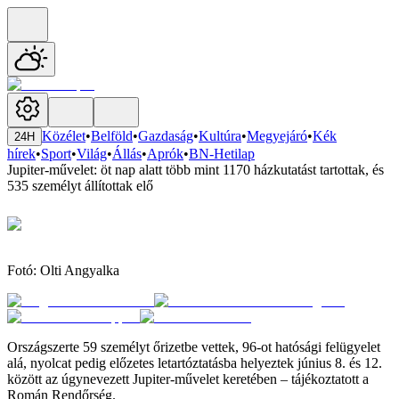
Közélet
•
Belföld
•
Gazdaság
•
Kultúra
•
Megyejáró
•
Kék
24H
hírek
•
Sport
•
Világ
•
Állás
•
Aprók
•
BN-Hetilap
Jupiter-művelet: öt nap alatt több mint 1170 házkutatást tartottak, és
535 személyt állítottak elő
Fotó: Olti Angyalka
Országszerte 59 személyt őrizetbe vettek, 96-ot hatósági felügyelet
alá, nyolcat pedig előzetes letartóztatásba helyeztek június 8. és 12.
között az úgynevezett Jupiter-művelet keretében – tájékoztatott a
Román Rendőrség.