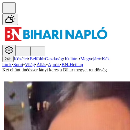
Közélet
•
Belföld
•
Gazdaság
•
Kultúra
•
Megyejáró
•
Kék
24H
hírek
•
Sport
•
Világ
•
Állás
•
Aprók
•
BN-Hetilap
Két eltűnt tinédzser lányt keres a Bihar megyei rendőrség