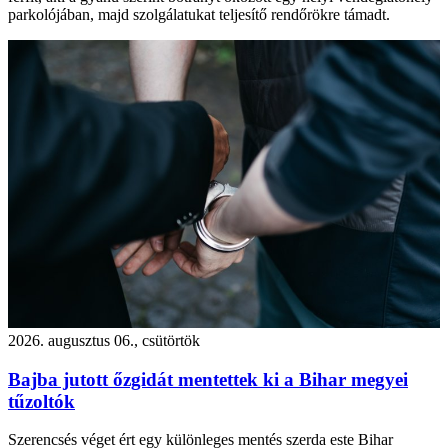
parkolójában, majd szolgálatukat teljesítő rendőrökre támadt.
2026. augusztus 06., csütörtök
Bajba jutott őzgidát mentettek ki a Bihar megyei
tűzoltók
Szerencsés véget ért egy különleges mentés szerda este Bihar