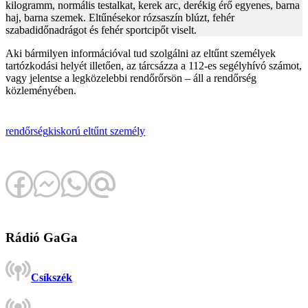
kilogramm, normális testalkat, kerek arc, derékig érő egyenes, barna
haj, barna szemek. Eltűnésekor rózsaszín blúzt, fehér
szabadidőnadrágot és fehér sportcipőt viselt.
Aki bármilyen információval tud szolgálni az eltűnt személyek
tartózkodási helyét illetően, az tárcsázza a 112-es segélyhívó számot,
vagy jelentse a legközelebbi rendőrőrsön – áll a rendőrség
közleményében.
rendőrség
kiskorú
eltűnt személy
Rádió GaGa
Csíkszék