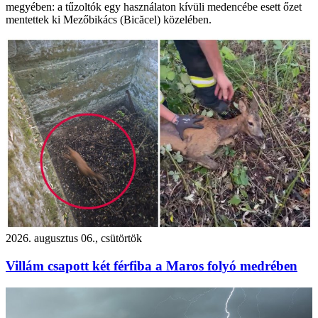
megyében: a tűzoltók egy használaton kívüli medencébe esett őzet
mentettek ki Mezőbikács (Bicăcel) közelében.
2026. augusztus 06., csütörtök
Villám csapott két férfiba a Maros folyó medrében