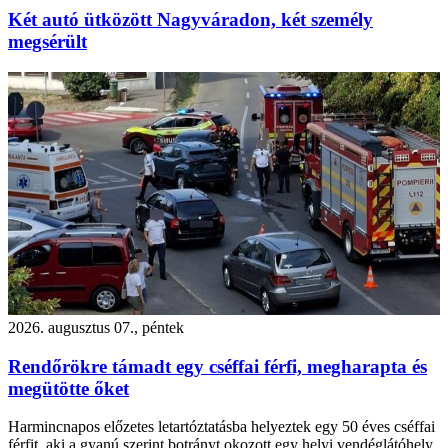
Két autó ütközött Nagyváradon, két személy
megsérült
2026. augusztus 07., péntek
Rendőrökre támadt egy cséffai férfi, megharapta és
megütötte őket
Harmincnapos előzetes letartóztatásba helyeztek egy 50 éves cséffai
férfit, aki a gyanú szerint botrányt okozott egy helyi vendéglátóhely