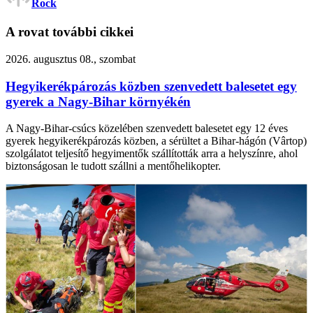
Rock
A rovat további cikkei
2026. augusztus 08., szombat
Hegyikerékpározás közben szenvedett balesetet egy
gyerek a Nagy-Bihar környékén
A Nagy-Bihar-csúcs közelében szenvedett balesetet egy 12 éves
gyerek hegyikerékpározás közben, a sérültet a Bihar-hágón (Vârtop)
szolgálatot teljesítő hegyimentők szállították arra a helyszínre, ahol
biztonságosan le tudott szállni a mentőhelikopter.