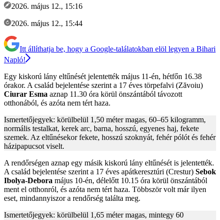
2026. május 12., 15:16
2026. május 12., 15:44
Itt állíthatja be, hogy a Google-találatokban elöl legyen a Bihari
Napló!
Egy kiskorú lány eltűnését jelentették május 11-én, hétfőn 16.38
órakor. A család bejelentése szerint a 17 éves törpefalvi (Zăvoiu)
Ciurar Esma
aznap 11.30 óra körül önszántából távozott
otthonából, és azóta nem tért haza.
Ismertetőjegyek: körülbelül 1,50 méter magas, 60–65 kilogramm,
normális testalkat, kerek arc, barna, hosszú, egyenes haj, fekete
szemek. Az eltűnésekor fekete, hosszú szoknyát, fehér pólót és fehér
házipapucsot viselt.
A rendőrségen aznap egy másik kiskorú lány eltűnését is jelentették.
A család bejelentése szerint a 17 éves apátkeresztúri (Crestur)
Sebok
Ibolya-Debora
május 10-én, délelőtt 10.15 óra körül önszántából
ment el otthonról, és azóta nem tért haza. Többször volt már ilyen
eset, mindannyiszor a rendőrség találta meg.
Ismertetőjegyek: körülbelül 1,65 méter magas, mintegy 60