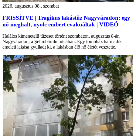
2026. augusztus 08., szombat
FRISSÍTVE | Tragikus lakástűz Nagyváradon: egy
nő meghalt, nyolc embert evakuáltak | VIDEÓ
Halálos kimenetelű tűzeset történt szombaton, augusztus 8-án
Nagyváradon, a Șelimbărului utcában. Egy tömbház harmadik
emeleti lakása gyulladt ki, a lakásban élő nő életét vesztette.