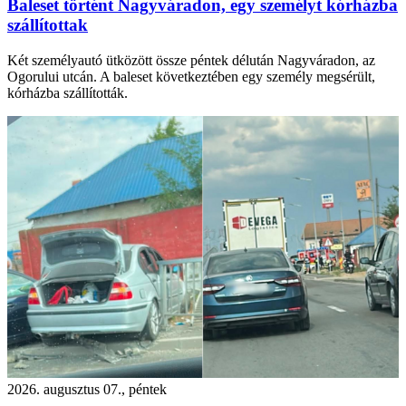
Baleset történt Nagyváradon, egy személyt kórházba
szállítottak
Két személyautó ütközött össze péntek délután Nagyváradon, az
Ogorului utcán. A baleset következtében egy személy megsérült,
kórházba szállították.
2026. augusztus 07., péntek