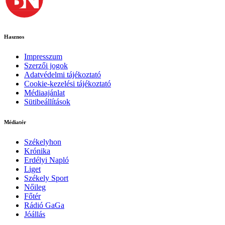
Hasznos
Impresszum
Szerzői jogok
Adatvédelmi tájékoztató
Cookie-kezelési tájékoztató
Médiaajánlat
Sütibeállítások
Médiatér
Székelyhon
Krónika
Erdélyi Napló
Liget
Székely Sport
Nőileg
Főtér
Rádió GaGa
Jóállás