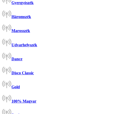
Gyergyószék
Háromszék
Marosszék
Udvarhelyszék
Dance
Disco Classic
Gold
100% Magyar