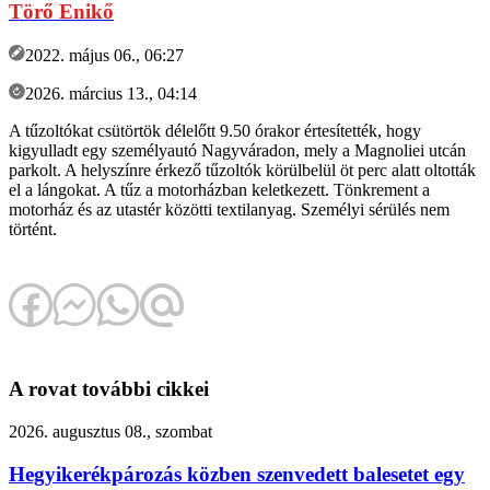
Törő Enikő
2022. május 06., 06:27
2026. március 13., 04:14
A tűzoltókat csütörtök délelőtt 9.50 órakor értesítették, hogy
kigyulladt egy személyautó Nagyváradon, mely a Magnoliei utcán
parkolt. A helyszínre érkező tűzoltók körülbelül öt perc alatt oltották
el a lángokat. A tűz a motorházban keletkezett. Tönkrement a
motorház és az utastér közötti textilanyag. Személyi sérülés nem
történt.
A rovat további cikkei
2026. augusztus 08., szombat
Hegyikerékpározás közben szenvedett balesetet egy