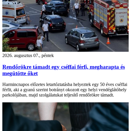
2026. augusztus 07., péntek
Rendőrökre támadt egy cséffai férfi, megharapta és
megütötte őket
Harmincnapos előzetes letartóztatásba helyeztek egy 50 éves cséffai
férfit, aki a gyanú szerint botrányt okozott egy helyi vendéglátóhely
parkolójában, majd szolgálatukat teljesítő rendőrökre támadt.