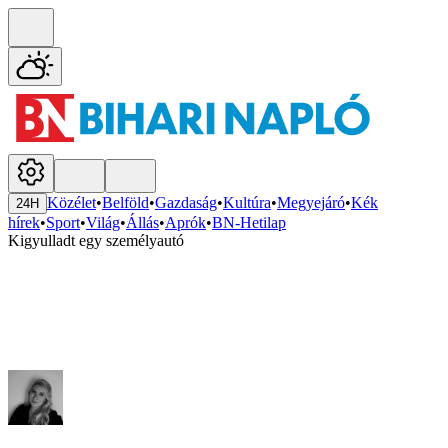
Közélet
•
Belföld
•
Gazdaság
•
Kultúra
•
Megyejáró
•
Kék
24H
hírek
•
Sport
•
Világ
•
Állás
•
Aprók
•
BN-Hetilap
Kigyulladt egy személyautó