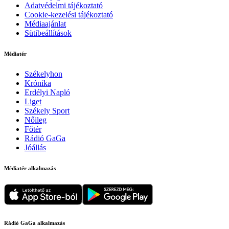
Adatvédelmi tájékoztató
Cookie-kezelési tájékoztató
Médiaajánlat
Sütibeállítások
Médiatér
Székelyhon
Krónika
Erdélyi Napló
Liget
Székely Sport
Nőileg
Főtér
Rádió GaGa
Jóállás
Médiatér alkalmazás
Rádió GaGa alkalmazás