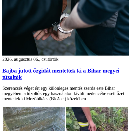
2026. augusztus 06., csütörtök
Bajba jutott őzgidát mentettek ki a Bihar megyei
tűzoltók
Szerencsés véget ért egy különleges mentés szerda este Bihar
megyében: a tűzoltók egy használaton kívüli medencébe esett őzet
mentettek ki Mezőbikács (Bicăcel) közelében.