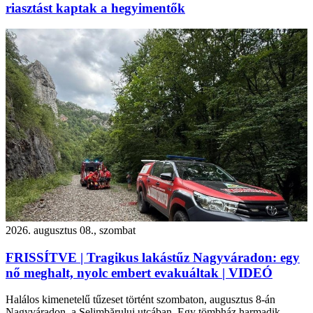
riasztást kaptak a hegyimentők
2026. augusztus 08., szombat
FRISSÍTVE | Tragikus lakástűz Nagyváradon: egy
nő meghalt, nyolc embert evakuáltak | VIDEÓ
Halálos kimenetelű tűzeset történt szombaton, augusztus 8-án
Nagyváradon, a Șelimbărului utcában. Egy tömbház harmadik