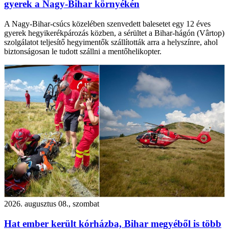
gyerek a Nagy-Bihar környékén
A Nagy-Bihar-csúcs közelében szenvedett balesetet egy 12 éves
gyerek hegyikerékpározás közben, a sérültet a Bihar-hágón (Vârtop)
szolgálatot teljesítő hegyimentők szállították arra a helyszínre, ahol
biztonságosan le tudott szállni a mentőhelikopter.
2026. augusztus 08., szombat
Hat ember került kórházba, Bihar megyéből is több