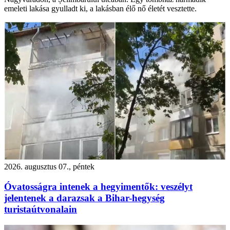
emeleti lakása gyulladt ki, a lakásban élő nő életét vesztette.
2026. augusztus 07., péntek
Óvatosságra intenek a hegyimentők: veszélyt
jelentenek a darazsak a Bihar-hegység
turistaútvonalain