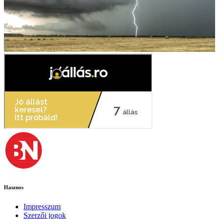
Hasznos
Impresszum
Szerzői jogok