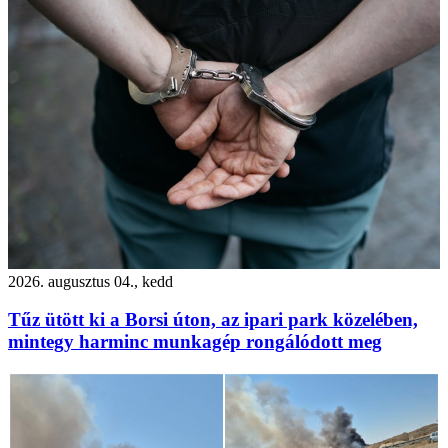
2026. augusztus 04., kedd
Tűz ütött ki a Borsi úton, az ipari park közelében,
mintegy harminc munkagép rongálódott meg