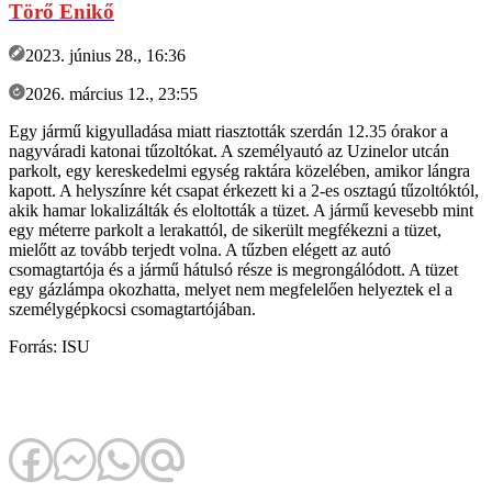
Törő Enikő
2023. június 28., 16:36
2026. március 12., 23:55
Egy jármű kigyulladása miatt riasztották szerdán 12.35 órakor a
nagyváradi katonai tűzoltókat. A személyautó az Uzinelor utcán
parkolt, egy kereskedelmi egység raktára közelében, amikor lángra
kapott. A helyszínre két csapat érkezett ki a 2-es osztagú tűzoltóktól,
akik hamar lokalizálták és eloltották a tüzet. A jármű kevesebb mint
egy méterre parkolt a lerakattól, de sikerült megfékezni a tüzet,
mielőtt az tovább terjedt volna. A tűzben elégett az autó
csomagtartója és a jármű hátulsó része is megrongálódott. A tüzet
egy gázlámpa okozhatta, melyet nem megfelelően helyeztek el a
személygépkocsi csomagtartójában.
Forrás: ISU