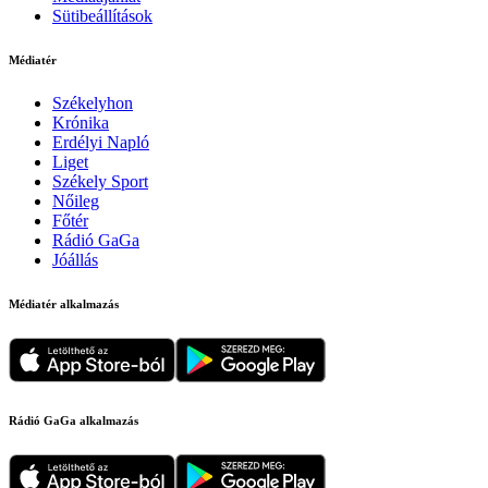
Sütibeállítások
Médiatér
Székelyhon
Krónika
Erdélyi Napló
Liget
Székely Sport
Nőileg
Főtér
Rádió GaGa
Jóállás
Médiatér alkalmazás
Rádió GaGa alkalmazás