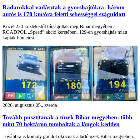
Radarokkal vadásztak a gyorshajtókra: három
autós is 170 km/óra feletti sebességgel száguldott
Közel 220 közlekedőt bírságoltak meg Bihar megyében a
ROADPOL „Speed” akció keretében. 129-en gyorshajtás miatt
kaptak büntetést.
2026. augusztus 05., szerda
Tovább pusztítanak a tüzek Bihar megyében: több
mint 70 hektáron tomboltak a lángok kedden
Továbbra is komoly gondot okoznak a tarlótüzek Bihar megyében.