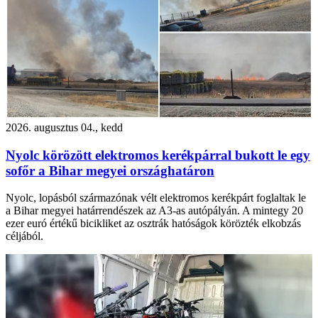
2026. augusztus 04., kedd
Nyolc körözött elektromos kerékpárral bukott le egy
sofőr a Bihar megyei országhatáron
Nyolc, lopásból származónak vélt elektromos kerékpárt foglaltak le
a Bihar megyei határrendészek az A3-as autópályán. A mintegy 20
ezer euró értékű bicikliket az osztrák hatóságok körözték elkobzás
céljából.