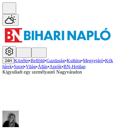
Közélet
•
Belföld
•
Gazdaság
•
Kultúra
•
Megyejáró
•
Kék
24H
hírek
•
Sport
•
Világ
•
Állás
•
Aprók
•
BN-Hetilap
Kigyulladt egy személyautó Nagyváradon