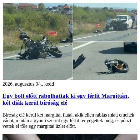
2026. augusztus 04., kedd
Egy bolt előtt rabolhattak ki egy férfit Margittán,
két diák kerül bíróság elé
Bíróság elé kerül két margittai fiatal, akik ellen rablás miatt emeltek
vádat, miután a gyanú szerint egy férfit fenyegettek meg, és pénzt
vettek el tőle egy margittai üzlet előtt.