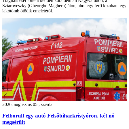
Tragikus eset történt kedden kora délután Nagyváradon, a
Sztaroveszky (Gheorghe Magheru) úton, ahol egy férfi kizuhant egy
lakótömb ötödik emeletéről.
2026. augusztus 05., szerda
Felborult egy autó Felsőbiharkristyóron, két nő
megsérült