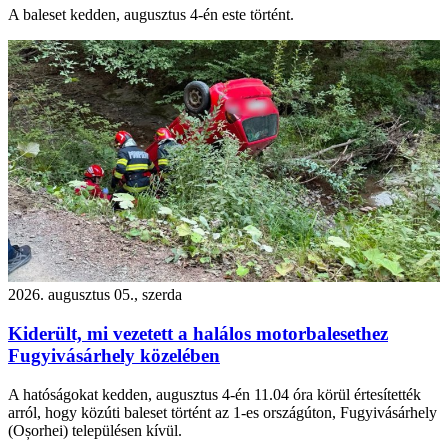
A baleset kedden, augusztus 4-én este történt.
2026. augusztus 05., szerda
Kiderült, mi vezetett a halálos motorbalesethez
Fugyivásárhely közelében
A hatóságokat kedden, augusztus 4-én 11.04 óra körül értesítették
arról, hogy közúti baleset történt az 1-es országúton, Fugyivásárhely
(Oșorhei) településen kívül.