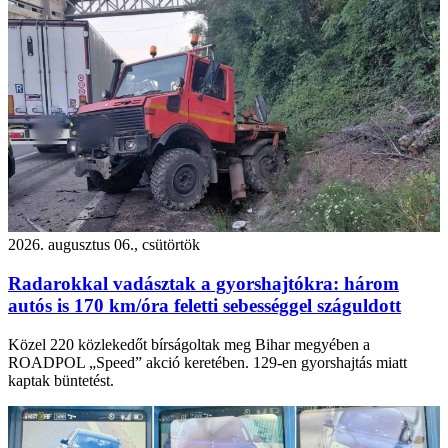
2026. augusztus 06., csütörtök
Radarokkal vadásztak a gyorshajtókra: három
autós is 170 km/óra feletti sebességgel száguldott
Közel 220 közlekedőt bírságoltak meg Bihar megyében a
ROADPOL „Speed” akció keretében. 129-en gyorshajtás miatt
kaptak büntetést.