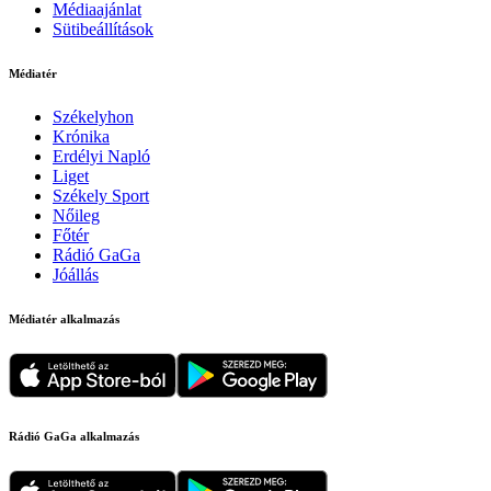
Médiaajánlat
Sütibeállítások
Médiatér
Székelyhon
Krónika
Erdélyi Napló
Liget
Székely Sport
Nőileg
Főtér
Rádió GaGa
Jóállás
Médiatér alkalmazás
Rádió GaGa alkalmazás