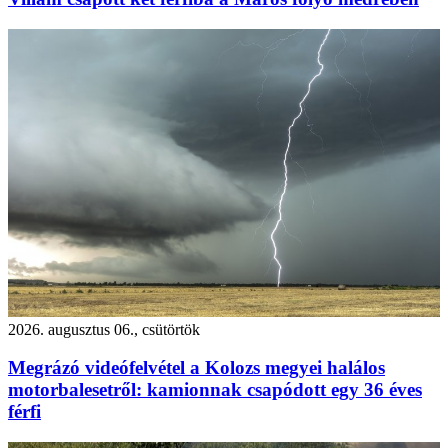
2026. augusztus 06., csütörtök
Megrázó videófelvétel a Kolozs megyei halálos
motorbalesetről: kamionnak csapódott egy 36 éves
férfi