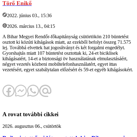
Törő Enikő
2022. június 03., 15:36
2026. március 13., 04:15
A Bihar Megyei Rendőr-főkapitányság csütörtökön 210 büntetést
osztott ki közúti kihágások miatt, az ezekből befolyt összeg 71.575
lej. Továbbá elvettek hat jogosítványt és két forgalmi engedélyt.
Gyorshajtás miatt 107 büntetést osztottak ki, 24-et biciklisek
kihágásaiért, 14-et a biztonsági öv használatának elmulasztásáért,
négyet vezetés közbeni mobiltelefonhasználatért, egyet ittas
vezetésért, egyet szabálytalan előzésért és 59-et egyéb kihágásokért.
A rovat további cikkei
2026. augusztus 06., csütörtök