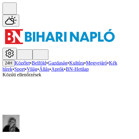
Közélet
•
Belföld
•
Gazdaság
•
Kultúra
•
Megyejáró
•
Kék
24H
hírek
•
Sport
•
Világ
•
Állás
•
Aprók
•
BN-Hetilap
Közúti ellenőrzések