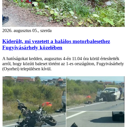
2026. augusztus 05., szerda
Kiderült, mi vezetett a halálos motorbalesethez
Fugyivásárhely közelében
A hatóságokat kedden, augusztus 4-én 11.04 óra körül értesítették
arról, hogy közúti baleset történt az 1-es országúton, Fugyivásárhely
(Oșorhei) településen kívül.