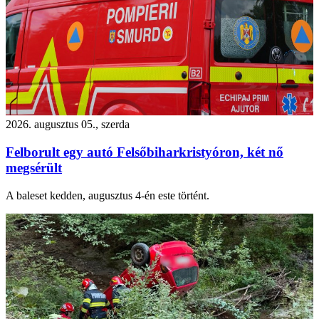
2026. augusztus 05., szerda
Felborult egy autó Felsőbiharkristyóron, két nő
megsérült
A baleset kedden, augusztus 4-én este történt.