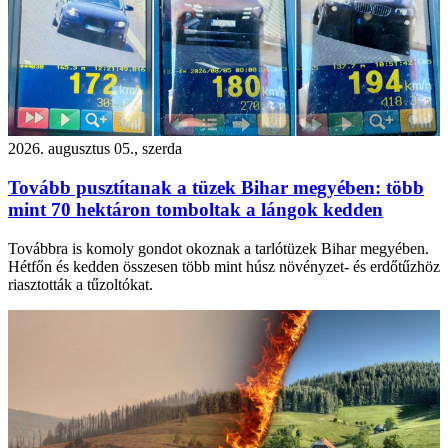
2026. augusztus 05., szerda
Tovább pusztítanak a tüzek Bihar megyében: több
mint 70 hektáron tomboltak a lángok kedden
Továbbra is komoly gondot okoznak a tarlótüzek Bihar megyében.
Hétfőn és kedden összesen több mint húsz növényzet- és erdőtűzhöz
riasztották a tűzoltókat.