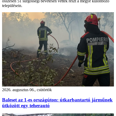
összesen 51 sürgősségi bevetésen vettek részt a megye különböző
településein.
2026. augusztus 06., csütörtök
Baleset az 1-es országúton: útkarbantartó járműnek
ütközött egy teherautó