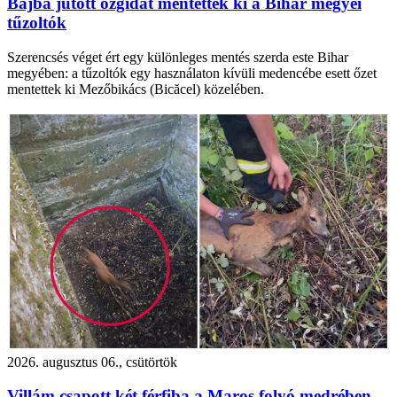
Bajba jutott őzgidát mentettek ki a Bihar megyei
tűzoltók
Szerencsés véget ért egy különleges mentés szerda este Bihar
megyében: a tűzoltók egy használaton kívüli medencébe esett őzet
mentettek ki Mezőbikács (Bicăcel) közelében.
2026. augusztus 06., csütörtök
Villám csapott két férfiba a Maros folyó medrében