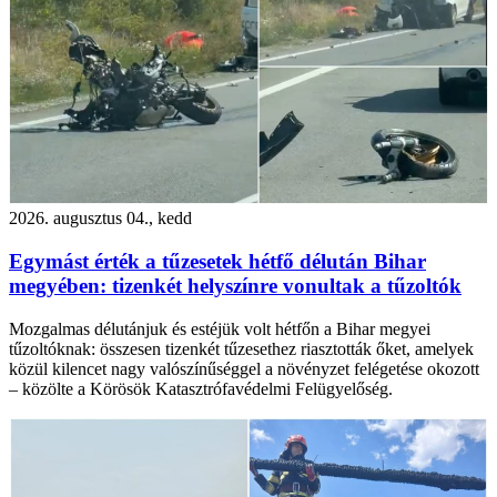
2026. augusztus 04., kedd
Egymást érték a tűzesetek hétfő délután Bihar
megyében: tizenkét helyszínre vonultak a tűzoltók
Mozgalmas délutánjuk és estéjük volt hétfőn a Bihar megyei
tűzoltóknak: összesen tizenkét tűzesethez riasztották őket, amelyek
közül kilencet nagy valószínűséggel a növényzet felégetése okozott
– közölte a Körösök Katasztrófavédelmi Felügyelőség.