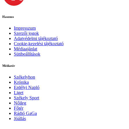
Hasznos
Impresszum
Szerzői jogok
Adatvédelmi tájékoztató
Cookie-kezelési tájékoztató
Médiaajánlat
Sütibeállítások
Médiatér
Székelyhon
Krónika
Erdélyi Napló
Liget
Székely Sport
Nőileg
Főtér
Rádió GaGa
Jóállás