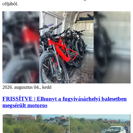
céljából.
2026. augusztus 04., kedd
FRISSÍTVE | Elhunyt a fugyivásárhelyi balesetben
megsérült motoros