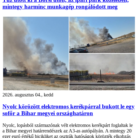
mintegy harminc munkagép rongálódott meg
2026. augusztus 04., kedd
Nyolc körözött elektromos kerékpárral bukott le egy
sofőr a Bihar megyei országhatáron
Nyolc, lopásból származónak vélt elektromos kerékpárt foglaltak le
a Bihar megyei határrendészek az A3-as autópályán. A mintegy 20
ezer euró értékű bicikliket az osztrák hatóságok körözték elkobzás