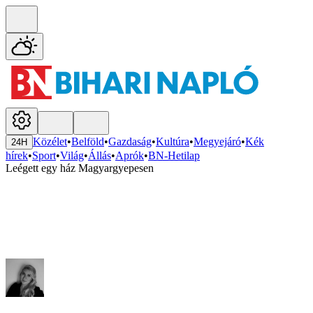
Közélet
•
Belföld
•
Gazdaság
•
Kultúra
•
Megyejáró
•
Kék
24H
hírek
•
Sport
•
Világ
•
Állás
•
Aprók
•
BN-Hetilap
Leégett egy ház Magyargyepesen