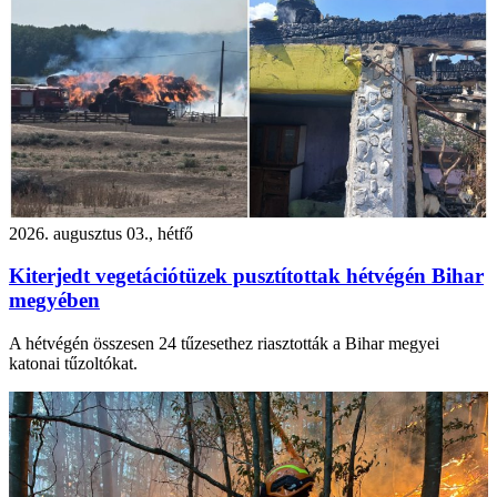
2026. augusztus 03., hétfő
Kiterjedt vegetációtüzek pusztítottak hétvégén Bihar
megyében
A hétvégén összesen 24 tűzesethez riasztották a Bihar megyei
katonai tűzoltókat.