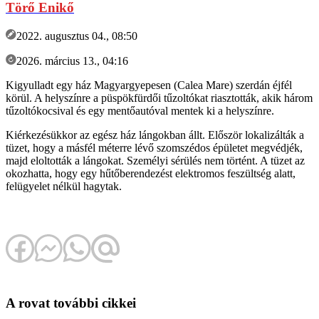
Törő Enikő
2022. augusztus 04., 08:50
2026. március 13., 04:16
Kigyulladt egy ház Magyargyepesen (Calea Mare) szerdán éjfél
körül. A helyszínre a püspökfürdői tűzoltókat riasztották, akik három
tűzoltókocsival és egy mentőautóval mentek ki a helyszínre.
Kiérkezésükkor az egész ház lángokban állt. Először lokalizálták a
tüzet, hogy a másfél méterre lévő szomszédos épületet megvédjék,
majd eloltották a lángokat. Személyi sérülés nem történt. A tüzet az
okozhatta, hogy egy hűtőberendezést elektromos feszültség alatt,
felügyelet nélkül hagytak.
A rovat további cikkei