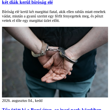
két diák kerül bíróság elé
Bíróság elé kerül két margittai fiatal, akik ellen rablás miatt emeltek
vádat, miután a gyanú szerint egy férfit fenyegettek meg, és pénzt
vettek el tőle egy margittai üzlet előtt.
2026. augusztus 04., kedd
Tűz ütött ki a Borsi úton, az ipari park közelében,