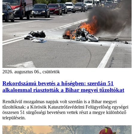
2026. augusztus 06., csütörtök
Rekordszámú bevetés a hőségben: szerdán 51
alkalommal riasztották a Bihar megyei tűzoltókat
Rendkívül mozgalmas napjuk volt szerdán is a Bihar megyei
tűzoltóknak: a Körösök Katasztrófavédelmi Felügyelőség egységei
összesen 51 sürgősségi bevetésen vettek részt a megye különböző
településein.