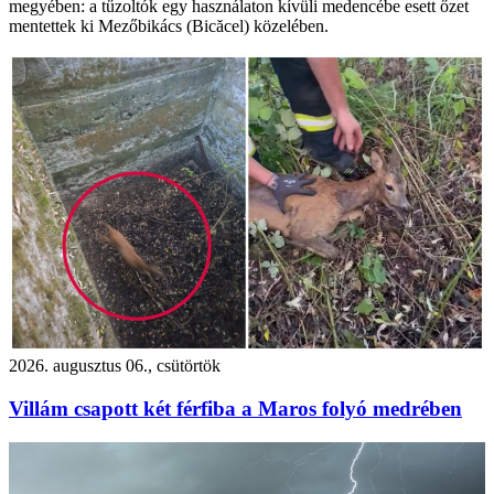
megyében: a tűzoltók egy használaton kívüli medencébe esett őzet
mentettek ki Mezőbikács (Bicăcel) közelében.
2026. augusztus 06., csütörtök
Villám csapott két férfiba a Maros folyó medrében