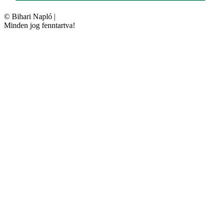
©
Bihari Napló
|
Minden jog fenntartva!