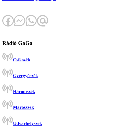
Rádió GaGa
Csíkszék
Gyergyószék
Háromszék
Marosszék
Udvarhelyszék