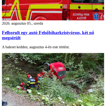
2026. augusztus 05., szerda
Felborult egy autó Felsőbiharkristyóron, két nő
megsérült
A baleset kedden, augusztus 4-én este történt.