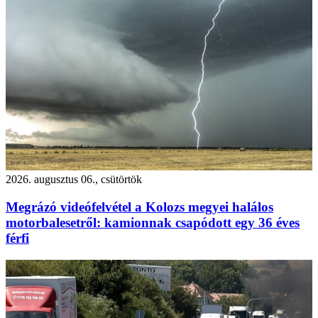
2026. augusztus 06., csütörtök
Megrázó videófelvétel a Kolozs megyei halálos
motorbalesetről: kamionnak csapódott egy 36 éves
férfi