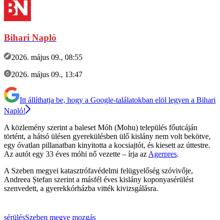
Bihari Napló
2026. május 09., 08:55
2026. május 09., 13:47
Itt állíthatja be, hogy a Google-találatokban elöl legyen a Bihari
Napló!
A közlemény szerint a baleset Móh (Mohu) település főutcáján
történt, a hátsó ülésen gyerekülésben ülő kislány nem volt bekötve,
egy óvatlan pillanatban kinyitotta a kocsiajtót, és kiesett az úttestre.
Az autót egy 33 éves móhi nő vezette – írja az
Agerpres
.
A Szeben megyei katasztrófavédelmi felügyelőség szóvivője,
Andreea Ștefan szerint a másfél éves kislány koponyasérülést
szenvedett, a gyerekkórházba vitték kivizsgálásra.
sérülés
Szeben megye
mozgás