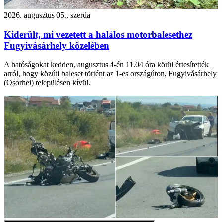
2026. augusztus 05., szerda
Kiderült, mi vezetett a halálos motorbalesethez
Fugyivásárhely közelében
A hatóságokat kedden, augusztus 4-én 11.04 óra körül értesítették
arról, hogy közúti baleset történt az 1-es országúton, Fugyivásárhely
(Oșorhei) településen kívül.