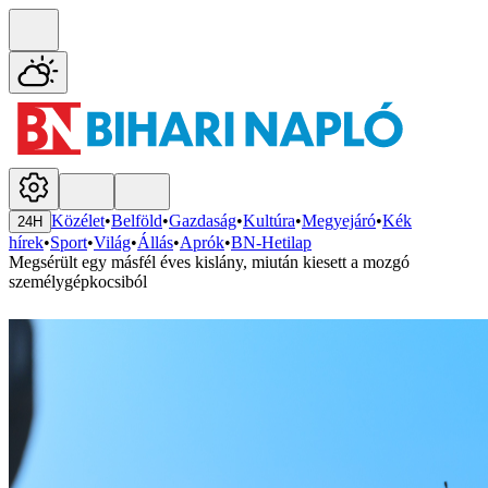
Közélet
•
Belföld
•
Gazdaság
•
Kultúra
•
Megyejáró
•
Kék
24H
hírek
•
Sport
•
Világ
•
Állás
•
Aprók
•
BN-Hetilap
Megsérült egy másfél éves kislány, miután kiesett a mozgó
személygépkocsiból