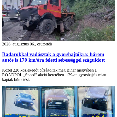
2026. augusztus 06., csütörtök
Radarokkal vadásztak a gyorshajtókra: három
autós is 170 km/óra feletti sebességgel száguldott
Közel 220 közlekedőt bírságoltak meg Bihar megyében a
ROADPOL „Speed” akció keretében. 129-en gyorshajtás miatt
kaptak büntetést.