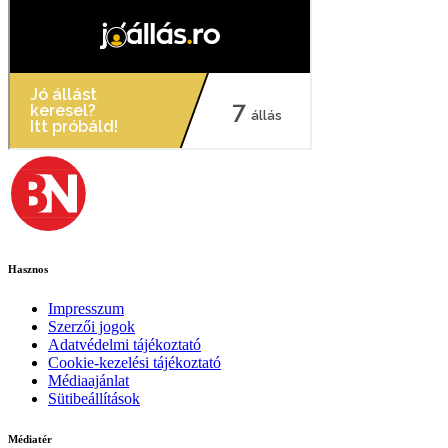
Hasznos
Impresszum
Szerzői jogok
Adatvédelmi tájékoztató
Cookie-kezelési tájékoztató
Médiaajánlat
Sütibeállítások
Médiatér