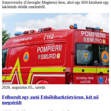
Sztaroveszky (Gheorghe Magheru) úton, ahol egy férfi kizuhant egy
lakótömb ötödik emeletéről.
2026. augusztus 05., szerda
Felborult egy autó Felsőbiharkristyóron, két nő
megsérült