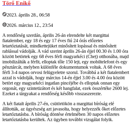
Törő Enikő
2023. április 28., 06:58
2026. március 12., 23:54
A rendőrség szerdán, április 26-án elrendelte két margittai
fiatalember, egy 18 és egy 17 éves fiú 24 órás előzetes
letartóztatását, mindkettejüket minősített lopással és minősített
rablással vádolják. A vád szerint április 26-án éjjel 00.30 és 1.00 óra
között betörtek egy 68 éves férfi magyarkéci (Cheț) otthonába, majd
imobilizálták a férfit, elloptak tőle 150 lejt, egy mobiltelefont és egy
pénztárcát, melyben különféle dokumentumok voltak. A 68 éves
férfi 3-4 napos orvosi felügyeletre szorul. Továbbá a két fiatalembert
azzal is vádolják, hogy március 14-én éjjel 3.00 és 4.00 óra között
betört egy magyarkéci ingatlan pincéjébe és elloptak onnan egy
orgonát, egy szintetizátort és két hangfalat, ezek összértéke 2600 lej.
Ezeket a tárgyakat a rendőrség később visszaszerezte.
A két fiatalt április 27-én, csütörtökön a margittai bíróság elé
állították, az ügyészség azt javasolta, hogy helyezzék őket előzetes
letartóztatásba. A bíróság döntése értelmében 30 napos előzetes
letartóztatásba kerültek. Az ügyben további vizsgálat folyik.