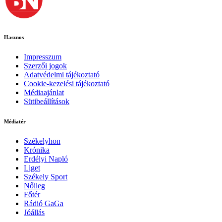
Hasznos
Impresszum
Szerzői jogok
Adatvédelmi tájékoztató
Cookie-kezelési tájékoztató
Médiaajánlat
Sütibeállítások
Médiatér
Székelyhon
Krónika
Erdélyi Napló
Liget
Székely Sport
Nőileg
Főtér
Rádió GaGa
Jóállás