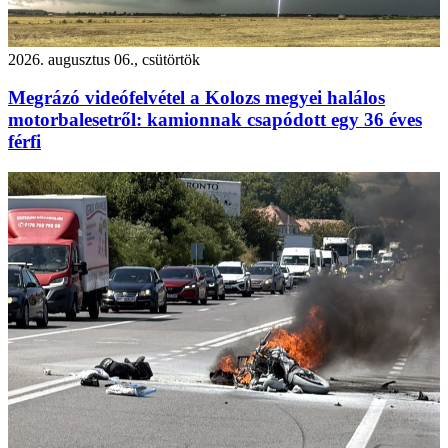
2026. augusztus 06., csütörtök
Megrázó videófelvétel a Kolozs megyei halálos
motorbalesetről: kamionnak csapódott egy 36 éves
férfi