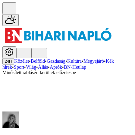
Közélet
•
Belföld
•
Gazdaság
•
Kultúra
•
Megyejáró
•
Kék
24H
hírek
•
Sport
•
Világ
•
Állás
•
Aprók
•
BN-Hetilap
Minősített rablásért kerültek előzetesbe