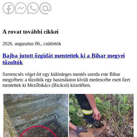
A rovat további cikkei
2026. augusztus 06., csütörtök
Bajba jutott őzgidát mentettek ki a Bihar megyei
tűzoltók
Szerencsés véget ért egy különleges mentés szerda este Bihar
megyében: a tűzoltók egy használaton kívüli medencébe esett őzet
mentettek ki Mezőbikács (Bicăcel) közelében.