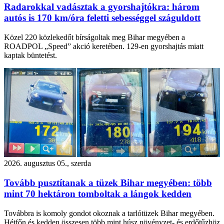
Radarokkal vadásztak a gyorshajtókra: három
autós is 170 km/óra feletti sebességgel száguldott
Közel 220 közlekedőt bírságoltak meg Bihar megyében a
ROADPOL „Speed” akció keretében. 129-en gyorshajtás miatt
kaptak büntetést.
2026. augusztus 05., szerda
Tovább pusztítanak a tüzek Bihar megyében: több
mint 70 hektáron tomboltak a lángok kedden
Továbbra is komoly gondot okoznak a tarlótüzek Bihar megyében.
Hétfőn és kedden összesen több mint húsz növényzet- és erdőtűzhöz