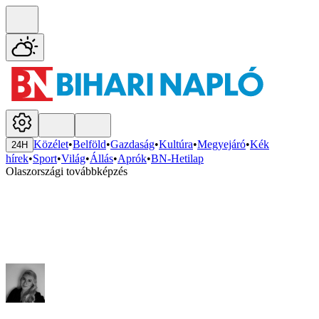
Közélet
•
Belföld
•
Gazdaság
•
Kultúra
•
Megyejáró
•
Kék
24H
hírek
•
Sport
•
Világ
•
Állás
•
Aprók
•
BN-Hetilap
Olaszországi továbbképzés