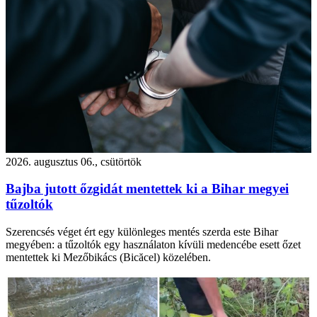
2026. augusztus 06., csütörtök
Bajba jutott őzgidát mentettek ki a Bihar megyei
tűzoltók
Szerencsés véget ért egy különleges mentés szerda este Bihar
megyében: a tűzoltók egy használaton kívüli medencébe esett őzet
mentettek ki Mezőbikács (Bicăcel) közelében.