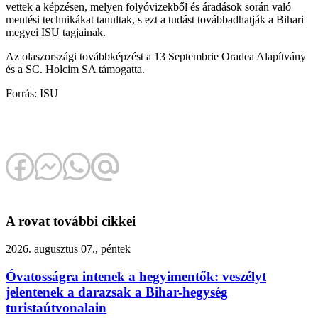
vettek a képzésen, melyen folyóvizekből és áradások során való
mentési technikákat tanultak, s ezt a tudást továbbadhatják a Bihari
megyei ISU tagjainak.
Az olaszországi továbbképzést a 13 Septembrie Oradea Alapítvány
és a SC. Holcim SA támogatta.
Forrás: ISU
A rovat további cikkei
2026. augusztus 07., péntek
Óvatosságra intenek a hegyimentők: veszélyt
jelentenek a darazsak a Bihar-hegység
turistaútvonalain