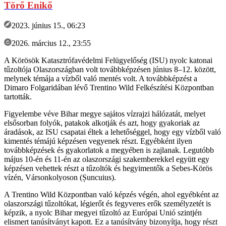
Törő Enikő
2023. június 15., 06:23
2026. március 12., 23:55
A Körösök Katasztrófavédelmi Felügyelőség (ISU) nyolc katonai
tűzoltója Olaszországban volt továbbképzésen június 8–12. között,
melynek témája a vízből való mentés volt. A továbbképzést a
Dimaro Folgaridában lévő Trentino Wild Felkészítési Központban
tartották.
Figyelembe véve Bihar megye sajátos vízrajzi hálózatát, melyet
elsősorban folyók, patakok alkotják és azt, hogy gyakoriak az
áradások, az ISU csapatai éltek a lehetőséggel, hogy egy vízből való
kimentés témájú képzésen vegyenek részt. Egyébként ilyen
továbbképzések és gyakorlatok a megyében is zajlanak. Legutóbb
május 10-én és 11-én az olaszországi szakemberekkel együtt egy
képzésen vehettek részt a tűzoltók és hegyimentők a Sebes-Körös
vízén, Vársonkolyoson (Șuncuius).
A Trentino Wild Központban való képzés végén, ahol egyébként az
olaszországi tűzoltókat, légierőt és fegyveres erők személyzetét is
képzik, a nyolc Bihar megyei tűzoltó az Európai Unió szintjén
elismert tanúsítványt kapott. Ez a tanúsítvány bizonyítja, hogy részt