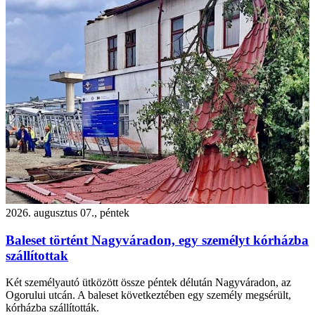
2026. augusztus 07., péntek
Baleset történt Nagyváradon, egy személyt kórházba
szállítottak
Két személyautó ütközött össze péntek délután Nagyváradon, az
Ogorului utcán. A baleset következtében egy személy megsérült,
kórházba szállították.