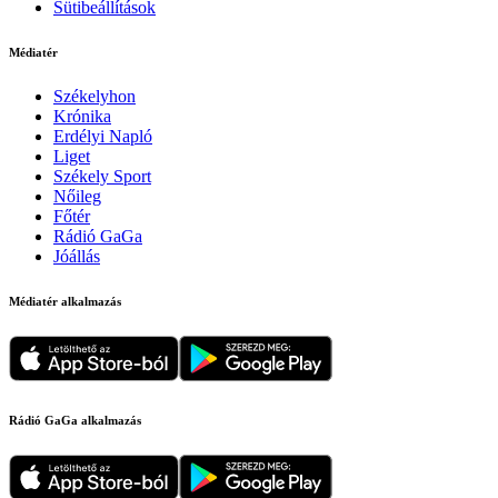
Sütibeállítások
Médiatér
Székelyhon
Krónika
Erdélyi Napló
Liget
Székely Sport
Nőileg
Főtér
Rádió GaGa
Jóállás
Médiatér alkalmazás
Rádió GaGa alkalmazás