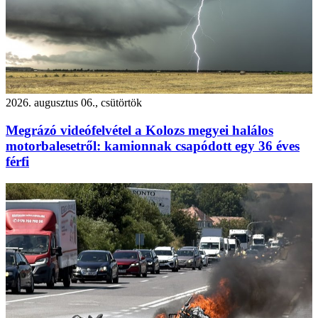
2026. augusztus 06., csütörtök
Megrázó videófelvétel a Kolozs megyei halálos
motorbalesetről: kamionnak csapódott egy 36 éves
férfi