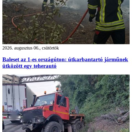
2026. augusztus 06., csütörtök
Baleset az 1-es országúton: útkarbantartó járműnek
ütközött egy teherautó