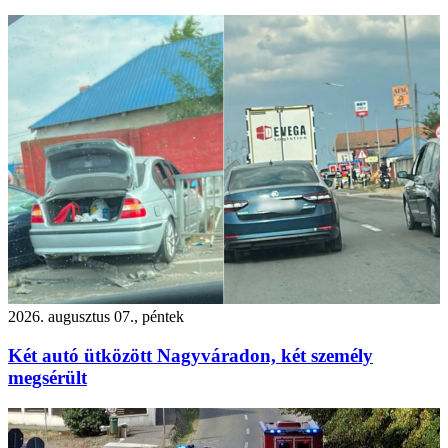
2026. augusztus 07., péntek
Két autó ütközött Nagyváradon, két személy
megsérült