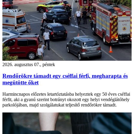
2026. augusztus 07., péntek
Rendőrökre támadt egy cséffai férfi, megharapta és
megütötte őket
Harmincnapos előzetes letartóztatásba helyeztek egy 50 éves cséffai
férfit, aki a gyanú szerint botrányt okozott egy helyi vendéglátóhely
parkolójában, majd szolgálatukat teljesítő rendőrökre támadt.