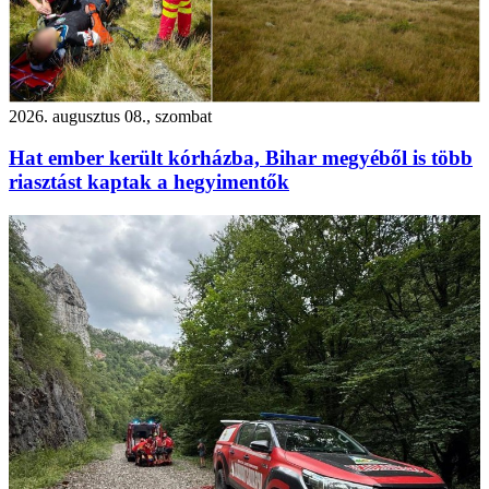
2026. augusztus 08., szombat
Hat ember került kórházba, Bihar megyéből is több
riasztást kaptak a hegyimentők