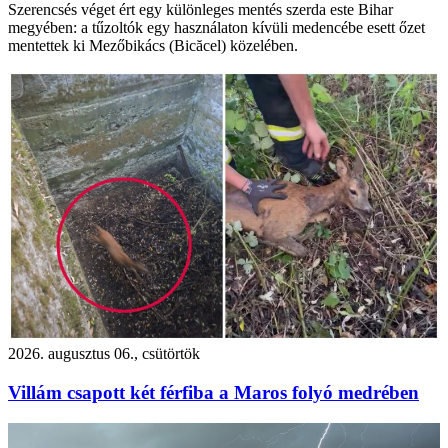
Szerencsés véget ért egy különleges mentés szerda este Bihar
megyében: a tűzoltók egy használaton kívüli medencébe esett őzet
mentettek ki Mezőbikács (Bicăcel) közelében.
2026. augusztus 06., csütörtök
Villám csapott két férfiba a Maros folyó medrében