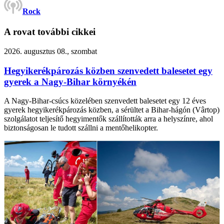
Rock
A rovat további cikkei
2026. augusztus 08., szombat
Hegyikerékpározás közben szenvedett balesetet egy
gyerek a Nagy-Bihar környékén
A Nagy-Bihar-csúcs közelében szenvedett balesetet egy 12 éves
gyerek hegyikerékpározás közben, a sérültet a Bihar-hágón (Vârtop)
szolgálatot teljesítő hegyimentők szállították arra a helyszínre, ahol
biztonságosan le tudott szállni a mentőhelikopter.