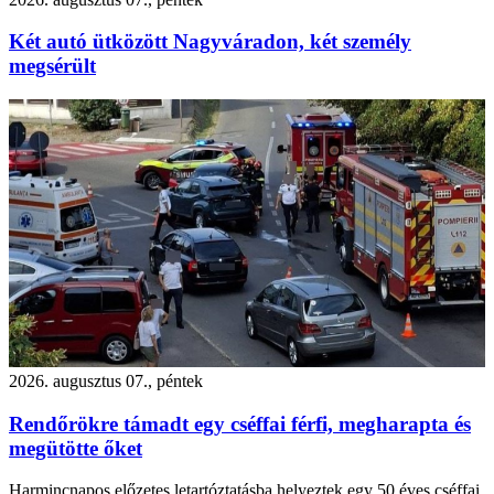
Két autó ütközött Nagyváradon, két személy
megsérült
2026. augusztus 07., péntek
Rendőrökre támadt egy cséffai férfi, megharapta és
megütötte őket
Harmincnapos előzetes letartóztatásba helyeztek egy 50 éves cséffai