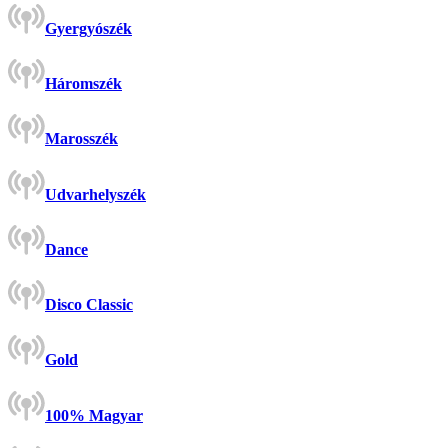
Gyergyószék
Háromszék
Marosszék
Udvarhelyszék
Dance
Disco Classic
Gold
100% Magyar