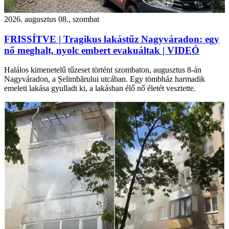
2026. augusztus 08., szombat
FRISSÍTVE | Tragikus lakástűz Nagyváradon: egy
nő meghalt, nyolc embert evakuáltak | VIDEÓ
Halálos kimenetelű tűzeset történt szombaton, augusztus 8-án
Nagyváradon, a Șelimbărului utcában. Egy tömbház harmadik
emeleti lakása gyulladt ki, a lakásban élő nő életét vesztette.