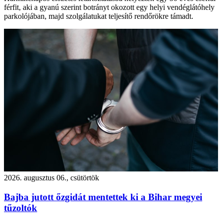
férfit, aki a gyanú szerint botrányt okozott egy helyi vendéglátóhely
parkolójában, majd szolgálatukat teljesítő rendőrökre támadt.
2026. augusztus 06., csütörtök
Bajba jutott őzgidát mentettek ki a Bihar megyei
tűzoltók