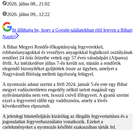
2026. július 08., 21:02
2026. július 09., 12:22
Itt állíthatja be, hogy a Google-találatokban elöl legyen a Bihari
Napló!
A Bihar Megyei Rendőr-főkapitányság fegyverekkel,
robbanóanyagokkal és veszélyes anyagokkal foglalkozó osztályának
rendőrei 24 órás őrizetbe vettek egy 57 éves váradalpári (Alparea)
férfit. Az intézkedésre július 7-én került sor, miután a rendőrök
elegendő bizonyítékot gyűjtöttek össze az ügyben, amelyet a
Nagyváradi Bíróság melletti ügyészség felügyel.
A nyomozás adatai szerint a férfi 2024. január 5-én este egy Bihar
megyei vadászterületen engedély nélkül tartott magánál egy
nyilvántartásba nem vett, hosszú csövű lőfegyvert. A gyanú szerint
ezzel a fegyverrel rálőtt egy vaddisznóra, amely a lövés
következtében elpusztult.
A jelenlegi büntetőeljárás kizárólag az illegális fegyvertartásra és a
jogosulatlan fegyverhasználatra vonatkozik. Ezeket a
cselekményeket a nyomozás későbbi szakaszában tárták fel.