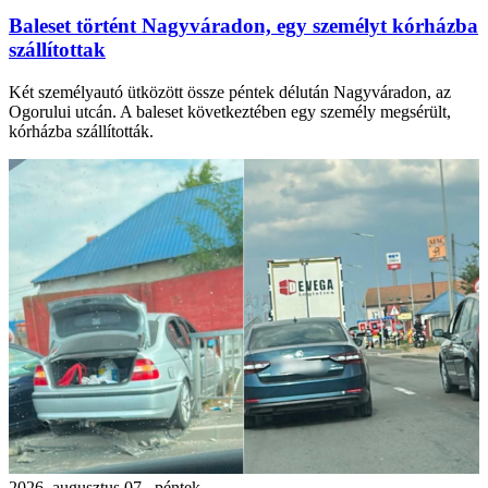
Baleset történt Nagyváradon, egy személyt kórházba
szállítottak
Két személyautó ütközött össze péntek délután Nagyváradon, az
Ogorului utcán. A baleset következtében egy személy megsérült,
kórházba szállították.
2026. augusztus 07., péntek