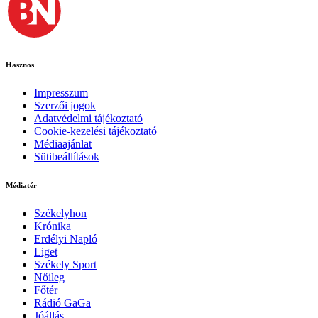
Hasznos
Impresszum
Szerzői jogok
Adatvédelmi tájékoztató
Cookie-kezelési tájékoztató
Médiaajánlat
Sütibeállítások
Médiatér
Székelyhon
Krónika
Erdélyi Napló
Liget
Székely Sport
Nőileg
Főtér
Rádió GaGa
Jóállás