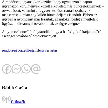
A rendőrség ugyanakkor közölte, hogy ugyanazon a napon,
ugyanazon körülmények között elkövetett más bűncselekmények –
orvvadászat, valamint a fegyver- és lőszertartási szabályok
megsértése – miatt egy külön büntetőeljárás is indult. Ebben az
ügyben a nyomozást már lezárták, az iratokat pedig a megfelelő
ügyészi indítvánnyal továbbították az ügyészségnek.
A nyomozás tovább folytatódik, hogy a hatóságok feltárják a férfi
esetleges további bűncselekményeit.
rendőrség
őrizet
illegális
fegyvertartás
Rádió GaGa
Csíkszék