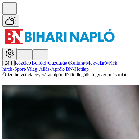
Közélet
•
Belföld
•
Gazdaság
•
Kultúra
•
Megyejáró
•
Kék
24H
hírek
•
Sport
•
Világ
•
Állás
•
Aprók
•
BN-Hetilap
Őrizetbe vettek egy váradalpári férfit illegális fegyvertartás miatt