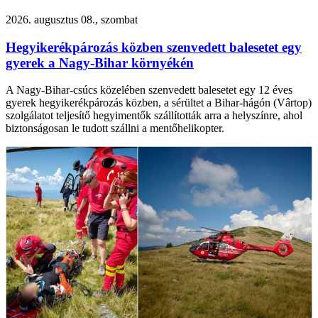
2026. augusztus 08., szombat
Hegyikerékpározás közben szenvedett balesetet egy
gyerek a Nagy-Bihar környékén
A Nagy-Bihar-csúcs közelében szenvedett balesetet egy 12 éves
gyerek hegyikerékpározás közben, a sérültet a Bihar-hágón (Vârtop)
szolgálatot teljesítő hegyimentők szállították arra a helyszínre, ahol
biztonságosan le tudott szállni a mentőhelikopter.