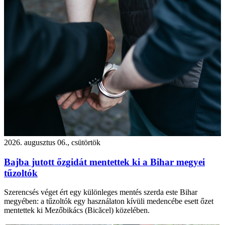
2026. augusztus 06., csütörtök
Bajba jutott őzgidát mentettek ki a Bihar megyei
tűzoltók
Szerencsés véget ért egy különleges mentés szerda este Bihar
megyében: a tűzoltók egy használaton kívüli medencébe esett őzet
mentettek ki Mezőbikács (Bicăcel) közelében.