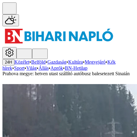
Közélet
•
Belföld
•
Gazdaság
•
Kultúra
•
Megyejáró
•
Kék
24H
hírek
•
Sport
•
Világ
•
Állás
•
Aprók
•
BN-Hetilap
Prahova megye: hetven utast szállító autóbusz balesetezett Sinaián