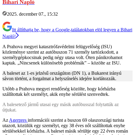
Bihari Napló
2025. december 07., 15:32
Itt állíthatja be, hogy a Google-találatokban elöl legyen a Bihari
Napló!
A Prahova megyei katasztrófavédelmi felügyelőség (ISU)
közleménye szerint az autóbuszon 71 személy tartózkodott, a
személygépkocsinak pedig négy utasa volt. Öten pánikrohamot
kaptak. „Nincsenek különösebb problémák” – közölte az ISU.
A baleset az 1-es jelzésű országúton (DN 1), a Bukarest irányú
sávon történt, a forgalmat a helyszínelés idejére korlátozzák.
Utóbb a Prahova megyei rendőrség közölte, hogy kórházba
szállítottak két személyt, akik enyhe sérülést szenvedtek.
A balesetező jármű utasai egy másik autóbusszal folytatták az
útjukat.
Az
Agerpres
információi szerint a buszon 69 olaszországi turista
utazott, közülük egy személyt, egy 38 éves nőt szállítottak enyhe
sérülésekkel kórházba. A baleset másik sérültje egy 22 éves román