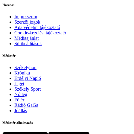
Hasznos
Impresszum
Szerzői jogok
Adatvédelmi tájékoztató
Cookie-kezelési tájékoztató
Médiaajánlat
Sütibeállítások
Médiatér
Székelyhon
Krónika
Erdélyi Napló
Liget
Székely Sport
Nőileg
Főtér
Rádió GaGa
Jóállás
Médiatér alkalmazás