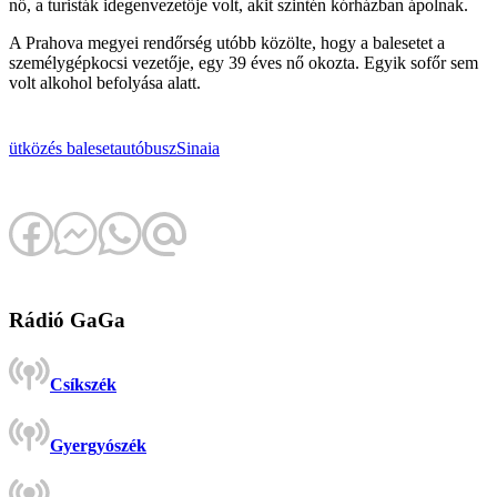
nő, a turisták idegenvezetője volt, akit szintén kórházban ápolnak.
A Prahova megyei rendőrség utóbb közölte, hogy a balesetet a
személygépkocsi vezetője, egy 39 éves nő okozta. Egyik sofőr sem
volt alkohol befolyása alatt.
ütközés
baleset
autóbusz
Sinaia
Rádió GaGa
Csíkszék
Gyergyószék