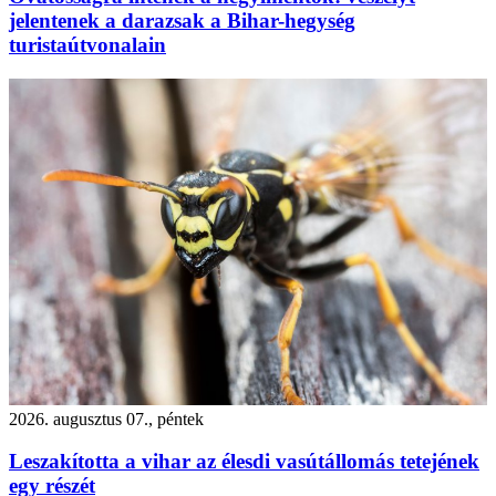
jelentenek a darazsak a Bihar-hegység
turistaútvonalain
2026. augusztus 07., péntek
Leszakította a vihar az élesdi vasútállomás tetejének
egy részét