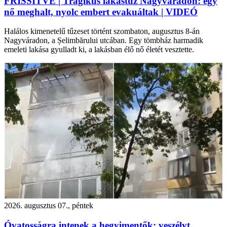
FRISSÍTVE | Tragikus lakástűz Nagyváradon: egy
nő meghalt, nyolc embert evakuáltak | VIDEÓ
Halálos kimenetelű tűzeset történt szombaton, augusztus 8-án
Nagyváradon, a Șelimbărului utcában. Egy tömbház harmadik
emeleti lakása gyulladt ki, a lakásban élő nő életét vesztette.
2026. augusztus 07., péntek
Óvatosságra intenek a hegyimentők: veszélyt