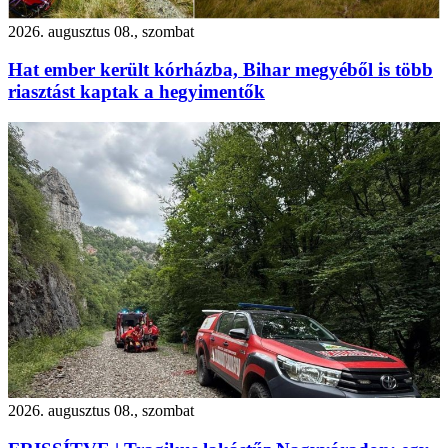
2026. augusztus 08., szombat
Hat ember került kórházba, Bihar megyéből is több
riasztást kaptak a hegyimentők
2026. augusztus 08., szombat