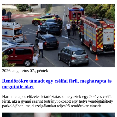
2026. augusztus 07., péntek
Rendőrökre támadt egy cséffai férfi, megharapta és
megütötte őket
Harmincnapos előzetes letartóztatásba helyeztek egy 50 éves cséffai
férfit, aki a gyanú szerint botrányt okozott egy helyi vendéglátóhely
parkolójában, majd szolgálatukat teljesítő rendőrökre támadt.