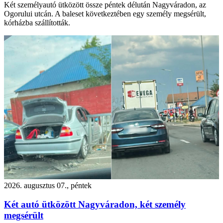
Két személyautó ütközött össze péntek délután Nagyváradon, az
Ogorului utcán. A baleset következtében egy személy megsérült,
kórházba szállították.
2026. augusztus 07., péntek
Két autó ütközött Nagyváradon, két személy
megsérült