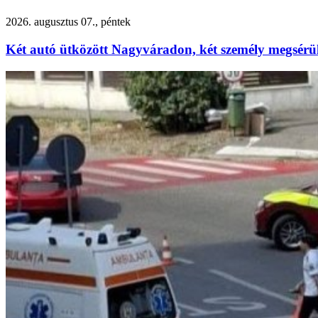
2026. augusztus 07., péntek
Két autó ütközött Nagyváradon, két személy megsérü