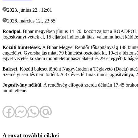
2023. június 22., 12:01
2026. március 12., 23:55
Roadpol.
Bihar megyében június 14–20. között zajlott a ROADPOL Al
jogosítványt vettek el, 15 eljárást indítottak ittas, valamint hetet kábít
Közúti büntetések.
A Bihar Megyei Rendőr-főkapitányság 148 büntetés
engedélyt. Gyorshajtás miatt 79 büntetést osztottak ki, 19-et a biztons
egyet vezetés közbeni mobiltelefonhasználatért és 29-et egyéb kihágá
Baleset.
Közúti baleset történt Nagyváradon a Téglavető (Dacia) utcá
Személyi sérülés nem történt. A 37 éves férfinak nincs jogosítványa, 2
Jogosítvány nélkül.
A rendőrség elfogott szerda délután 17.45 órakor 
indult ellene.
A rovat további cikkei