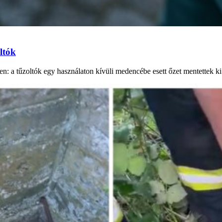
ltók
n: a tűzoltók egy használaton kívüli medencébe esett őzet mentettek k