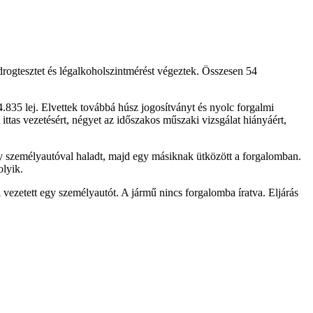
ogtesztet és légalkoholszintmérést végeztek. Összesen 54
.835 lej. Elvettek továbbá húsz jogosítványt és nyolc forgalmi
 ittas vezetésért, négyet az időszakos műszaki vizsgálat hiányáért,
y személyautóval haladt, majd egy másiknak ütközött a forgalomban.
olyik.
l vezetett egy személyautót. A jármű nincs forgalomba íratva. Eljárás