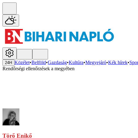
Közélet
•
Belföld
•
Gazdaság
•
Kultúra
•
Megyejáró
•
Kék hírek
•
Spor
24H
Rendőrségi ellenőrzések a megyében
Törő Enikő