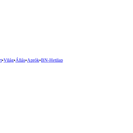
t
•
Világ
•
Állás
•
Aprók
•
BN-Hetilap