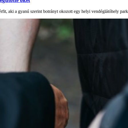
egütötte őket
rfit, aki a gyanú szerint botrányt okozott egy helyi vendéglátóhely park