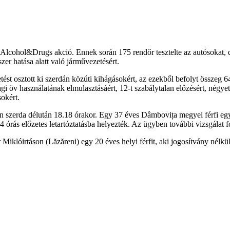
cohol&Drugs akció. Ennek során 175 rendőr tesztelte az autósokat, dr
ószer hatása alatt való járművezetésért.
t osztott ki szerdán közúti kihágásokért, az ezekből befolyt összeg 64
ági öv használatának elmulasztásáért, 12-t szabálytalan előzésért, négyet
sokért.
n szerda délután 18.18 órakor. Egy 37 éves Dâmbovița megyei férfi eg
4 órás előzetes letartóztatásba helyezték. Az ügyben további vizsgálat f
Miklóirtáson (Lăzăreni) egy 20 éves helyi férfit, aki jogosítvány nélkü