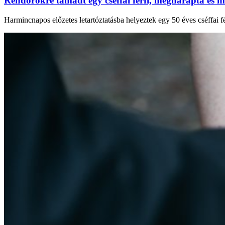
Rendőrökre támadt egy cséffai férfi, megharapta és m
Harmincnapos előzetes letartóztatásba helyeztek egy 50 éves cséffai fé