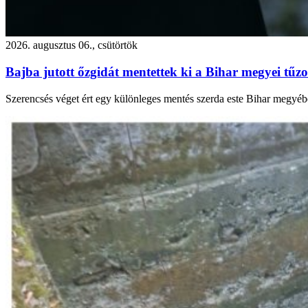
2026. augusztus 06., csütörtök
Bajba jutott őzgidát mentettek ki a Bihar megyei tűzo
Szerencsés véget ért egy különleges mentés szerda este Bihar megyébe