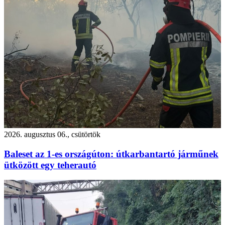
2026. augusztus 06., csütörtök
Baleset az 1-es országúton: útkarbantartó járműnek
ütközött egy teherautó