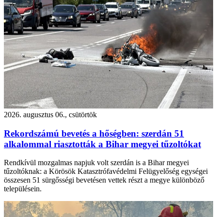
2026. augusztus 06., csütörtök
Rekordszámú bevetés a hőségben: szerdán 51
alkalommal riasztották a Bihar megyei tűzoltókat
Rendkívül mozgalmas napjuk volt szerdán is a Bihar megyei
tűzoltóknak: a Körösök Katasztrófavédelmi Felügyelőség egységei
összesen 51 sürgősségi bevetésen vettek részt a megye különböző
településein.