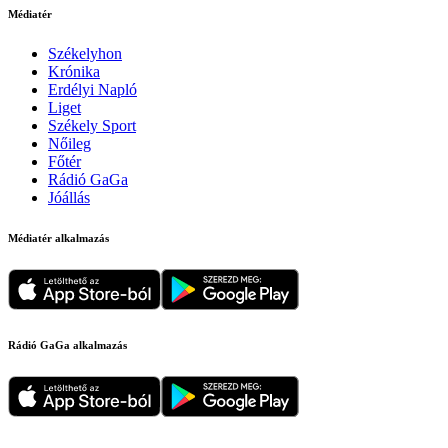
Médiatér
Székelyhon
Krónika
Erdélyi Napló
Liget
Székely Sport
Nőileg
Főtér
Rádió GaGa
Jóállás
Médiatér alkalmazás
Rádió GaGa alkalmazás