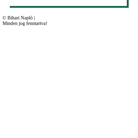
©
Bihari Napló
|
Minden jog fenntartva!