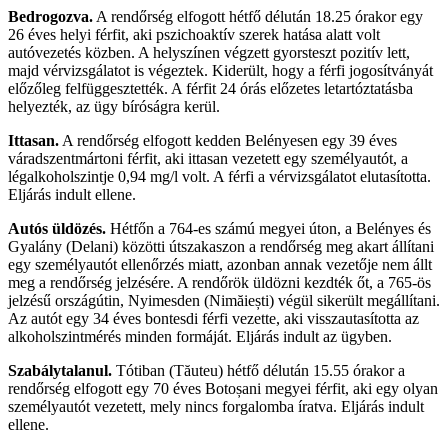
Bedrogozva.
A rendőrség elfogott hétfő délután 18.25 órakor egy
26 éves helyi férfit, aki pszichoaktív szerek hatása alatt volt
autóvezetés közben. A helyszínen végzett gyorsteszt pozitív lett,
majd vérvizsgálatot is végeztek. Kiderült, hogy a férfi jogosítványát
előzőleg felfüggesztették. A férfit 24 órás előzetes letartóztatásba
helyezték, az ügy bíróságra kerül.
Ittasan.
A rendőrség elfogott kedden Belényesen egy 39 éves
váradszentmártoni férfit, aki ittasan vezetett egy személyautót, a
légalkoholszintje 0,94 mg/l volt. A férfi a vérvizsgálatot elutasította.
Eljárás indult ellene.
Autós üldözés.
Hétfőn a 764-es számú megyei úton, a Belényes és
Gyalány (Delani) közötti útszakaszon a rendőrség meg akart állítani
egy személyautót ellenőrzés miatt, azonban annak vezetője nem állt
meg a rendőrség jelzésére. A rendőrök üldözni kezdték őt, a 765-ös
jelzésű országútin, Nyimesden (Nimăiești) végül sikerült megállítani.
Az autót egy 34 éves bontesdi férfi vezette, aki visszautasította az
alkoholszintmérés minden formáját. Eljárás indult az ügyben.
Szabálytalanul.
Tótiban (Tăuteu) hétfő délután 15.55 órakor a
rendőrség elfogott egy 70 éves Botoșani megyei férfit, aki egy olyan
személyautót vezetett, mely nincs forgalomba íratva. Eljárás indult
ellene.