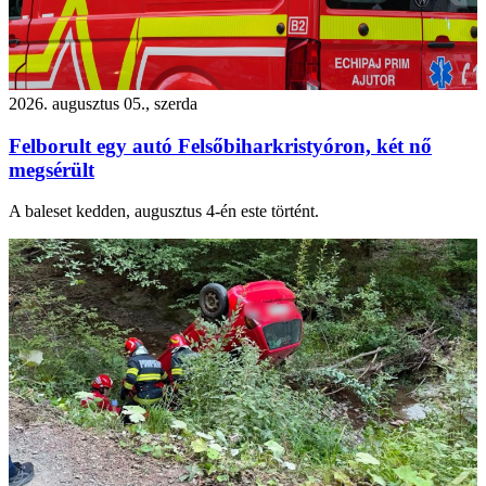
2026. augusztus 05., szerda
Felborult egy autó Felsőbiharkristyóron, két nő
megsérült
A baleset kedden, augusztus 4-én este történt.