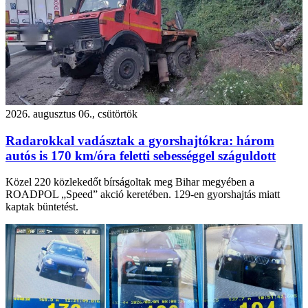
2026. augusztus 06., csütörtök
Radarokkal vadásztak a gyorshajtókra: három
autós is 170 km/óra feletti sebességgel száguldott
Közel 220 közlekedőt bírságoltak meg Bihar megyében a
ROADPOL „Speed” akció keretében. 129-en gyorshajtás miatt
kaptak büntetést.