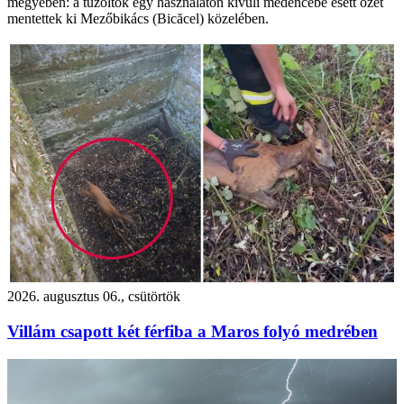
megyében: a tűzoltók egy használaton kívüli medencébe esett őzet
mentettek ki Mezőbikács (Bicăcel) közelében.
2026. augusztus 06., csütörtök
Villám csapott két férfiba a Maros folyó medrében