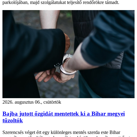
parkolójában, majd szolgálatukat teljesítő rendőrökre támadt.
2026. augusztus 06., csütörtök
Bajba jutott őzgidát mentettek ki a Bihar megyei
tűzoltók
Szerencsés véget ért egy különleges mentés szerda este Bihar