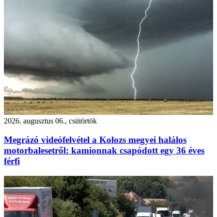
2026. augusztus 06., csütörtök
Megrázó videófelvétel a Kolozs megyei halálos
motorbalesetről: kamionnak csapódott egy 36 éves
férfi