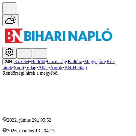
Közélet
•
Belföld
•
Gazdaság
•
Kultúra
•
Megyejáró
•
Kék
24H
hírek
•
Sport
•
Világ
•
Állás
•
Aprók
•
BN-Hetilap
Rendőrségi hírek a megyéből
2022. június 29., 05:52
2026. március 13., 04:15