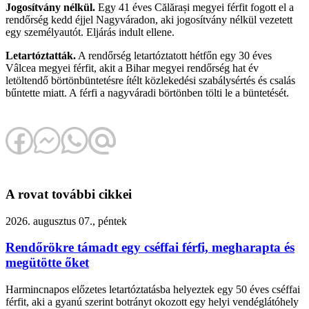
Jogosítvány nélkül.
Egy 41 éves Călărași megyei férfit fogott el a
rendőrség kedd éjjel Nagyváradon, aki jogosítvány nélkül vezetett
egy személyautót. Eljárás indult ellene.
Letartóztatták.
A rendőrség letartóztatott hétfőn egy 30 éves
Vâlcea megyei férfit, akit a Bihar megyei rendőrség hat év
letöltendő börtönbüntetésre ítélt közlekedési szabálysértés és csalás
bűntette miatt. A férfi a nagyváradi börtönben tölti le a büntetését.
A rovat további cikkei
2026. augusztus 07., péntek
Rendőrökre támadt egy cséffai férfi, megharapta és
megütötte őket
Harmincnapos előzetes letartóztatásba helyeztek egy 50 éves cséffai
férfit, aki a gyanú szerint botrányt okozott egy helyi vendéglátóhely