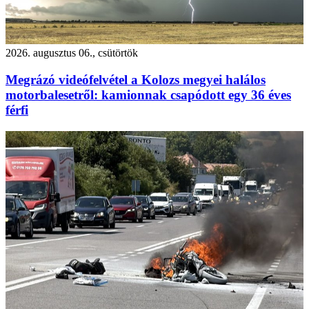
2026. augusztus 06., csütörtök
Megrázó videófelvétel a Kolozs megyei halálos
motorbalesetről: kamionnak csapódott egy 36 éves
férfi