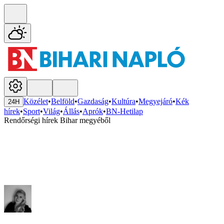
Közélet
•
Belföld
•
Gazdaság
•
Kultúra
•
Megyejáró
•
Kék
24H
hírek
•
Sport
•
Világ
•
Állás
•
Aprók
•
BN-Hetilap
Rendőrségi hírek Bihar megyéből