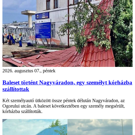
2026. augusztus 07., péntek
Baleset történt Nagyváradon, egy személyt kórházba
szállítottak
Két személyautó ütközött össze péntek délután Nagyváradon, az
Ogorului utcán. A baleset következtében egy személy megsérült,
kórházba szállították.