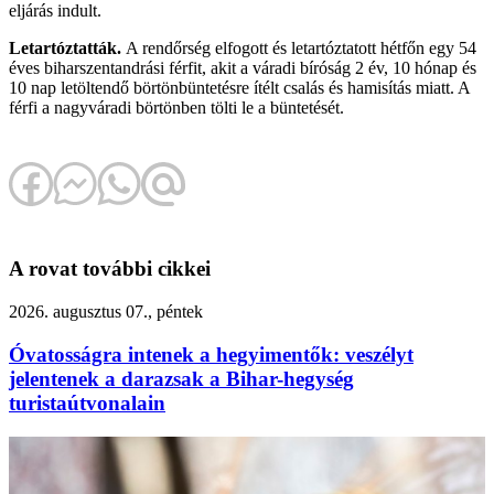
eljárás indult.
Letartóztatták.
A rendőrség elfogott és letartóztatott hétfőn egy 54
éves biharszentandrási férfit, akit a váradi bíróság 2 év, 10 hónap és
10 nap letöltendő börtönbüntetésre ítélt csalás és hamisítás miatt. A
férfi a nagyváradi börtönben tölti le a büntetését.
A rovat további cikkei
2026. augusztus 07., péntek
Óvatosságra intenek a hegyimentők: veszélyt
jelentenek a darazsak a Bihar-hegység
turistaútvonalain