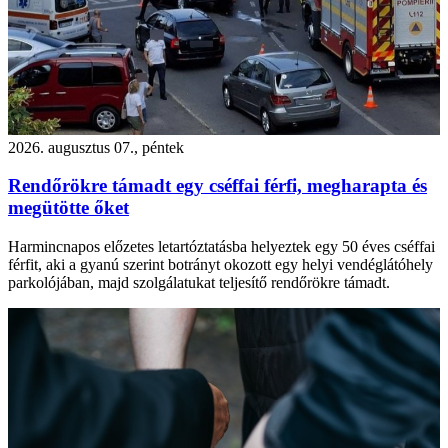
2026. augusztus 07., péntek
Rendőrökre támadt egy cséffai férfi, megharapta és
megütötte őket
Harmincnapos előzetes letartóztatásba helyeztek egy 50 éves cséffai
férfit, aki a gyanú szerint botrányt okozott egy helyi vendéglátóhely
parkolójában, majd szolgálatukat teljesítő rendőrökre támadt.