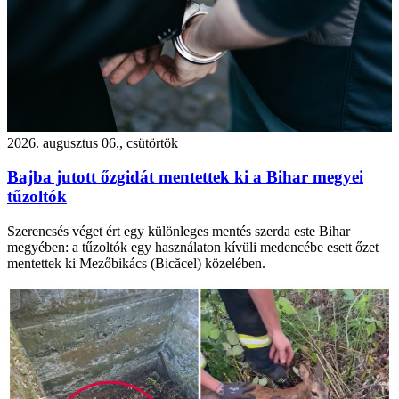
2026. augusztus 06., csütörtök
Bajba jutott őzgidát mentettek ki a Bihar megyei
tűzoltók
Szerencsés véget ért egy különleges mentés szerda este Bihar
megyében: a tűzoltók egy használaton kívüli medencébe esett őzet
mentettek ki Mezőbikács (Bicăcel) közelében.