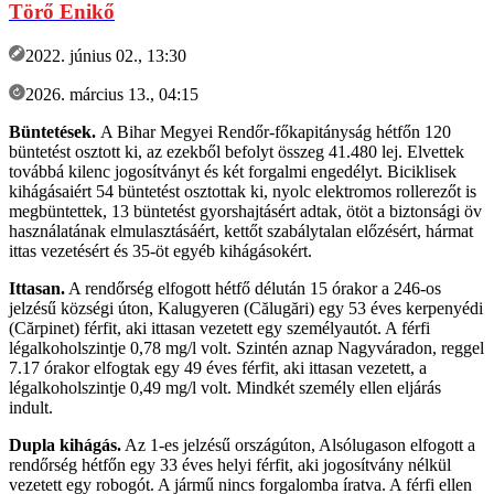
Törő Enikő
2022. június 02., 13:30
2026. március 13., 04:15
Büntetések.
A Bihar Megyei Rendőr-főkapitányság hétfőn 120
büntetést osztott ki, az ezekből befolyt összeg 41.480 lej. Elvettek
továbbá kilenc jogosítványt és két forgalmi engedélyt. Biciklisek
kihágásaiért 54 büntetést osztottak ki, nyolc elektromos rollerezőt is
megbüntettek, 13 büntetést gyorshajtásért adtak, ötöt a biztonsági öv
használatának elmulasztásáért, kettőt szabálytalan előzésért, hármat
ittas vezetésért és 35-öt egyéb kihágásokért.
Ittasan.
A rendőrség elfogott hétfő délután 15 órakor a 246-os
jelzésű községi úton, Kalugyeren (Călugări) egy 53 éves kerpenyédi
(Cărpinet) férfit, aki ittasan vezetett egy személyautót. A férfi
légalkoholszintje 0,78 mg/l volt. Szintén aznap Nagyváradon, reggel
7.17 órakor elfogtak egy 49 éves férfit, aki ittasan vezetett, a
légalkoholszintje 0,49 mg/l volt. Mindkét személy ellen eljárás
indult.
Dupla kihágás.
Az 1-es jelzésű országúton, Alsólugason elfogott a
rendőrség hétfőn egy 33 éves helyi férfit, aki jogosítvány nélkül
vezetett egy robogót. A jármű nincs forgalomba íratva. A férfi ellen