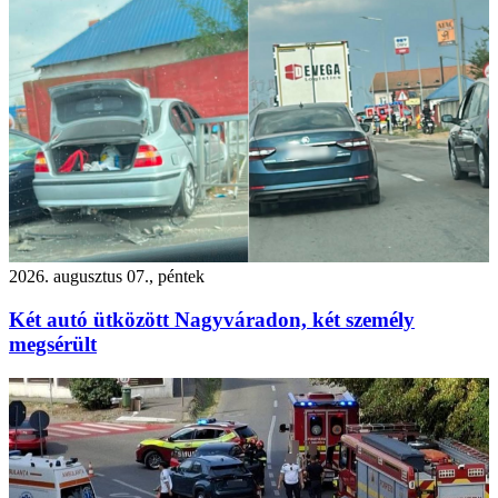
2026. augusztus 07., péntek
Két autó ütközött Nagyváradon, két személy
megsérült