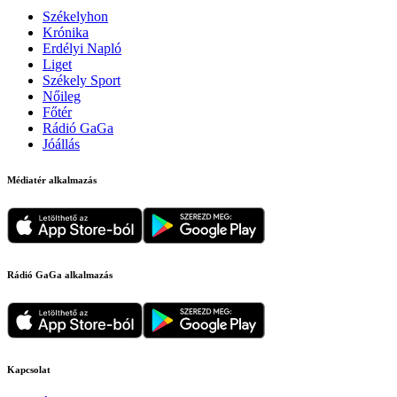
Székelyhon
Krónika
Erdélyi Napló
Liget
Székely Sport
Nőileg
Főtér
Rádió GaGa
Jóállás
Médiatér alkalmazás
Rádió GaGa alkalmazás
Kapcsolat