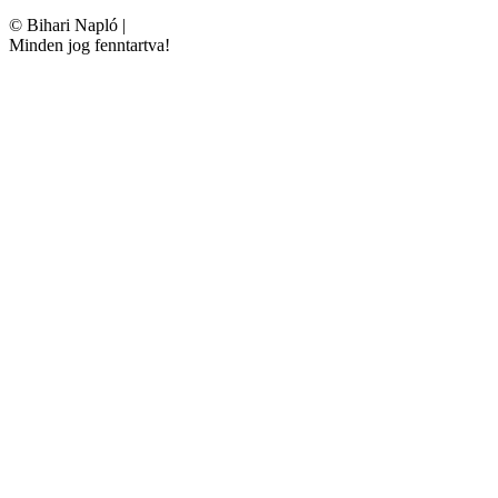
©
Bihari Napló
|
Minden jog fenntartva!