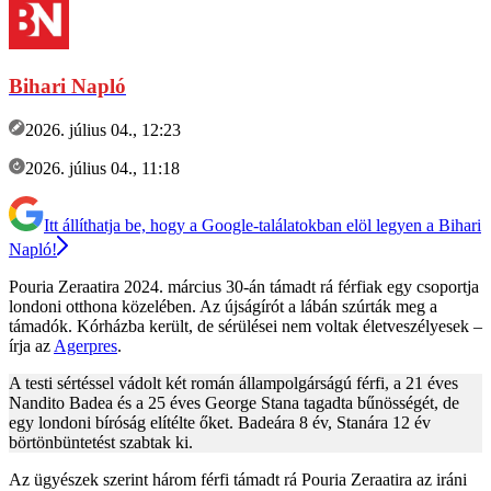
Bihari Napló
2026. július 04., 12:23
2026. július 04., 11:18
Itt állíthatja be, hogy a Google-találatokban elöl legyen a Bihari
Napló!
Pouria Zeraatira 2024. március 30-án támadt rá férfiak egy csoportja
londoni otthona közelében. Az újságírót a lábán szúrták meg a
támadók. Kórházba került, de sérülései nem voltak életveszélyesek –
írja az
Agerpres
.
A testi sértéssel vádolt két román állampolgárságú férfi, a 21 éves
Nandito Badea és a 25 éves George Stana tagadta bűnösségét, de
egy londoni bíróság elítélte őket. Badeára 8 év, Stanára 12 év
börtönbüntetést szabtak ki.
Az ügyészek szerint három férfi támadt rá Pouria Zeraatira az iráni