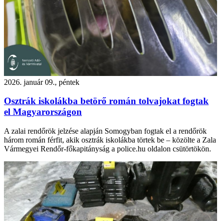
2026. január 09., péntek
Osztrák iskolákba betörő román tolvajokat fogtak
el Magyarországon
A zalai rendőrök jelzése alapján Somogyban fogtak el a rendőrök
három román férfit, akik osztrák iskolákba törtek be – közölte a Zala
Vármegyei Rendőr-főkapitányság a police.hu oldalon csütörtökön.