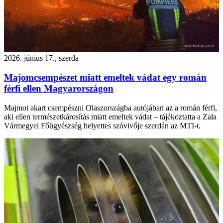
2026. június 17., szerda
Majomcsempészet miatt emeltek vádat egy román
férfi ellen Magyarországon
Majmot akart csempészni Olaszországba autójában az a román férfi,
aki ellen természetkárosítás miatt emeltek vádat – tájékoztatta a Zala
Vármegyei Főügyészség helyettes szóvivője szerdán az MTI-t.