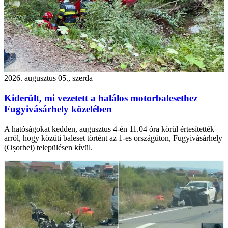
2026. augusztus 05., szerda
Kiderült, mi vezetett a halálos motorbalesethez
Fugyivásárhely közelében
A hatóságokat kedden, augusztus 4-én 11.04 óra körül értesítették
arról, hogy közúti baleset történt az 1-es országúton, Fugyivásárhely
(Oșorhei) településen kívül.