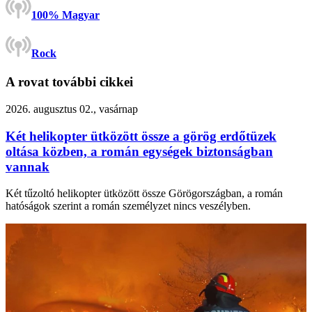
100% Magyar
Rock
A rovat további cikkei
2026. augusztus 02., vasárnap
Két helikopter ütközött össze a görög erdőtüzek
oltása közben, a román egységek biztonságban
vannak
Két tűzoltó helikopter ütközött össze Görögországban, a román
hatóságok szerint a román személyzet nincs veszélyben.