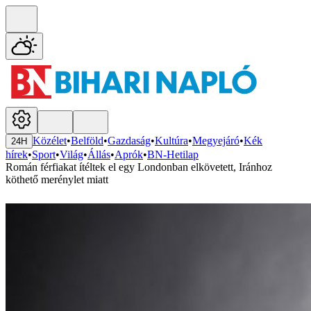
Közélet
•
Belföld
•
Gazdaság
•
Kultúra
•
Megyejáró
•
Kék
24H
hírek
•
Sport
•
Világ
•
Állás
•
Aprók
•
BN-Hetilap
Román férfiakat ítéltek el egy Londonban elkövetett, Iránhoz
köthető merénylet miatt