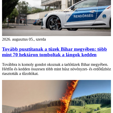
2026. augusztus 05., szerda
Tovább pusztítanak a tüzek Bihar megyében: több
mint 70 hektáron tomboltak a lángok kedden
Továbbra is komoly gondot okoznak a tarlótüzek Bihar megyében.
Hétfőn és kedden összesen több mint húsz növényzet- és erdőtűzhöz
riasztották a tűzoltókat.