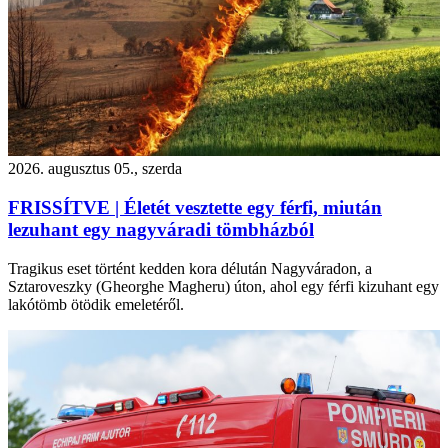
2026. augusztus 05., szerda
FRISSÍTVE | Életét vesztette egy férfi, miután
lezuhant egy nagyváradi tömbházból
Tragikus eset történt kedden kora délután Nagyváradon, a
Sztaroveszky (Gheorghe Magheru) úton, ahol egy férfi kizuhant egy
lakótömb ötödik emeletéről.