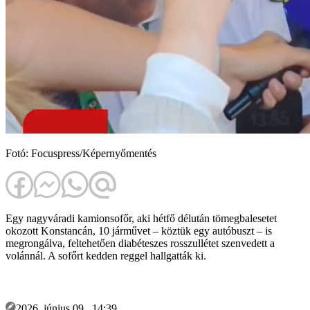
Fotó: Focuspress/Képernyőmentés
Egy nagyváradi kamionsofőr, aki hétfő délután tömegbalesetet
okozott Konstancán, 10 járművet – köztük egy autóbuszt – is
megrongálva, feltehetően diabéteszes rosszullétet szenvedett a
volánnál. A sofőrt kedden reggel hallgatták ki.
2026. június 09., 14:39