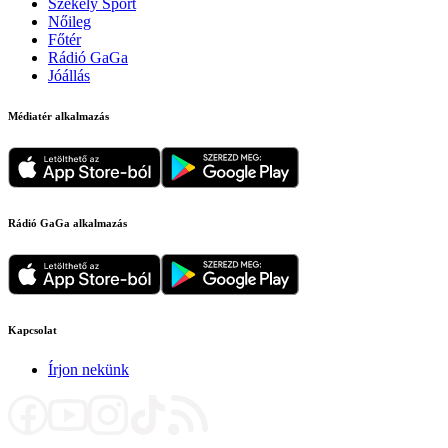
Székely Sport
Nőileg
Főtér
Rádió GaGa
Jóállás
Médiatér alkalmazás
Rádió GaGa alkalmazás
Kapcsolat
Írjon nekünk