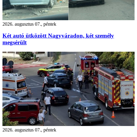
2026. augusztus 07., péntek
Két autó ütközött Nagyváradon, két személy
megsérült
2026. augusztus 07., péntek