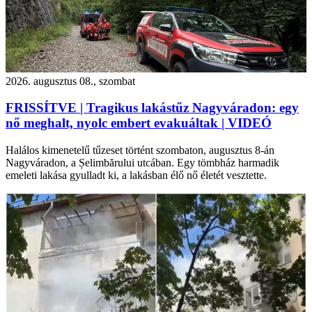
2026. augusztus 08., szombat
FRISSÍTVE | Tragikus lakástűz Nagyváradon: egy
nő meghalt, nyolc embert evakuáltak | VIDEÓ
Halálos kimenetelű tűzeset történt szombaton, augusztus 8-án
Nagyváradon, a Șelimbărului utcában. Egy tömbház harmadik
emeleti lakása gyulladt ki, a lakásban élő nő életét vesztette.