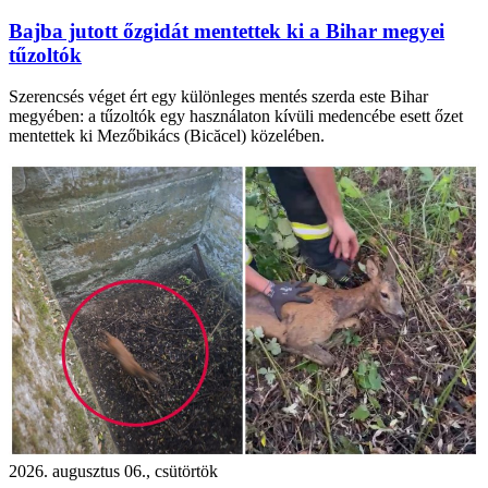
Bajba jutott őzgidát mentettek ki a Bihar megyei
tűzoltók
Szerencsés véget ért egy különleges mentés szerda este Bihar
megyében: a tűzoltók egy használaton kívüli medencébe esett őzet
mentettek ki Mezőbikács (Bicăcel) közelében.
2026. augusztus 06., csütörtök