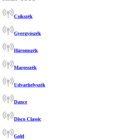
Csíkszék
Gyergyószék
Háromszék
Marosszék
Udvarhelyszék
Dance
Disco Classic
Gold