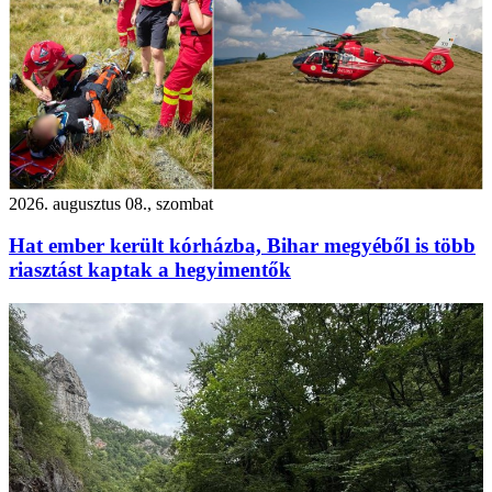
2026. augusztus 08., szombat
Hat ember került kórházba, Bihar megyéből is több
riasztást kaptak a hegyimentők