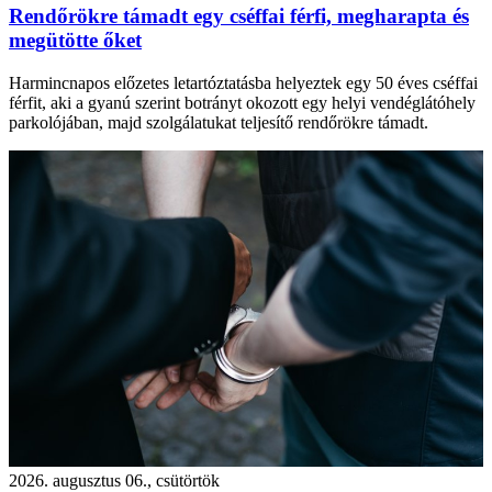
Rendőrökre támadt egy cséffai férfi, megharapta és
megütötte őket
Harmincnapos előzetes letartóztatásba helyeztek egy 50 éves cséffai
férfit, aki a gyanú szerint botrányt okozott egy helyi vendéglátóhely
parkolójában, majd szolgálatukat teljesítő rendőrökre támadt.
2026. augusztus 06., csütörtök