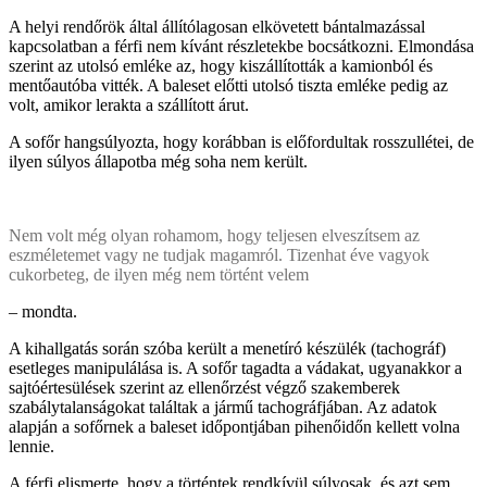
A helyi rendőrök által állítólagosan elkövetett bántalmazással
kapcsolatban a férfi nem kívánt részletekbe bocsátkozni. Elmondása
szerint az utolsó emléke az, hogy kiszállították a kamionból és
mentőautóba vitték. A baleset előtti utolsó tiszta emléke pedig az
volt, amikor lerakta a szállított árut.
A sofőr hangsúlyozta, hogy korábban is előfordultak rosszullétei, de
ilyen súlyos állapotba még soha nem került.
Nem volt még olyan rohamom, hogy teljesen elveszítsem az
eszméletemet vagy ne tudjak magamról. Tizenhat éve vagyok
cukorbeteg, de ilyen még nem történt velem
– mondta.
A kihallgatás során szóba került a menetíró készülék (tachográf)
esetleges manipulálása is. A sofőr tagadta a vádakat, ugyanakkor a
sajtóértesülések szerint az ellenőrzést végző szakemberek
szabálytalanságokat találtak a jármű tachográfjában. Az adatok
alapján a sofőrnek a baleset időpontjában pihenőidőn kellett volna
lennie.
A férfi elismerte, hogy a történtek rendkívül súlyosak, és azt sem