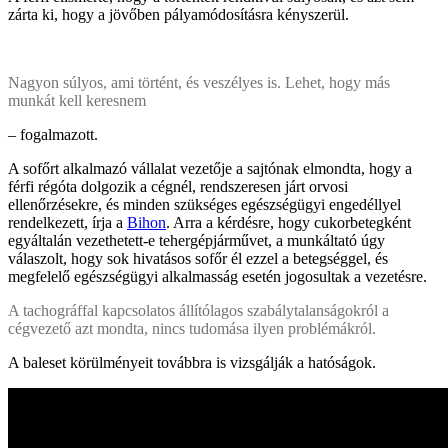
zárta ki, hogy a jövőben pályamódosításra kényszerül.
Nagyon súlyos, ami történt, és veszélyes is. Lehet, hogy más
munkát kell keresnem
– fogalmazott.
A sofőrt alkalmazó vállalat vezetője a sajtónak elmondta, hogy a
férfi régóta dolgozik a cégnél, rendszeresen járt orvosi
ellenőrzésekre, és minden szükséges egészségügyi engedéllyel
rendelkezett, írja a
Bihon
. Arra a kérdésre, hogy cukorbetegként
egyáltalán vezethetett-e tehergépjárművet, a munkáltató úgy
válaszolt, hogy sok hivatásos sofőr él ezzel a betegséggel, és
megfelelő egészségügyi alkalmasság esetén jogosultak a vezetésre.
A tachográffal kapcsolatos állítólagos szabálytalanságokról a
cégvezető azt mondta, nincs tudomása ilyen problémákról.
A baleset körülményeit továbbra is vizsgálják a hatóságok.