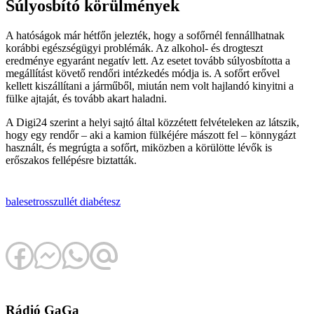
Súlyosbító körülmények
A hatóságok már hétfőn jelezték, hogy a sofőrnél fennállhatnak
korábbi egészségügyi problémák. Az alkohol- és drogteszt
eredménye egyaránt negatív lett. Az esetet tovább súlyosbította a
megállítást követő rendőri intézkedés módja is. A sofőrt erővel
kellett kiszállítani a járműből, miután nem volt hajlandó kinyitni a
fülke ajtaját, és tovább akart haladni.
A Digi24 szerint a helyi sajtó által közzétett felvételeken az látszik,
hogy egy rendőr – aki a kamion fülkéjére mászott fel – könnygázt
használt, és megrúgta a sofőrt, miközben a körülötte lévők is
erőszakos fellépésre biztatták.
baleset
rosszullét
diabétesz
Rádió GaGa