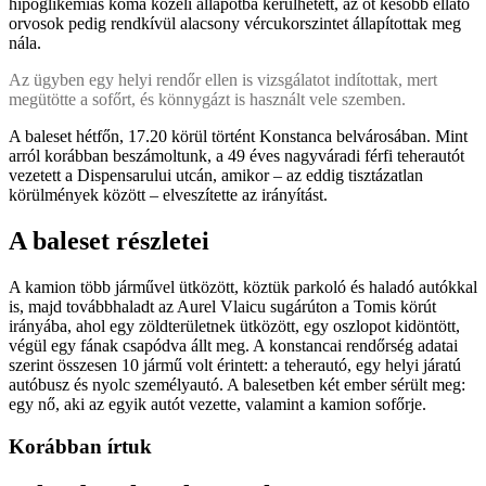
hipoglikémiás kóma közeli állapotba kerülhetett, az őt később ellátó
orvosok pedig rendkívül alacsony vércukorszintet állapítottak meg
nála.
Az ügyben egy helyi rendőr ellen is vizsgálatot indítottak, mert
megütötte a sofőrt, és könnygázt is használt vele szemben.
A baleset hétfőn, 17.20 körül történt Konstanca belvárosában. Mint
arról korábban beszámoltunk, a 49 éves nagyváradi férfi teherautót
vezetett a Dispensarului utcán, amikor – az eddig tisztázatlan
körülmények között – elveszítette az irányítást.
A baleset részletei
A kamion több járművel ütközött, köztük parkoló és haladó autókkal
is, majd továbbhaladt az Aurel Vlaicu sugárúton a Tomis körút
irányába, ahol egy zöldterületnek ütközött, egy oszlopot kidöntött,
végül egy fának csapódva állt meg. A konstancai rendőrség adatai
szerint összesen 10 jármű volt érintett: a teherautó, egy helyi járatú
autóbusz és nyolc személyautó. A balesetben két ember sérült meg:
egy nő, aki az egyik autót vezette, valamint a kamion sofőrje.
Korábban írtuk