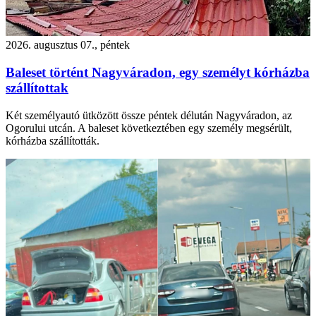
2026. augusztus 07., péntek
Baleset történt Nagyváradon, egy személyt kórházba
szállítottak
Két személyautó ütközött össze péntek délután Nagyváradon, az
Ogorului utcán. A baleset következtében egy személy megsérült,
kórházba szállították.