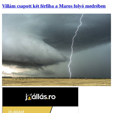
Villám csapott két férfiba a Maros folyó medrében