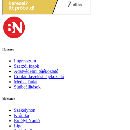
Hasznos
Impresszum
Szerzői jogok
Adatvédelmi tájékoztató
Cookie-kezelési tájékoztató
Médiaajánlat
Sütibeállítások
Médiatér
Székelyhon
Krónika
Erdélyi Napló
Liget