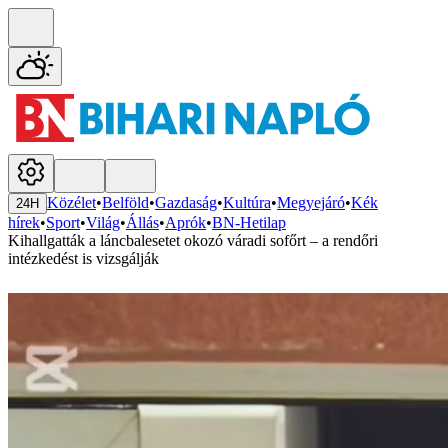
Közélet
•
Belföld
•
Gazdaság
•
Kultúra
•
Megyejáró
•
Kék
24H
hírek
•
Sport
•
Világ
•
Állás
•
Aprók
•
BN-Hetilap
Kihallgatták a láncbalesetet okozó váradi sofőrt – a rendőri
intézkedést is vizsgálják