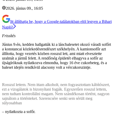
2026. június 09., 16:05
Itt állíthatja be, hogy a Google-találatokban elöl legyen a Bihari
Napló!
Frissítés
Június 9-én, kedden hallgatták ki a láncbalesetet okozó váradi sofőrt
a konstancai közlekedésrendészet székhelyén. A kamionsofőr azt
állította, hogy vezetés közben rosszul lett, ami miatt elvesztette
uralmát a jármű felett. A rendőrség épületét elhagyva a sofőr az
újságíróknak nyilatkozva elmondta, hogy 16 éve cukorbeteg, és a
baleset idején rendkívül alacsony volt a vércukorszintje.
Rosszul lettem. Nem ittam alkoholt, nem fogyasztottam kábítószert,
ezt a vizsgálatok is bizonyítani fogják. Egyszerűen rosszul lettem,
nem tudtam kontrollálni magam. Nem szándékosan történt, nagyon
sajnálom a történteket. Szerencsére senki sem sérült meg
súlyosabban
– nyilatkozta a sofőr.